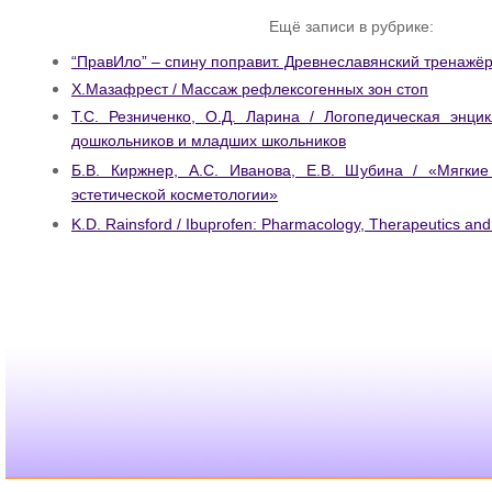
Ещё записи в рубрике:
“ПравИло” – спину поправит. Древнеславянский тренажёр
Х.Мазафрест / Массаж рефлексогенных зон стоп
Т.С. Резниченко, О.Д. Ларина / Логопедическая энци
дошкольников и младших школьников
Б.В. Киржнер, А.С. Иванова, Е.В. Шубина / «Мягки
эстетической косметологии»
K.D. Rainsford / Ibuprofen: Pharmacology, Therapeutics and