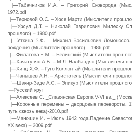
| |—Табачников И.А. – Григорий Сковорода (Мыс
1972.pdf
| |—Терновой О.С. – Хосе Марти (Мыслители прошлог
| |—Урсул Д.Т. – Николай Гаврилович Милеску С
прошлого) – 1980.pdf
| |—Уткина ?.Ф. – Михаил Васильевич Ломоносов.
рождения (Мыслители прошлого) – 1986.pdf
| |—Филатова E.М. – Белинский (Мыслители прошлого
| |—Хачатурян А.Б. – М.Л. Налбандян (Мыслители про
| |—Хинц X.Ф. – Гуго Коллонтай (Мыслители прошлого
| |—Чанышев А.Н. – Аристотель (Мыслители прошлого
| `—Шакир-Заде А.С. – Эпикур (Мыслители прошлого)
|—Русский круг
| |—Алексеев С. _Славянская Европа V-VI вв._ (Москв
| |—Коронные перемены – дворцовые перевороты. 17
путь сквозь века)-2010.pdf
| |—Маношин И. – Июль 1942 года.Падение Севасто
XX века) – 2009.pdf