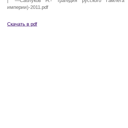
| `—Саблуков Н.- Трагедия русского Гамлета 
империи)-2011.pdf
Скачать в pdf