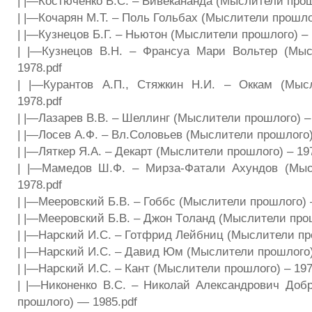
| |—Костюченко В.С. – Вивекананда (Мыслители прош
| |—Кочарян М.Т. – Поль Гольбах (Мыслители прошлог
| |—Кузнецов Б.Г. – Ньютон (Мыслители прошлого) – 
| |—Кузнецов В.Н. – Франсуа Мари Вольтер (Мыс
1978.pdf
| |—Курантов А.П., Стяжкин Н.И. – Оккам (Мыс
1978.pdf
| |—Лазарев В.В. – Шеллинг (Мыслители прошлого) – 
| |—Лосев А.Ф. – Вл.Соловьев (Мыслители прошлого)
| |—Ляткер Я.А. – Декарт (Мыслители прошлого) – 19
| |—Мамедов Ш.Ф. – Мирза-Фатали Ахундов (Мыс
1978.pdf
| |—Мееровский Б.В. – Гоббс (Мыслители прошлого) –
| |—Мееровский Б.В. – Джон Tоланд (Мыслители прош
| |—Нарский И.С. – Готфрид Лейбниц (Мыслители про
| |—Нарский И.С. – Давид Юм (Мыслители прошлого) 
| |—Нарский И.С. – Кант (Мыслители прошлого) – 197
| |—Никоненко В.С. – Николай Александрович До
прошлого) — 1985.pdf