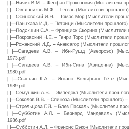
| |—Ничик В.М. – Феофан Прокопович (Мыслители про
| |—Овсянников М.Ф. – Гегель (Мыслители прошлого) 
| |—Осиновский И.Н. – Томас Мор (Мыслители прошло
| |—Панцхава И.Д. – Петрици (Мыслители прошлого) 
| |—Подокшин C.A. – Франциск Скорина (Мыслители п
| |—Покровский H.E. – Генри Торо (Мыслители прошло
| |—Рожанский И.Д. – Анаксагор (Мыслители прошлог
| |—Сагадеев А.В. – Ибн-Рушд (Аверроэс) [Мыс
1973.pdf
| |—Сагадеев А.В. – Ибн-Сина (Авиценна) [Мыс
1980.pdf
| |—Свасьян К.А. – Иоганн Вольфганг Гёте (Мыс
1989.pdf
| |—Семушкин А.В. – Эмпедокл (Мыслители прошлого)
| |—Соколов В.В. – Спиноза (Мыслители прошлого) – 
| |—Стрельцова Г.Я. – Блез Паскаль (Мыслители прош
| |—Субботин A.Л. – Бернард Мандевиль (Мысл
1986.pdf
| |—Субботин А.Л. – Фрэнсис Бэкон (Мыслители прош