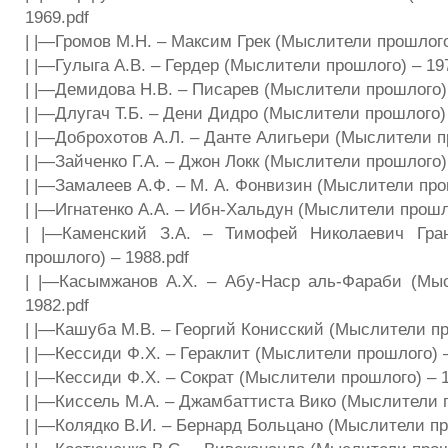
1969.pdf
| |—Громов М.Н. – Максим Грек (Мыслители прошлого)
| |—Гулыга А.В. – Гердер (Мыслители прошлого) – 19
| |—Демидова Н.В. – Писарев (Мыслители прошлого) 
| |—Длугач Т.Б. – Дени Дидро (Мыслители прошлого) 
| |—Доброхотов А.Л. – Данте Алигьери (Мыслители п
| |—Зайченко Г.А. – Джон Локк (Мыслители прошлого) 
| |—Замалеев А.Ф. – М. А. Фонвизин (Мыслители прош
| |—Игнатенко А.А. – Ибн-Хальдун (Мыслители прошло
| |—Каменский З.А. – Тимофей Николаевич Гра
прошлого) – 1988.pdf
| |—Касымжанов A.X. – Абу-Наср аль-Фараби (Мы
1982.pdf
| |—Кашуба М.В. – Георгий Конисский (Мыслители пр
| |—Кессиди Ф.X. – Гераклит (Мыслители прошлого) 
| |—Кессиди Ф.Х. – Сократ (Мыслители прошлого) – 1
| |—Киссель М.А. – Джамбаттиста Вико (Мыслители п
| |—Колядко В.И. – Бернард Больцано (Мыслители пр