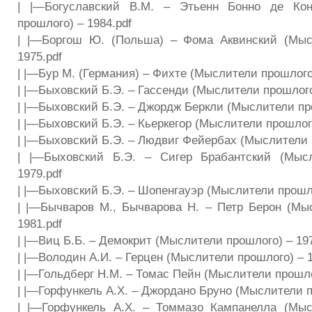
| |—Богуславский В.М. – Этьенн Бонно де Кон
прошлого) – 1984.pdf
| |—Боргош Ю. (Польша) – Фома Аквинский (Мыс
1975.pdf
| |—Бур М. (Германия) – Фихте (Мыслители прошлого)
| |—Быховский Б.Э. – Гассенди (Мыслители прошлого
| |—Быховский Б.Э. – Джордж Беркли (Мыслители про
| |—Быховский Б.Э. – Кьеркегор (Мыслители прошлого
| |—Быховский Б.Э. – Людвиг Фейербах (Мыслители п
| |—Быховский Б.Э. – Сигер Брабантский (Мыс
1979.pdf
| |—Быховский Б.Э. – Шопенгауэр (Мыслители прошло
| |—Бычваров М., Бычварова Н. – Петр Берон (Мы
1981.pdf
| |—Виц Б.Б. – Демокрит (Мыслители прошлого) – 197
| |—Володин А.И. – Герцен (Мыслители прошлого) – 1
| |—Гольдберг H.М. – Томас Пейн (Мыслители прошло
| |—Горфункель А.Х. – Джордано Бруно (Мыслители п
| |—Горфункель А.Х. – Томмазо Кампанелла (Мыс