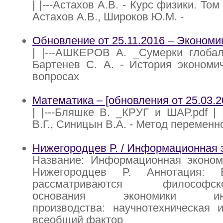
| |---Астахов А.В. - Курс физики. Том 1
Астахов А.В., Широков Ю.М. -
Обновление от 25.11.2016 – Экономи
| |---АШКЕРОВ А. _Сумерки глобализ
Бартенев С. А. - История экономи
вопросах
Математика – [обновления от 25.03.2
| |---Бляшке В. _КРУГ и ШАР.pdf | 
В.Г., Синицын В.А. - Метод переменн
Нижегородцев Р. / Информационная 
Название: Информационная экономи
Нижегородцев Р. Аннотация: 
рассматриваются философско-
основания экономики инфо
производства: научнотехническая 
всеобщий фактор