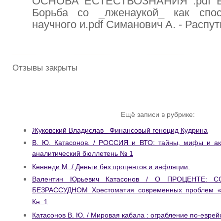
ОСНОВА ЕСТЕСТВОЗНАНИЯ .pdf Бе
Борьба со _лженаукой_ как спо
научного и.pdf Симанович А. - Распут
Отзывы закрыты
Ещё записи в рубрике:
Жуковский Владислав_ Финансовый геноцид Кудрина
В. Ю. Катасонов. / РОССИЯ и ВТО: тайны, мифы и а
аналитический бюллетень № 1
Кеннеди М. / Деньги без процентов и инфляции.
Валентин Юрьевич Катасонов / О ПРОЦЕНТЕ: 
БЕЗРАССУДНОМ Хрестоматия современных проблем «
Кн. 1
Катасонов В. Ю. / Мировая кабала : ограбление по-еврей