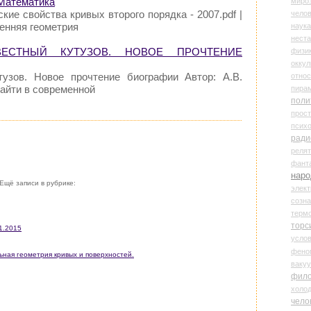
 Математика
миро
ские свойства кривых второго порядка - 2007.pdf |
чело
ренняя геометрия
наука
нест
ВЕСТНЫЙ КУТУЗОВ. НОВОЕ ПРОЧТЕНИЕ
физи
оккул
тузов. Новое прочтение биографии Автор: А.В.
относ
айти в современной
пира
поли
прос
психо
ради
реля
фант
наро
Ещё записи в рубрике:
элект
созн
терм
торс
1.2015
усло
фено
ная геометрия кривых и поверхностей.
ваку
фил
холо
чело