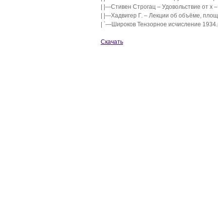
| |—Стивен Строгац – Удовольствие от x –
| |—Хадвигер Г. – Лекции об объёме, пло
| `—Широков Тензорное исчисление 1934.
Скачать