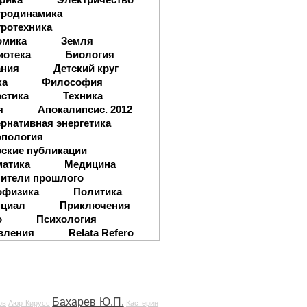
тродинамика
ротехника
омика
Земля
иотека
Биология
ания
Детский круг
ка
Философия
стика
Техника
я
Апокалипсис. 2012
рнативная энергетика
опология
ские публикации
матика
Медицина
ители прошлого
офизика
Политика
нциал
Приключения
о
Психология
вления
Relata Refero
Бахарев Ю.П.
ов
Аюр Кирусс
Кастерин