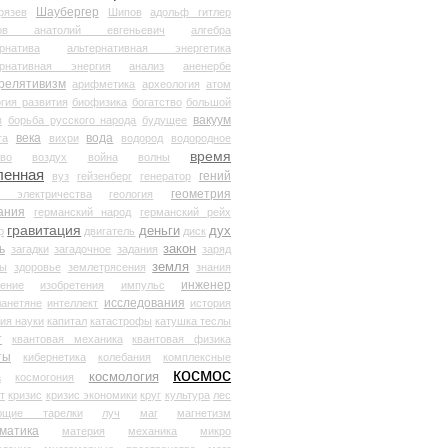
Шаубергер
рязев
Шипов
адольф гитлер
мов анатолий евгеньевич
алгебра
рнатива
альтернативная энергетика
ернативная энергия
анализ
аненербе
релятивизм
арифметика
археология
атом
гия развития
биофизика
богатство
большой
вакуум
в
борьба русского народа
будущее
века
вода
та
вихри
водород
водородное
время
иво
воздух
война
волны
ленная
гений
вуз
гейзенберг
генератор
геометрия
й электричества
геология
ания
германский народ
германский рейх
гравитация
деньги
дух
р
двигатель
диск
ь
закон
загадки
загадочное
задания
заряд
земля
ды
здоровье
землетрясения
знания
инженер
чение
изобретения
импульс
исследования
ланетяне
интеллект
история
ия науки
капитал
катастрофы
катушка теслы
т
квантовая механика
квантовая физика
ты
кибернетика
колебания
комплексные
космос
космология
а
космогония
т
кризис
кризис экономики
круг
культура
лес
ющие тарелки
луч
маг
магнетизм
матика
материя
механика
микро