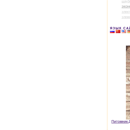
шауб
экон
элек
элем
ЯЗЫК СА
Питомник Д