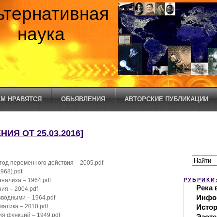
ьтернативная
наука
М НРАВЯТСЯ
ОБЬЯВЛЕНИЯ
АВТОРСКИЕ ПУБЛИКАЦИИ
ИЯ ОТ 25.03.2016]
етод переменного действия – 2005.pdf
1968).pdf
нализа – 1964.pdf
РУБРИКИ
Река 
ия – 2004.pdf
Инфо
зводными – 1964.pdf
ематика – 2010.pdf
Исто
ия функций – 1949.pdf
Эзоте