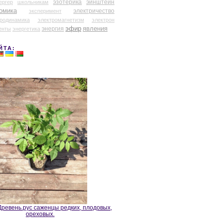
эзотерика
эйнштейн
ергер
школьникам
омика
электричество
эксперимент
тродинамика
электромагнетизм
электрон
эфир
энергия
явления
енты
энергетика
ЙТА:
ревень.рус саженцы редких, плодовых,
ореховых.