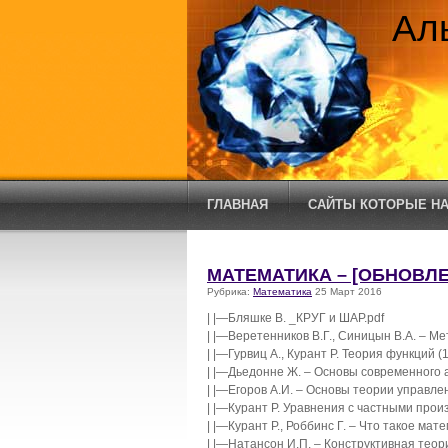
Ал
ГЛАВНАЯ
САЙТЫ КОТОРЫЕ НА
МАТЕМАТИКА – [ОБНОВЛЕН
Рубрика:
Математика
25 Март 2016
| |—Бляшке В. _КРУГ и ШАР.pdf
| |—Веретенников В.Г., Синицын В.А. – М
| |—Гурвиц А., Курант Р. Теория функций (
| |—Дьедонне Ж. – Основы современного а
| |—Егоров А.И. – Основы теории управлен
| |—Курант Р. Уравнения с частными прои
| |—Курант Р., Роббинс Г. – Что такое мат
| |—Натансон И.П. – Конструктивная теор