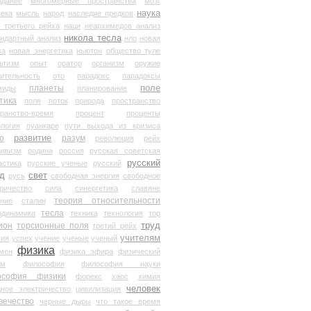
здание
многомерные пространства
мозг
наука
века
мысль
народ
наследие предков
 третьего рейха
наци
неархимедов анализ
никола тесла
андартный анализ
нло
новая
ка
новая энергетика
ньютон
общество туле
ьтизм
опыт
оратор
организм
оружие
ительность
ото
парадокс
парадоксы
планеты
поле
миды
планирование
тика
поля
поток
природа
пространство
транство-время
процент
проценты
логия
пуанкаре
пути выхода из кризиса
о
развитие
разум
революция
рейх
тивизм
родина
россия
русская советская
русский
астика
русские ученые
русский
д
свет
русь
свободная энергия
свободное
ричество
сила
синергетика
славяне
теория относительности
ание
сталин
тесла
одинамика
техника
технология
тор
труд
ион
торсионные поля
третий рейх
учителям
вия
успех
учение
ученые
ученый
физика
мен
физика эфира
физический
ум
философия
философия науки
ософия физики
форекс
хаос
химия
человек
дное электричество
цивилизация
вечество
черные дыры
что такое время