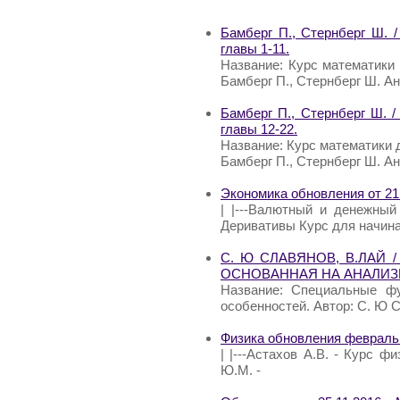
Бамберг П., Стернберг Ш. /
главы 1-11.
Название: Курс математики д
Бамберг П., Стернберг Ш. Ан
Бамберг П., Стернберг Ш. /
главы 12-22.
Название: Курс математики д
Бамберг П., Стернберг Ш. Ан
Экономика обновления от 21
| |---Валютный и денежный 
Деривативы Курс для начина
С. Ю СЛАВЯНОВ, В.ЛАЙ 
ОСНОВАННАЯ НА АНАЛИ
Название: Специальные фу
особенностей. Автор: С. Ю С
Физика обновления февраль
| |---Астахов А.В. - Курс фи
Ю.М. -