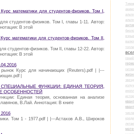
Тими
аки
 Курс математики для студентов-физиков. Том I,
альте
альт
ля студентов-физиков. Том I, главы 1-11. Автор:
анти
нотация: В этой
биоло
взры
 Курс математики для студентов-физиков. Том II,
валю
топл
ля студентов-физиков. Том II, главы 12-22. Автор:
все
нотация: В этой
гени
герм
.04.2016
гитле
рынок Курс для начинающих (Reuters).pdf | |---
жизн
ющих.pdf |
звез
излу
/ СПЕЦИАЛЬНЫЕ ФУНКЦИИ: ЕДИНАЯ ТЕОРИЯ,
иноп
ЗЕ ОСОБЕННОСТЕЙ
истор
нкции: Единая теория, основанная на анализе
кван
лавянов, В.Лай. Аннотация: В книге
кван
 2016
числ
зики. Том 1 - 1977.pdf | |---Астахов А.В., Широков
креди
лета
мате