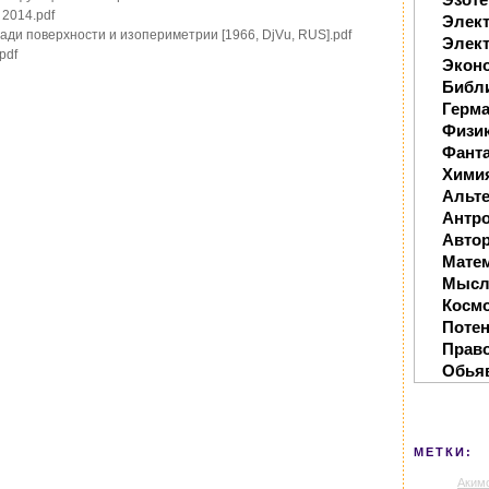
 2014.pdf
Элек
щади поверхности и изопериметрии [1966, DjVu, RUS].pdf
Элект
pdf
Экон
Библ
Герм
Физи
Фанта
Хими
Альте
Антр
Автор
Мате
Мысл
Косм
Поте
Прав
Обья
МЕТКИ:
Аким