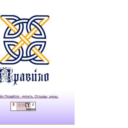
ёр ПравИло - купить. Отзывы, цены.