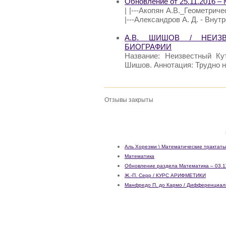
Обновление от 25.11.2016 –
| |---Акопян А.В._Геометриче
|---Александров А. Д. - Внут
А.В. ШИШОВ / НЕИЗ
БИОГРАФИИ
Название: Неизвестный Ку
Шишов. Аннотация: Трудно н
Отзывы закрыты
Аль Хорезми \ Математические трактаты
Математика
Обновление раздела Математика – 03.1
Ж.-П. Серр / КУРС АРИФМЕТИКИ
Манфредо П. до Кармо / Дифференциаль