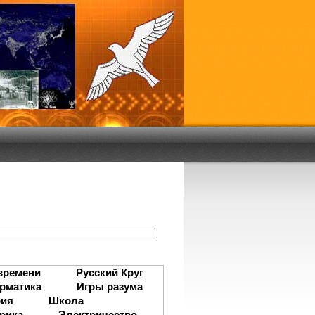
:
времени
Русский Круг
рматика
Игры разума
рия
Школа
рика
Электричество