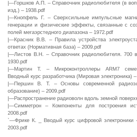
|—Горшков А.П. – Справочник радиолюбителя (в вопр
изд.) – 1938.pdf
|—Кнопфель Г. – Сверхсильные импульсные магн
генерации и физические эффекты, связанные с с
полей мегаэрстедного диапазона – 1972.pdf
|—Красник В.В. – Правила устройства электроуст
ответах (Нормативная база) – 2009.pdf
|—Листов В.Н. – Справочник радиолюбителя. 700 в
1930.pdf
|—Мартин Т. – Микроконтроллеры ARM7 семей
Вводный курс разработчика (Мировая электроника) – 
|—Першин В. Т. – Основы современной радиоэл
образование) – 2009.pdf
|—Распространение радиоволн вдоль земной поверхн
|—Симметрон – Компоненты для построения ист
2008.pdf
`—Фрике К. _ Вводый курс цифровой электроники 
2003.pdf