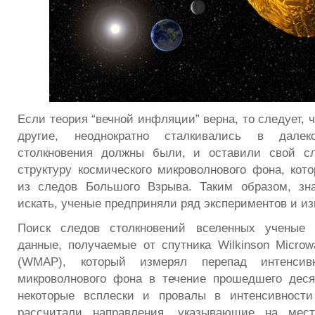
Если теория “вечной инфляции” верна, то следует, 
другие, неоднократно сталкивались в дале
столкновения должны были, и оставили свой с
структуру космического микроволнового фона, кот
из следов Большого Взрыва. Таким образом, зн
искать, ученые предприняли ряд экспериментов и и
Поиск следов столкновений вселенных ученые 
данные, получаемые от спутника Wilkinson Microwa
(WMAP), который измерял перепад интенсивн
микроволнового фона в течение прошедшего деся
некоторые всплески и провалы в интенсивности
рассчитали направления, указывающие на мест