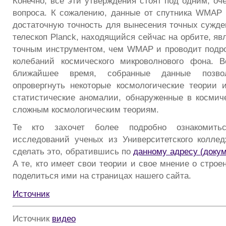
Конечно, все эти утверждения стоят под одним, оч
вопроса. К сожалению, данные от спутника WMAP 
достаточную точность для вынесения точных сужде
телескоп Planck, находящийся сейчас на орбите, яв
точным инструментом, чем WMAP и проводит подр
колебаний космического микроволнового фона. В
ближайшее время, собранные данные позво
опровергнуть некоторые космологические теории и
статистические аномалии, обнаруженные в космич
сложным космологическим теориям.
Те кто захочет более подробно ознакомить
исследований ученых из Университетского колле
сделать это, обратившись по
данному адресу (доку
А те, кто имеет свои теории и свое мнение о строе
поделиться ими на страницах нашего сайта.
Источник
Источник
видео