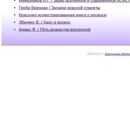
Микерников Н.Г. / Эфир вселенной и современное естес
Герби Бреннан / Загадки красной планеты
Красочно иллюстрированная книга о космосе
Эбелинг В. / Хаос и космос
Адамс Ф. / Пять возрастов вселенной
2008-2022 © |
Электронная библио