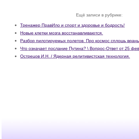
Ещё записи в рубрике:
Тренажер ПравИло и спорт и здоровье и бодрость!
Новые клетки мозга восстанавливаются.
Разбор пилотируемых полетов. Про космос сплошь враньё
Что означает послание Путина? \ Вопрос-Ответ от 25 фев
Острецов И.Н. / Ядерная релитивистская технология.