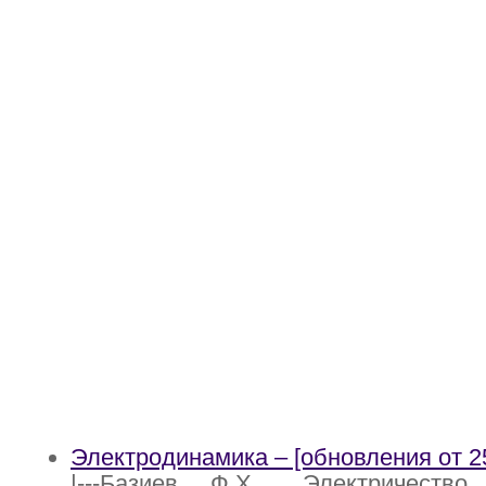
Электродинамика – [обновления от 25
|---Базиев Ф.Х. _Электричество 