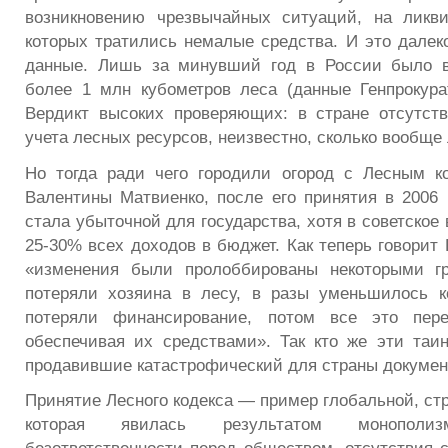
возникновению чрезвычайных ситуаций, на ликв
которых тратились немалые средства. И это дале
данные. Лишь за минувший год в России было в
более 1 млн кубометров леса (данные Генпрокура
Вердикт высоких проверяющих: в стране отсутст
учета лесных ресурсов, неизвестно, сколько вообще
Но тогда ради чего городили огород с Лесным к
Валентины Матвиенко, после его принятия в 2006 
стала убыточной для государства, хотя в советское
25-30% всех доходов в бюджет. Как теперь говорит
«изменения были пролоббированы некоторыми г
потеряли хозяина в лесу, в разы уменьшилось к
потеряли финансирование, потом все это пере
обеспечивая их средствами». Так кто же эти таи
продавившие катастрофический для страны докумен
Принятие Лесного кодекса — пример глобальной, ст
которая явилась результатом монопол