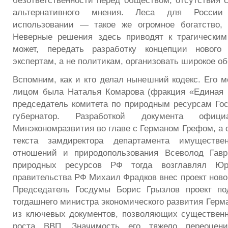
безответственности перед обществом, отсутствия 
альтернативного мнения. Леса для России
использовании — такое же огромное богатство, 
Неверные решения здесь приводят к трагическим
может, передать разработку концепции нового
экспертам, а не политикам, организовать широкое о
Вспомним, как и кто делал нынешний кодекс. Его 
лицом была Наталья Комарова (фракция «Единая 
председатель комитета по природным ресурсам Го
губернатор. Разработкой документа офици
Минэкономразвития во главе с Германом Грефом, а 
текста замдиректора департамента имуществ
отношений и природопользования Всеволод Гавр
природных ресурсов РФ тогда возглавлял Юр
правительства РФ Михаил Фрадков внес проект новог
Председатель Госдумы Борис Грызлов проект по
тогдашнего министра экономического развития Герм
из ключевых документов, позволяющих существен
роста ВВП. Значимость его тяжело переоцени