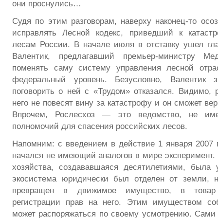
они проснулись…
Судя по этим разговорам, наверху наконец-то осо
исправлять Лесной кодекс, приведший к катаст
лесам России. В начале июля в отставку ушел гл
Валентик, предлагавший премьер-министру Мед
поменять саму систему управления лесной отра
федеральный уровень. Безусловно, Валентик з
поговорить о ней с «Трудом» отказался. Видимо, р
него не повесят вину за катастрофу и он сможет вер
Впрочем, Рослесхоз — это ведомство, не и
полномочий для спасения российских лесов.
Напомним: с введением в действие 1 января 2007 г
начался не имеющий аналогов в мире эксперимент. 
хозяйства, создававшаяся десятилетиями, была 
экосистема юридически был отделен от земли, н
превращен в движимое имущество, в товар 
регистрации прав на него. Этим имуществом соб
может распоряжаться по своему усмотрению. Сами