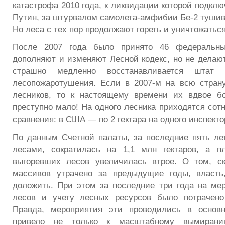
катастрофа 2010 года, к ликвидации которой подкл
Путин, за штурвалом самолета-амфибии Бе-2 туши
Но леса с тех пор продолжают гореть и уничтожаться
После 2007 года было принято 46 федеральных
дополняют и изменяют Лесной кодекс, но не делают
страшно медленно восстанавливается штат
лесопожаротушения. Если в 2007-м на всю стран
лесников, то к настоящему времени их вдвое б
преступно мало! На одного лесника приходятся сотн
сравнения: в США — по 2 гектара на одного инспекто
По данным Счетной палаты, за последние пять ле
лесами, сократилась на 1,1 млн гектаров, а 
выгоревших лесов увеличилась втрое. О том, ск
массивов утрачено за предыдущие годы, власть,
доложить. При этом за последние три года на ме
лесов и учету лесных ресурсов было потрачено
Правда, мероприятия эти проводились в основ
привело не только к масштабному вымиран