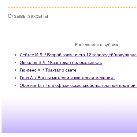
Отзывы закрыты
Ещё записи в рубрике:
Лейтес И.Л. / Второй закон и его 12 заповедей(популярн
Янчилин В.Л. / Квантовая нелокальность
Гюйгенс Х. / Трактат о свете
Гааз А. / Волны материи и квантовая механика
Эбелинг В. / Теплофизические свойства горячей плотной