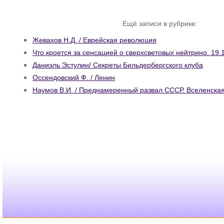
Ещё записи в рубрике:
Жевахов Н.Д. / Еврейская революция
Что кроется за сенсацией о сверхсветовых нейтрино. 19.
Даниэль Эстулин/ Секреты Бильдербергского клуба
Оссендовский Ф. / Ленин
Наумов В.И. / Преднамеренный развал СССР. Вселенская