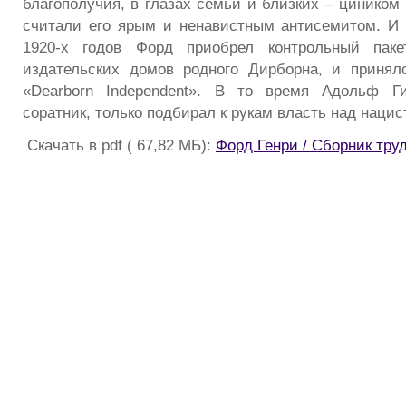
благополучия, в глазах семьи и близких – циником
считали его ярым и ненавистным антисемитом. И 
1920-х годов Форд приобрел контрольный паке
издательских домов родного Дирборна, и принял
«Dearborn Independent». В то время Адольф Г
соратник, только подбирал к рукам власть над нацис
Скачать в pdf ( 67,82 МБ):
Форд Генри / Сборник тру