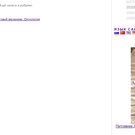
шауб
Ещё записи в рубрике:
экон
элек
элем
товой механики. Онтология
ЯЗЫК СА
Питомник Д