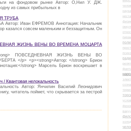
миро
ньги на фондовом рынке Автор: О,Нил У. ДЖ.
чело
 одну из самых прибыльных в
наука
нест
Я ТРУБА
физи
А Автор: Иван ЕФРЕМОВ Аннотация: Начальник
оккул
сор казался совсем маленьким и беззащитным. Он
относ
пира
поли
ДНЕВНАЯ ЖИЗНЬ ВЕНЫ ВО ВРЕМЕНА МОЦАРТА
прос
психо
 </strong> ПОВСЕДНЕВНАЯ ЖИЗНЬ ВЕНЫ ВО
ради
ТА </p> <p><strong>Автор: </strong> Брион
реля
нотация:</strong> Марсель Брион воскрешает в
фант
наро
элект
 / Квантовая нелокальность
созн
кальность Автор: Янчилин Василий Леонидович
терм
игу, читатель поймет, что скрывается за пестрой
торс
усло
фено
ваку
фил
холо
чело