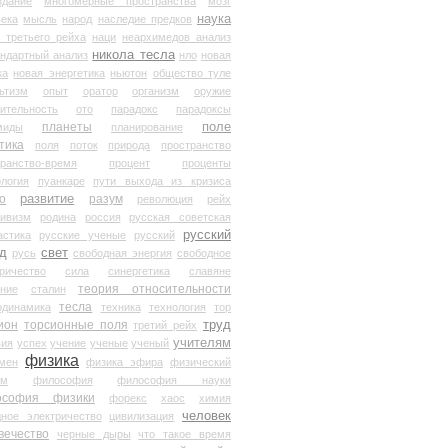
здание
многомерные пространства
мозг
наука
века
мысль
народ
наследие предков
 третьего рейха
наци
неархимедов анализ
никола тесла
андартный анализ
нло
новая
ка
новая энергетика
ньютон
общество туле
ьтизм
опыт
оратор
организм
оружие
ительность
ото
парадокс
парадоксы
планеты
поле
миды
планирование
тика
поля
поток
природа
пространство
транство-время
процент
проценты
логия
пуанкаре
пути выхода из кризиса
о
развитие
разум
революция
рейх
тивизм
родина
россия
русская советская
русский
астика
русские ученые
русский
д
свет
русь
свободная энергия
свободное
ричество
сила
синергетика
славяне
теория относительности
ание
сталин
тесла
одинамика
техника
технология
тор
труд
ион
торсионные поля
третий рейх
учителям
вия
успех
учение
ученые
ученый
физика
мен
физика эфира
физический
ум
философия
философия науки
ософия физики
форекс
хаос
химия
человек
дное электричество
цивилизация
вечество
черные дыры
что такое время