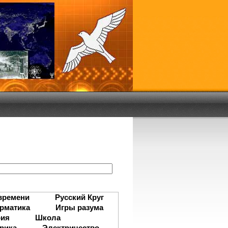
:
времени
Русский Круг
рматика
Игры разума
рия
Школа
рика
Электричество