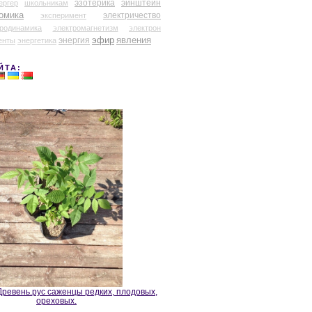
эзотерика
эйнштейн
ергер
школьникам
омика
электричество
эксперимент
тродинамика
электромагнетизм
электрон
эфир
энергия
явления
енты
энергетика
ЙТА:
ревень.рус саженцы редких, плодовых,
ореховых.