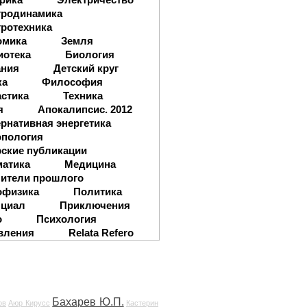
тродинамика
ротехника
омика
Земля
иотека
Биология
ания
Детский круг
ка
Философия
стика
Техника
я
Апокалипсис. 2012
рнативная энергетика
опология
ские публикации
матика
Медицина
ители прошлого
офизика
Политика
нциал
Приключения
о
Психология
вления
Relata Refero
Бахарев Ю.П.
ов
Аюр Кирусс
Кастерин