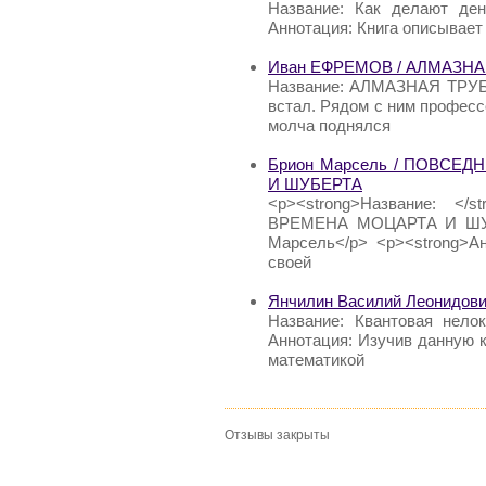
Название: Как делают де
Аннотация: Книга описывает
Иван ЕФРЕМОВ / АЛМАЗНА
Название: АЛМАЗНАЯ ТРУБ
встал. Рядом с ним профес
молча поднялся
Брион Марсель / ПОВСЕ
И ШУБЕРТА
<p><strong>Название:
ВРЕМЕНА МОЦАРТА И ШУБЕР
Марсель</p> <p><strong>Ан
своей
Янчилин Василий Леонидович
Название: Квантовая нело
Аннотация: Изучив данную кн
математикой
Отзывы закрыты