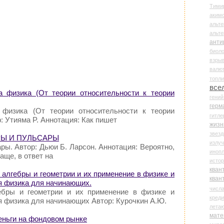
Тими
аки
альте
альт
анти
биоло
взры
валю
топл
все
а физика (От теории относительности к теории
гени
герм
физика (От теории относительности к теории
гитле
: Утияма P. Аннотация: Как пишет
жизн
звез
РЫ И ПУЛЬСАРЫ
излу
ры. Автор: Дьюи Б. Ларсон. Аннотация: Вероятно,
иноп
аще, в ответ на
истор
кван
 алгебры и геометрии и их применение в физике и
кван
я физика для начинающих.
числ
ебры и геометрии и их применение в физике и
креди
я физика для начинающих Автор: Курочкин А.Ю.
лета
мате
деньги на фондовом рынке