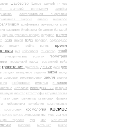
Шаубергер
рязев
Шипов
адольф гитлер
мов анатолий евгеньевич
алгебра
рнатива
альтернативная энергетика
ернативная энергия
анализ
аненербе
релятивизм
арифметика
археология
атом
гия развития
биофизика
богатство
большой
вакуум
в
борьба русского народа
будущее
века
вода
та
вихри
водород
водородное
время
иво
воздух
война
волны
ленная
гений
вуз
гейзенберг
генератор
геометрия
й электричества
геология
ания
германский народ
германский рейх
гравитация
деньги
дух
р
двигатель
диск
ь
закон
загадки
загадочное
задания
заряд
земля
ды
здоровье
землетрясения
знания
инженер
чение
изобретения
импульс
исследования
ланетяне
интеллект
история
ия науки
капитал
катастрофы
катушка теслы
т
квантовая механика
квантовая физика
ты
кибернетика
колебания
комплексные
космос
космология
а
космогония
т
кризис
кризис экономики
круг
культура
лес
ющие тарелки
луч
маг
магнетизм
матика
материя
механика
микро