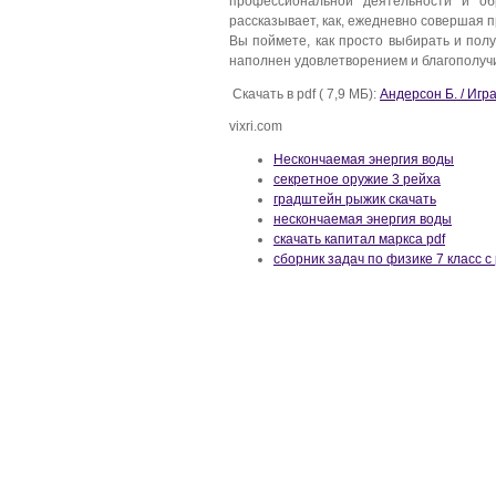
профессиональной деятельности и об
рассказывает, как, ежедневно совершая п
Вы поймете, как просто выбирать и полу
наполнен удовлетворением и благополуч
Скачать в pdf ( 7,9 МБ):
Андерсон Б. / Игр
vixri.com
Нескончаемая энергия воды
секретное оружие 3 рейха
градштейн рыжик скачать
нескончаемая энергия воды
скачать капитал маркса pdf
сборник задач по физике 7 класс 