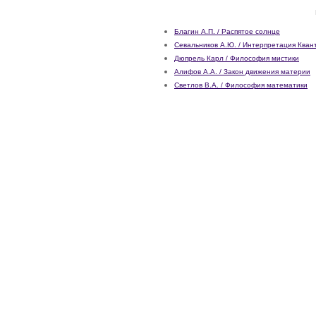
Благин А.П. / Распятое солнце
Севальников А.Ю. / Интерпретация Кван
Дюпрель Карл / Философия мистики
Алифов А.А. / Закон движения материи
Светлов В.А. / Философия математики