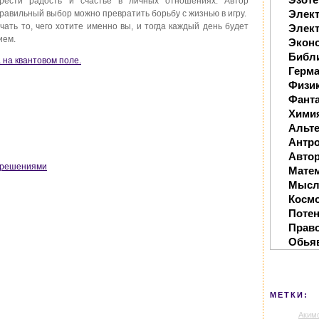
рести радость и счастье в личных отношениях. Автор
Элек
равильный выбор можно превратить борьбу с жизнью в игру.
чать то, чего хотите именно вы, и тогда каждый день будет
Элект
ием.
Экон
Библ
а на квантовом поле.
Герм
Физи
Фанта
Хими
Альте
Антр
Автор
с решениями
Мате
Мысл
Косм
Поте
Прав
Обья
МЕТКИ:
Аким