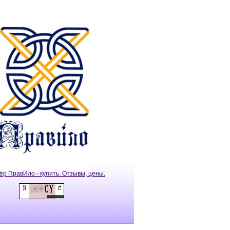
ёр ПравИло - купить. Отзывы, цены.