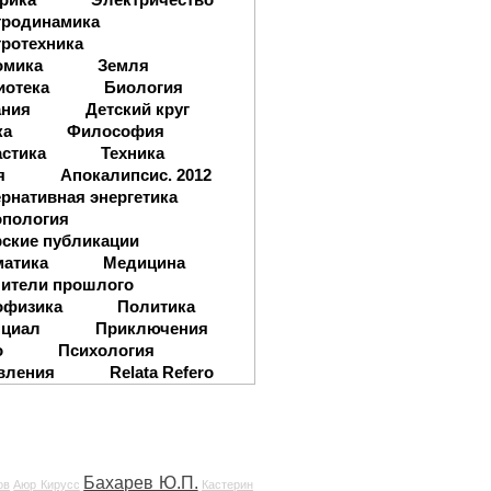
тродинамика
ротехника
омика
Земля
иотека
Биология
ания
Детский круг
ка
Философия
стика
Техника
я
Апокалипсис. 2012
рнативная энергетика
опология
ские публикации
матика
Медицина
ители прошлого
офизика
Политика
нциал
Приключения
о
Психология
вления
Relata Refero
Бахарев Ю.П.
ов
Аюр Кирусс
Кастерин