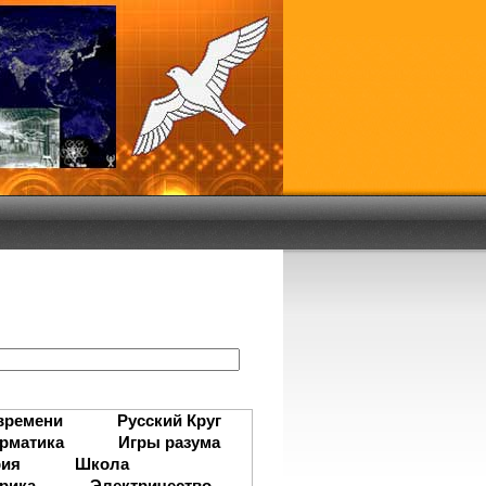
:
времени
Русский Круг
рматика
Игры разума
рия
Школа
рика
Электричество