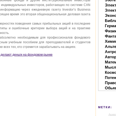
нсионные фонды и другие институциональные инвесторы
Элек
яч индивидуальных инвесторов, работающих по системе CAN
информацию через ежедневную газету Investor’s Business
Элект
астоящее время это вторая общенациональная деловая газета
Экон
Библ
мерностях поведения самых прибыльных акций в последние
Герм
отипы и ошибочные критерии выбора акций и на практике
Физи
ность.
Фанта
 абсолютно необходимым для профессионалов фондового
Хими
расным учебным пособием для преподавателей и студентов
Альте
е всех тех, кто стремится зарабатывать на акциях.
Антр
ак делают деньги на фондовом рынке
Автор
Мате
Мысл
Косм
Поте
Прав
Обья
МЕТКИ:
Аким