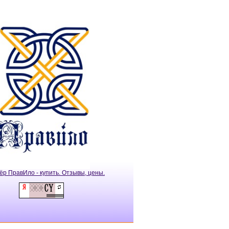
ёр ПравИло - купить. Отзывы, цены.