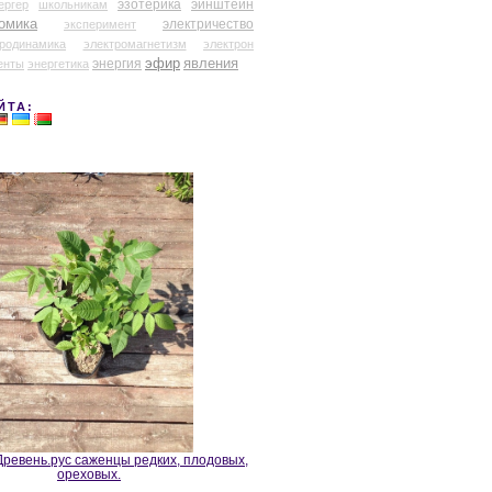
эзотерика
эйнштейн
ергер
школьникам
омика
электричество
эксперимент
тродинамика
электромагнетизм
электрон
эфир
энергия
явления
енты
энергетика
ЙТА:
ревень.рус саженцы редких, плодовых,
ореховых.