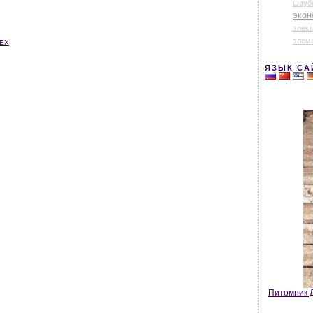
шауб
экон
элек
элем
СЕХ
ЯЗЫК СА
Питомник Д