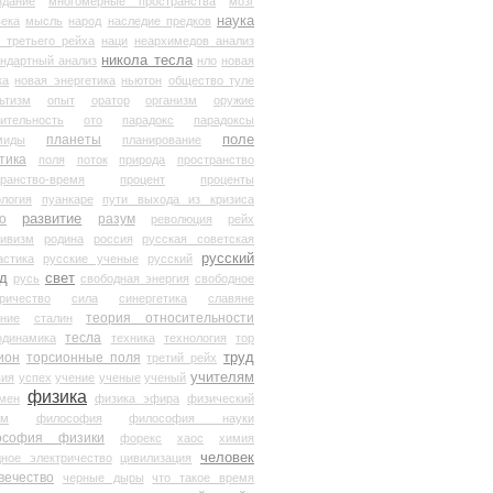
здание
многомерные пространства
мозг
наука
века
мысль
народ
наследие предков
 третьего рейха
наци
неархимедов анализ
никола тесла
андартный анализ
нло
новая
ка
новая энергетика
ньютон
общество туле
ьтизм
опыт
оратор
организм
оружие
ительность
ото
парадокс
парадоксы
планеты
поле
миды
планирование
тика
поля
поток
природа
пространство
транство-время
процент
проценты
логия
пуанкаре
пути выхода из кризиса
о
развитие
разум
революция
рейх
тивизм
родина
россия
русская советская
русский
астика
русские ученые
русский
д
свет
русь
свободная энергия
свободное
ричество
сила
синергетика
славяне
теория относительности
ание
сталин
тесла
одинамика
техника
технология
тор
труд
ион
торсионные поля
третий рейх
учителям
вия
успех
учение
ученые
ученый
физика
мен
физика эфира
физический
ум
философия
философия науки
ософия физики
форекс
хаос
химия
человек
дное электричество
цивилизация
вечество
черные дыры
что такое время