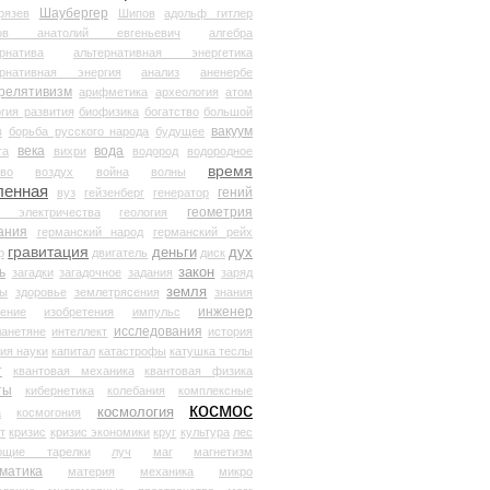
Шаубергер
рязев
Шипов
адольф гитлер
мов анатолий евгеньевич
алгебра
рнатива
альтернативная энергетика
ернативная энергия
анализ
аненербе
релятивизм
арифметика
археология
атом
гия развития
биофизика
богатство
большой
вакуум
в
борьба русского народа
будущее
века
вода
та
вихри
водород
водородное
время
иво
воздух
война
волны
ленная
гений
вуз
гейзенберг
генератор
геометрия
й электричества
геология
ания
германский народ
германский рейх
гравитация
деньги
дух
р
двигатель
диск
ь
закон
загадки
загадочное
задания
заряд
земля
ды
здоровье
землетрясения
знания
инженер
чение
изобретения
импульс
исследования
ланетяне
интеллект
история
ия науки
капитал
катастрофы
катушка теслы
т
квантовая механика
квантовая физика
ты
кибернетика
колебания
комплексные
космос
космология
а
космогония
т
кризис
кризис экономики
круг
культура
лес
ющие тарелки
луч
маг
магнетизм
матика
материя
механика
микро