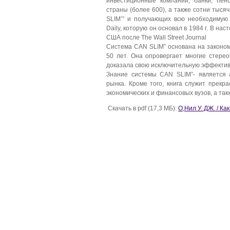
инвестиционные компании, банки, пе
страны (более 600), а также сотни тыс
SLIM’” и получающих всю необходимую 
Daily, которую он основал в 1984 г. В н
США после The Wall Street Journal
Система CAN SLIM” основана на законо
50 лет. Она опровергает многие стере
доказала свою исключительную эффектив
Знание системы CAN SLIM”- является
рынка. Кроме того, книга служит прек
экономических и финансовых вузов, а такж
Скачать в pdf (17,3 МБ):
О,Нил У. ДЖ. / К