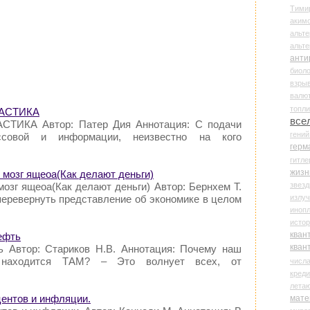
Тими
аки
альте
альт
анти
биоло
взры
валю
топл
СВАСТИКА
все
АСТИКА Автор: Патер Дия Аннотация: С подачи
гени
ссовой и информации, неизвестно на кого
герм
гитле
жизн
 мозг ящеоа(Как делают деньги)
звез
озг ящеоа(Как делают деньги) Автор: Бернхем Т.
излу
перевернуть представление об экономике в целом
иноп
истор
кван
ефть
кван
 Автор: Стариков Н.В. Аннотация: Почему наш
 находится ТАМ? – Это волнует всех, от
числ
креди
лета
центов и инфляции.
мате