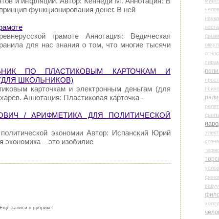
нтов и инфляции. Автор: Кеннеди М. Аннотация: В
миро
 принцип функционирования денег. В ней
чело
наука
рамоте
нест
евнерусской грамоте Аннотация: Ведическая
физи
ранила для нас знания о том, что многие тысячи
оккул
относ
пира
ЕБНИК ПО ПЛАСТИКОВЫМ КАРТОЧКАМ И
поли
(ДЛЯ ШКОЛЬНИКОВ)
прос
тиковым карточкам и электронным деньгам (для
психо
харев. Аннотация: Пластиковая карточка -
ради
реля
ВИЧ / АРИФМЕТИКА ДЛЯ ПОЛИТИЧЕСКОЙ
фант
наро
 политической экономии Автор: Испанский Юрий
элект
я экономика – это изобилие
созн
терм
торс
усло
фено
ваку
фил
холо
Ещё записи в рубрике:
чело