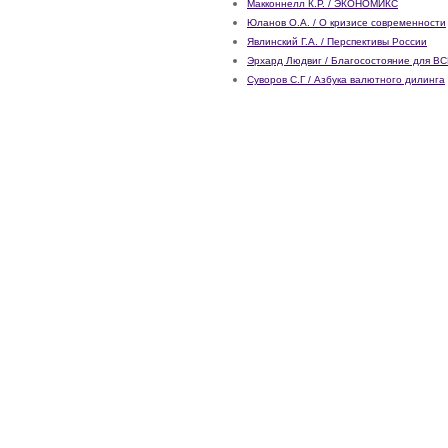
Макконнелл К.Р. / ЭКОНОМИКС
Юланов О.А. / О кризисе современности
Явлинский Г.А. / Перспективы России
Эрхард Людвиг / Благосостояние для В
Суворов С.Г / Азбука валютного дилинга