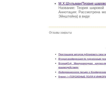
М.Х.Шульман/Теория шаров
Название: Теория шаровой
Аннотация: Рассмотрена м
Эйнштейна) в виде
Отзывы закрыты
Приглашаем авторов публиковать свои 
Вторая конференция по торсионным техн
Вторая(2-я) Международная научно-
взаимодействия»
Информационное письмо о Конференции
Буклет / «ТОРСИОНЫЕ ПОЛЯ И ИНФ