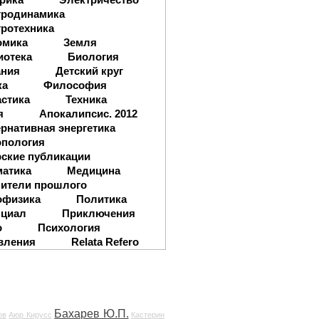
тродинамика
ротехника
омика
Земля
иотека
Биология
ания
Детский круг
ка
Философия
стика
Техника
я
Апокалипсис. 2012
рнативная энергетика
опология
ские публикации
матика
Медицина
ители прошлого
офизика
Политика
нциал
Приключения
о
Психология
вления
Relata Refero
Бахарев Ю.П.
ов
Аюр Кирусс
Кастерин