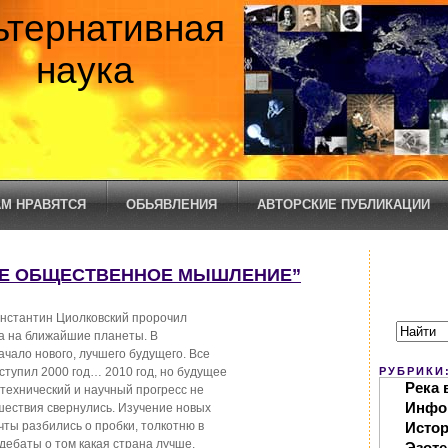
ьтернативная
наука
М НРАВЯТСЯ
ОБЬЯВЛЕНИЯ
АВТОРСКИЕ ПУБЛИКАЦИИ
ОЕ ОБЩЕСТВЕННОЕ МЫШЛЕНИЕ”
онстантин Циолковский пророчил
ва на ближайшие планеты. В
ачало нового, лучшего будущего. Все
ступил 2000 год… 2010 год, но будущее
РУБРИКИ
Река 
 технический и научный прогресс не
Инфо
шествия свернулись. Изучение новых
ты разбились о пробки, толкотню в
Исто
дебаты о том какая страна лучше.
Эзоте