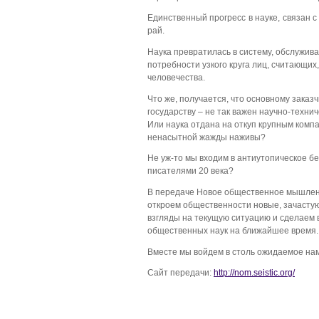
Единственный прогресс в науке, связан с
рай.
Наука превратилась в систему, обслужив
потребности узкого круга лиц, считающих
человечества.
Что же, получается, что основному заказ
государству – не так важен научно-техни
Или наука отдана на откуп крупным комп
ненасытной жажды наживы?
Не уж-то мы входим в антиутопическое б
писателями 20 века?
В передаче Новое общественное мышлени
откроем общественности новые, зачаст
взгляды на текущую ситуацию и сделаем
общественных наук на ближайшее время.
Вместе мы войдем в столь ожидаемое на
Сайт передачи:
http://nom.seistic.org/