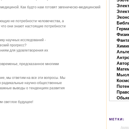
Элек
 медициной. Как будто нам готовят эвгеническо-медицинский
Элект
Экон
ающую не потребности человечества, а
Библ
, что они знают настоящие потребности
Герм
Физи
Фанта
чику научных исследований -
ческий прогресс?
Хими
аниям для удовлетворения их
Альте
Антр
Автор
езвременье, предсказанное многими
Мате
Мысл
е, мы ответим на все эти вопросы. Мы
Косм
ую радикальные научно-общественные
Поте
 важные выводы о тенденциях развития
Прав
Обья
ми светлое будущее!
МЕТКИ:
Аким