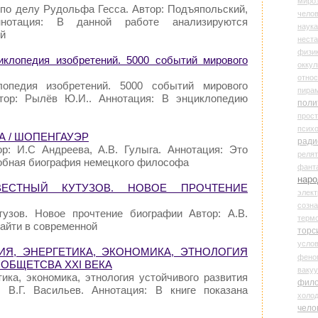
миро
 по делу Рудольфа Гесса. Автор: Подъяпольский,
чело
ннотация: В данной работе анализируются
наука
ой
нест
физи
иклопедия изобретений. 5000 событий мирового
оккул
относ
лопедия изобретений. 5000 событий мирового
пира
втор: Рылёв Ю.И.. Аннотация: В энциклопедию
поли
прос
психо
ГА / ШОПЕНГАУЭР
ради
р: И.С Андреева, А.В. Гулыга. Аннотация: Это
реля
робная биография немецкого философа
фант
наро
ВЕСТНЫЙ КУТУЗОВ. НОВОЕ ПРОЧТЕНИЕ
элект
созн
тузов. Новое прочтение биографии Автор: А.В.
терм
айти в современной
торс
усло
ГИЯ, ЭНЕРГЕТИКА, ЭКОНОМИКА, ЭТНОЛОГИЯ
фено
ОБЩЕТСВА XXI ВЕКА
ваку
тика, экономика, этнология устойчивого развития
фил
 В.Г. Васильев. Аннотация: В книге показана
холо
чело