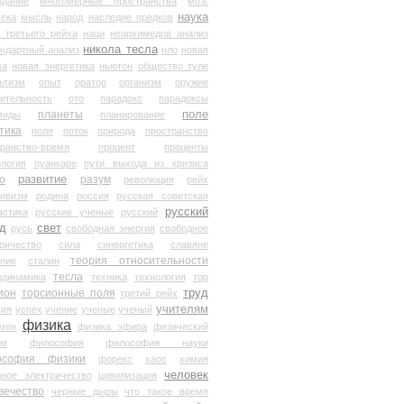
здание
многомерные пространства
мозг
наука
века
мысль
народ
наследие предков
 третьего рейха
наци
неархимедов анализ
никола тесла
андартный анализ
нло
новая
ка
новая энергетика
ньютон
общество туле
ьтизм
опыт
оратор
организм
оружие
ительность
ото
парадокс
парадоксы
планеты
поле
миды
планирование
тика
поля
поток
природа
пространство
транство-время
процент
проценты
логия
пуанкаре
пути выхода из кризиса
о
развитие
разум
революция
рейх
тивизм
родина
россия
русская советская
русский
астика
русские ученые
русский
д
свет
русь
свободная энергия
свободное
ричество
сила
синергетика
славяне
теория относительности
ание
сталин
тесла
одинамика
техника
технология
тор
труд
ион
торсионные поля
третий рейх
учителям
вия
успех
учение
ученые
ученый
физика
мен
физика эфира
физический
ум
философия
философия науки
ософия физики
форекс
хаос
химия
человек
дное электричество
цивилизация
вечество
черные дыры
что такое время