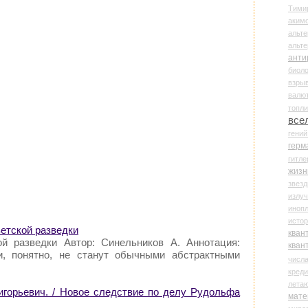
Тими
аки
альте
альт
анти
биоло
взры
валю
топл
все
гени
герм
гитле
жизн
звез
излу
иноп
истор
етской разведки
кван
й разведки Автор: Синельников А. Аннотация:
кван
, понятно, не станут обычными абстрактными
числ
креди
лета
игорьевич. / Новое следствие по делу Рудольфа
мате