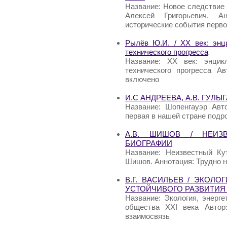
Название: Новое следствие
Алексей Григорьевич. А
исторические события перв
Рылёв Ю.И. / XX век: энц
технического прогресса
Название: XX век: энцик
технического прогресса А
включено
И.С АНДРЕЕВА, А.В. ГУЛЫ
Название: Шопенгауэр Авто
первая в нашей стране под
А.В. ШИШОВ / НЕИЗ
БИОГРАФИИ
Название: Неизвестный Ку
Шишов. Аннотация: Трудно н
В.Г. ВАСИЛЬЕВ / ЭКОЛО
УСТОЙЧИВОГО РАЗВИТИЯ 
Название: Экология, энерге
общества XXI века Автор:
взаимосвязь