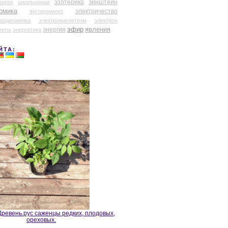
эзотерика
эйнштейн
ергер
школьникам
омика
электричество
эксперимент
тродинамика
электромагнетизм
электрон
эфир
энергия
явления
енты
энергетика
ЙТА:
ревень.рус саженцы редких, плодовых,
ореховых.