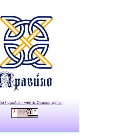
ёр ПравИло - купить. Отзывы, цены.