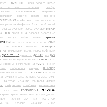
Шаубергер
рязев
Шипов
адольф гитлер
мов анатолий евгеньевич
алгебра
рнатива
альтернативная энергетика
ернативная энергия
анализ
аненербе
релятивизм
арифметика
археология
атом
гия развития
биофизика
богатство
большой
вакуум
в
борьба русского народа
будущее
века
вода
та
вихри
водород
водородное
время
иво
воздух
война
волны
ленная
гений
вуз
гейзенберг
генератор
геометрия
й электричества
геология
ания
германский народ
германский рейх
гравитация
деньги
дух
р
двигатель
диск
ь
закон
загадки
загадочное
задания
заряд
земля
ды
здоровье
землетрясения
знания
инженер
чение
изобретения
импульс
исследования
ланетяне
интеллект
история
ия науки
капитал
катастрофы
катушка теслы
т
квантовая механика
квантовая физика
ты
кибернетика
колебания
комплексные
космос
космология
а
космогония
т
кризис
кризис экономики
круг
культура
лес
ющие тарелки
луч
маг
магнетизм
матика
материя
механика
микро