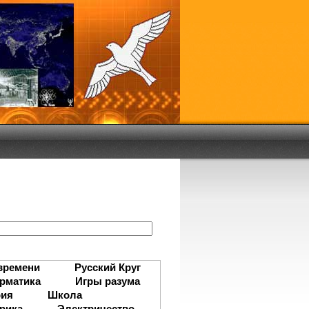
:
времени
Русский Круг
рматика
Игры разума
рия
Школа
рика
Электричество