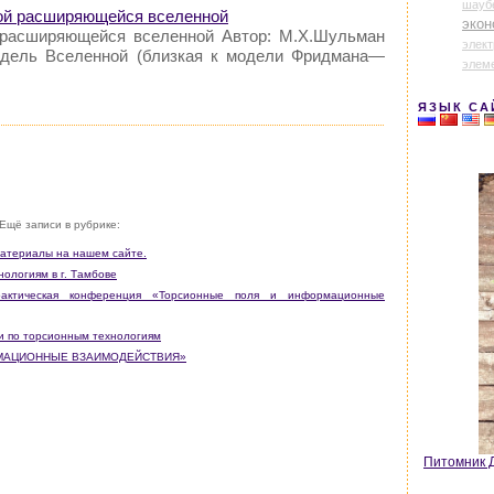
шауб
ой расширяющейся вселенной
экон
 расширяющейся вселенной Автор: М.Х.Шульман
элек
одель Вселенной (близкая к модели Фридмана—
элем
ЯЗЫК СА
Ещё записи в рубрике:
материалы на нашем сайте.
ологиям в г. Тамбове
практическая конференция «Торсионные поля и информационные
 по торсионным технологиям
ОРМАЦИОННЫЕ ВЗАИМОДЕЙСТВИЯ»
Питомник Д