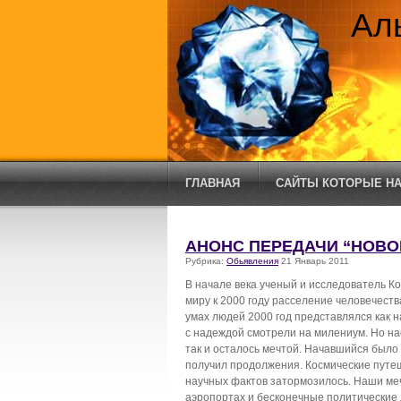
Ал
ГЛАВНАЯ
САЙТЫ КОТОРЫЕ НА
АНОНС ПЕРЕДАЧИ “НОВ
Рубрика:
Обьявления
21 Январь 2011
В начале века ученый и исследователь К
миру к 2000 году расселение человечест
умах людей 2000 год представлялся как н
с надеждой смотрели на милениум. Но на
так и осталось мечтой. Начавшийся было
получил продолжения. Космические путе
научных фактов затормозилось. Наши меч
аэропортах и бесконечные политические 