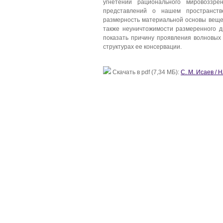
угнетении рационального мировоззре
представлений о нашем пространстве
размерность материальной основы веще
также неуничтожимости размеренного д
показать причину проявления волновых
структурах ее консервации.
Скачать в pdf (7,34 МБ):
С. М. Исаев 