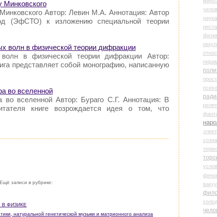
миро
у Минковского
чело
Минковского Автор: Левин М.А. Аннотация: Автор
наука
од (ЭфСТО) к изложению специальной теории
нест
физи
оккул
ых волн в физической теории дифракции
относ
 волн в физической теории дифракции Автор:
пира
нига представляет собой монографию, написанную
поли
прос
психо
ира во вселенной
ради
а во вселенной Автор: Бураго С.Г. Аннотация: В
реля
итателя книге возрождается идея о том, что
фант
наро
элект
созн
терм
торс
усло
фено
Ещё записи в рубрике:
ваку
фил
холо
Ы В ФИЗИКЕ
чело
етики, натуральной генетической музыки и матрионного анализа