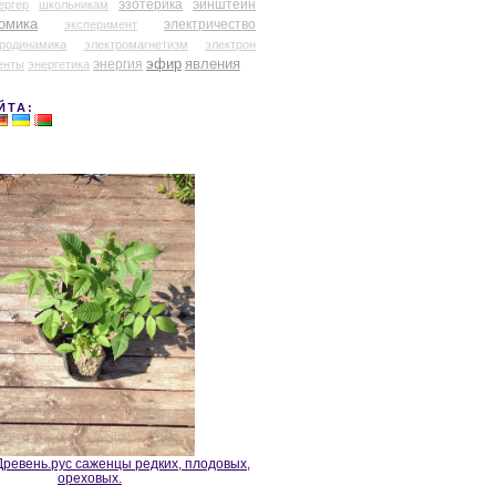
эзотерика
эйнштейн
ергер
школьникам
омика
электричество
эксперимент
тродинамика
электромагнетизм
электрон
эфир
энергия
явления
енты
энергетика
ЙТА:
ревень.рус саженцы редких, плодовых,
ореховых.