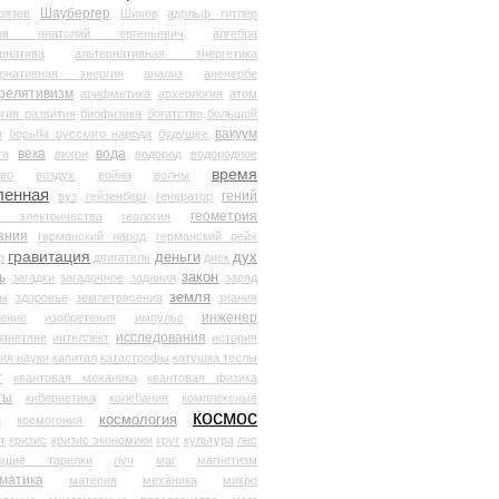
Шаубергер
рязев
Шипов
адольф гитлер
мов анатолий евгеньевич
алгебра
рнатива
альтернативная энергетика
ернативная энергия
анализ
аненербе
релятивизм
арифметика
археология
атом
гия развития
биофизика
богатство
большой
вакуум
в
борьба русского народа
будущее
века
вода
та
вихри
водород
водородное
время
иво
воздух
война
волны
ленная
гений
вуз
гейзенберг
генератор
геометрия
й электричества
геология
ания
германский народ
германский рейх
гравитация
деньги
дух
р
двигатель
диск
ь
закон
загадки
загадочное
задания
заряд
земля
ды
здоровье
землетрясения
знания
инженер
чение
изобретения
импульс
исследования
ланетяне
интеллект
история
ия науки
капитал
катастрофы
катушка теслы
т
квантовая механика
квантовая физика
ты
кибернетика
колебания
комплексные
космос
космология
а
космогония
т
кризис
кризис экономики
круг
культура
лес
ющие тарелки
луч
маг
магнетизм
матика
материя
механика
микро