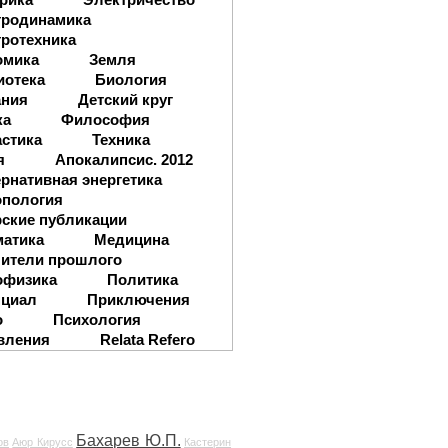
тродинамика
ротехника
омика
Земля
иотека
Биология
ания
Детский круг
ка
Философия
стика
Техника
я
Апокалипсис. 2012
рнативная энергетика
опология
ские публикации
матика
Медицина
ители прошлого
офизика
Политика
нциал
Приключения
о
Психология
вления
Relata Refero
Бахарев Ю.П.
ов
Аюр Кирусс
Кастерин