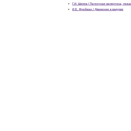
Г.И. Шипов / Патентная экспертиза, леж
И.Е. Фрейман / Движение в вакууме