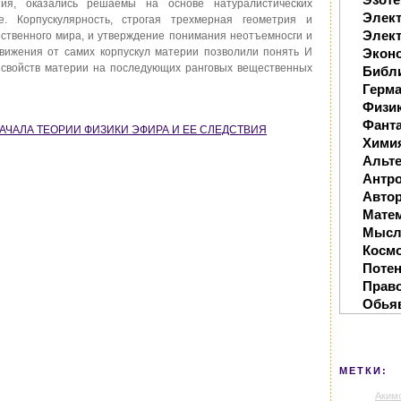
ния, оказались решаемы на основе натуралистических
Элек
. Корпускулярность, строгая трехмерная геометрия и
Элект
ственного мира, и утверждение понимания неотъемносги и
вижения от самих корпускул материи позволили понять И
Экон
 свойств материи на последующих ранговых вещественных
Библ
Герм
Физи
Фанта
/ НАЧАЛА ТЕОРИИ ФИЗИКИ ЭФИРА И ЕЕ СЛЕДСТВИЯ
Хими
Альте
Антр
Автор
Мате
Мысл
Косм
Поте
Прав
Обья
МЕТКИ:
Аким