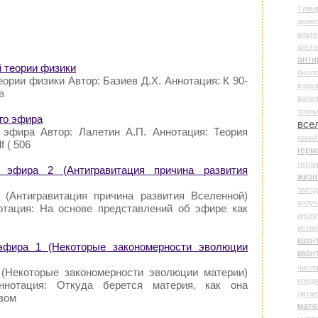
Тими
аки
альте
альт
анти
й теории физики
биоло
ории физики Автор: Базиев Д.Х. Аннотация: К 90-
взры
в
валю
топл
ого эфира
все
 эфира Автор: Лалетин А.П. Аннотация: Теория
гени
 ( 506
герм
гитле
 эфира 2 (Антигравитация причина развития
жизн
звез
 (Антигравитация причина развития Вселенной)
излу
отация: На основе представлений об эфире как
иноп
истор
кван
эфира 1 (Некоторые закономерности эволюции
кван
числ
 (Некоторые закономерности эволюции материи)
креди
ннотация: Откуда берется материя, как она
лета
зом
мате