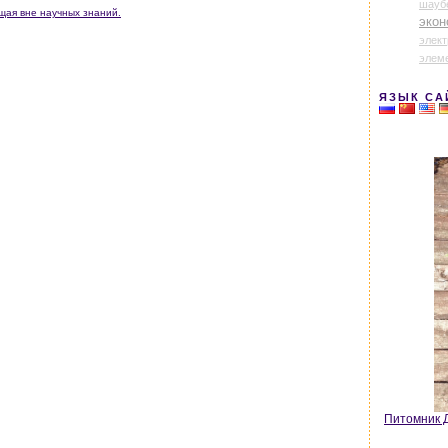
шауб
ащая вне научных знаний.
экон
элек
элем
ЯЗЫК СА
Питомник Д