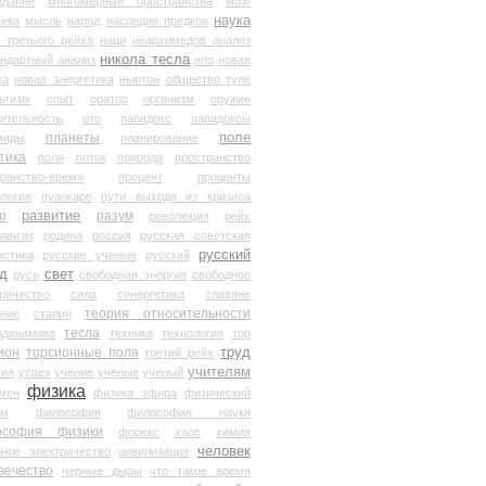
здание
многомерные пространства
мозг
наука
века
мысль
народ
наследие предков
 третьего рейха
наци
неархимедов анализ
никола тесла
андартный анализ
нло
новая
ка
новая энергетика
ньютон
общество туле
ьтизм
опыт
оратор
организм
оружие
ительность
ото
парадокс
парадоксы
планеты
поле
миды
планирование
тика
поля
поток
природа
пространство
транство-время
процент
проценты
логия
пуанкаре
пути выхода из кризиса
о
развитие
разум
революция
рейх
тивизм
родина
россия
русская советская
русский
астика
русские ученые
русский
д
свет
русь
свободная энергия
свободное
ричество
сила
синергетика
славяне
теория относительности
ание
сталин
тесла
одинамика
техника
технология
тор
труд
ион
торсионные поля
третий рейх
учителям
вия
успех
учение
ученые
ученый
физика
мен
физика эфира
физический
ум
философия
философия науки
ософия физики
форекс
хаос
химия
человек
дное электричество
цивилизация
вечество
черные дыры
что такое время