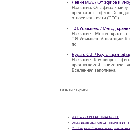
Левин М.А. / От эфира к мир
Название: От эфира к миру 
предлагает эфирный подх
относительности (СТО)
Т.Я.Уфимцев. / Метод краев
Название: Метод краевых
Т.Я.Уфимцев. Аннотация: К
по
Бураго С.Г. / Круговорот эф
Название: Круговорот эфир
предлагаемой вниманию ч
Вселенная заполнена
Отзывы закрыты
И.А.Евин / СИНЕРГЕТИКА МОЗГА
Ольга Ивановна Перова / ТЕМНЫЕ ИГР
С.В. Петухов / Элементы матричной ген