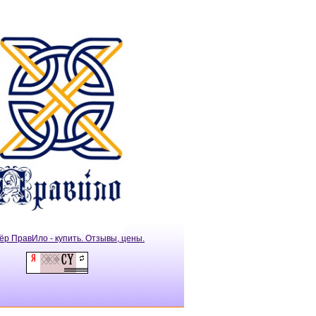
ёр ПравИло - купить. Отзывы, цены.