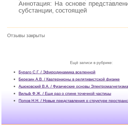
Аннотация: На основе представлен
субстанции, состоящей
Отзывы закрыты
Ещё записи в рубрике:
Бураго С.Г. / Эфиродинамика вселенной
Березин А.В. / Кватернионы в релятивистской физике
Ацюковский В.А. / Физические основы Электромагнетизм
Вильф Ф.Ж. / Еще раз о спине точечной частицы
Попов Н.Н. / Новые представления о структуре простран