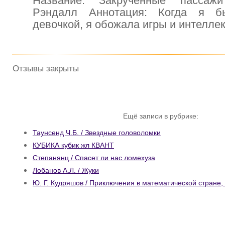
Название: Закрученные пассаж
Рэндалл Аннотация: Когда я б
девочкой, я обожала игры и интелле
Отзывы закрыты
Ещё записи в рубрике:
Таунсенд Ч.Б. / Звездные головоломки
КУБИКА кубик жл КВАНТ
Степанянц / Спасет ли нас ломехуза
Лобанов А.Л. / Жуки
Ю. Г. Кудряшов / Приключения в математической стране,