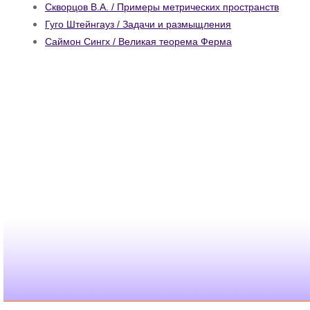
Скворцов В.А. / Примеры метрических пространств
Гуго Штейнгауз / Задачи и размыщления
Саймон Сингх / Великая теорема Ферма