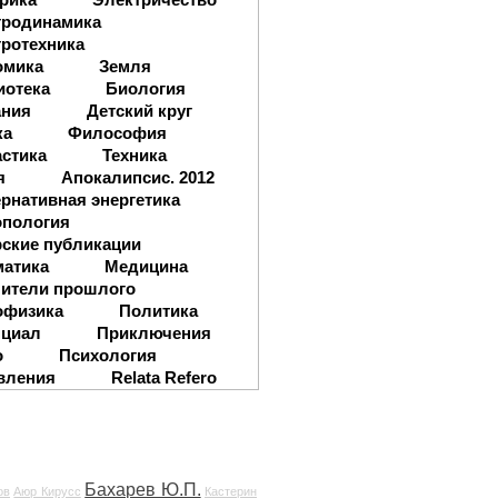
тродинамика
ротехника
омика
Земля
иотека
Биология
ания
Детский круг
ка
Философия
стика
Техника
я
Апокалипсис. 2012
рнативная энергетика
опология
ские публикации
матика
Медицина
ители прошлого
офизика
Политика
нциал
Приключения
о
Психология
вления
Relata Refero
Бахарев Ю.П.
ов
Аюр Кирусс
Кастерин