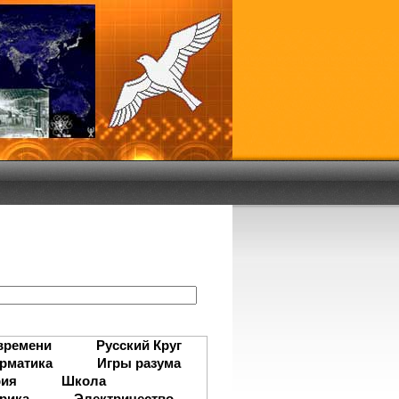
:
времени
Русский Круг
рматика
Игры разума
рия
Школа
рика
Электричество