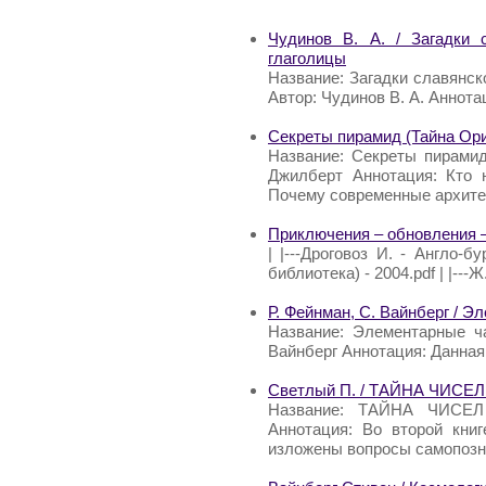
Чудинов В. А. / Загадки 
глаголицы
Название: Загадки славянск
Автор: Чудинов В. А. Аннота
Секреты пирамид (Тайна Ор
Название: Секреты пирамид
Джилберт Аннотация: Кто 
Почему современные архит
Приключения – обновления –
| |---Дроговоз И. - Англо-б
библиотека) - 2004.pdf | |---
Р. Фейнман, С. Вайнберг / 
Название: Элементарные ч
Вайнберг Аннотация: Данная
Светлый П. / ТАЙНА ЧИС
Название: ТАЙНА ЧИСЕ
Аннотация: Во второй книг
изложены вопросы самопозн