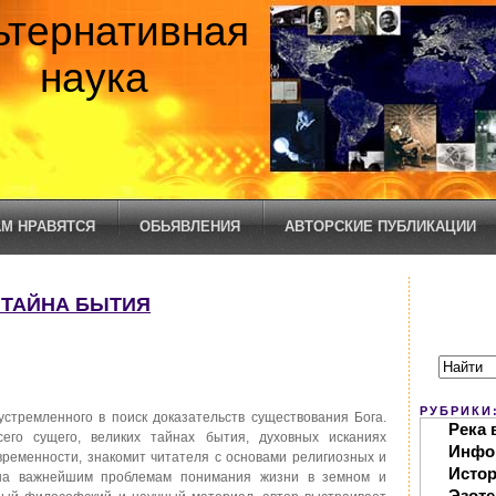
ьтернативная
наука
М НРАВЯТСЯ
ОБЬЯВЛЕНИЯ
АВТОРСКИЕ ПУБЛИКАЦИИ
Я ТАЙНА БЫТИЯ
РУБРИКИ
устремленного в поиск доказательств существования Бога.
Река 
его сущего, великих тайнах бытия, духовных исканиях
Инфо
временности, знакомит читателя с основами религиозных и
Исто
ена важнейшим проблемам понимания жизни в земном и
Эзоте