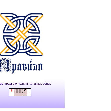
ёр ПравИло - купить. Отзывы, цены.