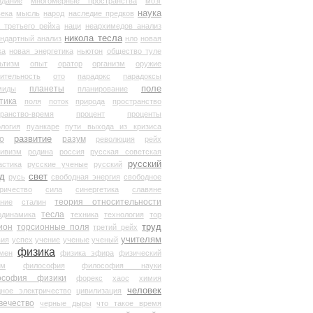
здание
многомерные пространства
мозг
наука
века
мысль
народ
наследие предков
 третьего рейха
наци
неархимедов анализ
никола тесла
андартный анализ
нло
новая
ка
новая энергетика
ньютон
общество туле
ьтизм
опыт
оратор
организм
оружие
ительность
ото
парадокс
парадоксы
планеты
поле
миды
планирование
тика
поля
поток
природа
пространство
транство-время
процент
проценты
логия
пуанкаре
пути выхода из кризиса
о
развитие
разум
революция
рейх
тивизм
родина
россия
русская советская
русский
астика
русские ученые
русский
д
свет
русь
свободная энергия
свободное
ричество
сила
синергетика
славяне
теория относительности
ание
сталин
тесла
одинамика
техника
технология
тор
труд
ион
торсионные поля
третий рейх
учителям
вия
успех
учение
ученые
ученый
физика
мен
физика эфира
физический
ум
философия
философия науки
ософия физики
форекс
хаос
химия
человек
дное электричество
цивилизация
вечество
черные дыры
что такое время