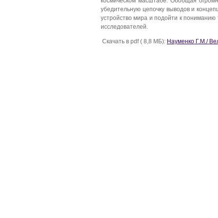
космическом масштабе. Обобщая огром
убедительную цепочку выводов и концеп
устройство мира и подойти к пониманию 
исследователей.
Скачать в pdf ( 8,8 МБ):
Науменко Г.М./ В