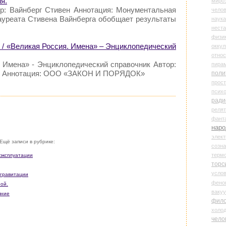
я.
миро
ор: Вайнберг Стивен Аннотация: Монументальная
чело
ауреата Стивена Вайнберга обобщает результаты
наука
нест
физи
«Великая Россия. Имена» – Энциклопедический
оккул
относ
. Имена» - Энциклопедический справочник Автор:
пира
Аннотация: ООО «ЗАКОН И ПОРЯДОК»
поли
прос
психо
ради
реля
фант
наро
элект
Ещё записи в рубрике:
созн
терм
 эксплуатации
торс
усло
 гравитации
фено
ной.
ваку
яние
фил
холо
чело