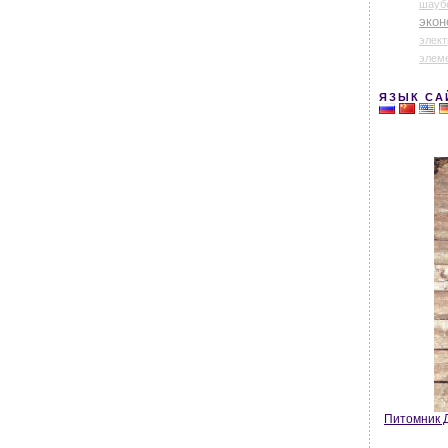
шауб
экон
элек
элем
ЯЗЫК СА
Питомник Д