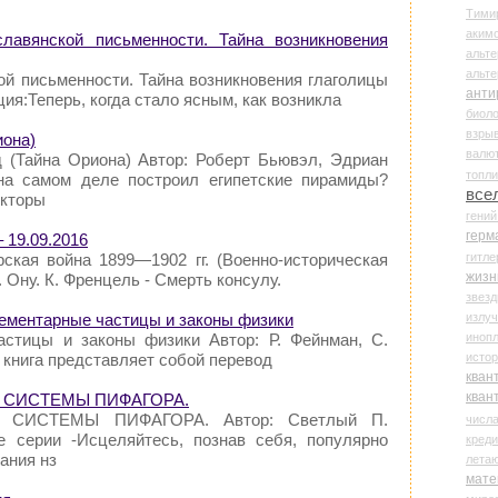
Тими
аки
славянской письменности. Тайна возникновения
альте
альт
ой письменности. Тайна возникновения глаголицы
анти
ция:Теперь, когда стало ясным, как возникла
биоло
взры
иона)
валю
 (Тайна Ориона) Автор: Роберт Бьювэл, Эдриан
топл
на самом деле построил египетские пирамиды?
все
екторы
гени
герм
 19.09.2016
гитле
урская война 1899—1902 гг. (Военно-историческая
жизн
Ж. Ону. К. Френцель - Смерть консулу.
звез
излу
Элементарные частицы и законы физики
иноп
астицы и законы физики Автор: Р. Фейнман, С.
истор
 книга представляет собой перевод
кван
кван
ЕЛ СИСТЕМЫ ПИФАГОРА.
Л СИСТЕМЫ ПИФАГОРА. Автор: Светлый П.
числ
е серии -Исцеляйтесь, познав себя, популярно
креди
ания нз
лета
мате