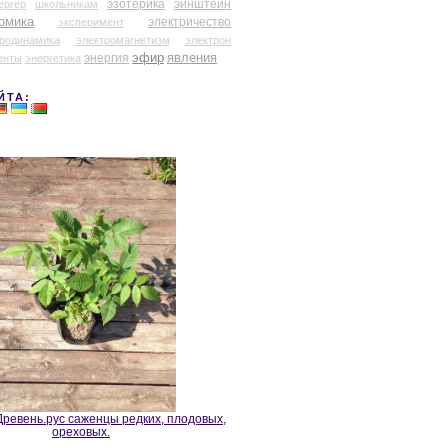
эзотерика
эйнштейн
ергер
школьникам
омика
электричество
эксперимент
тродинамика
электромагнетизм
электрон
эфир
энергия
явления
енты
энергетика
ЙТА:
ревень.рус саженцы редких, плодовых,
ореховых.