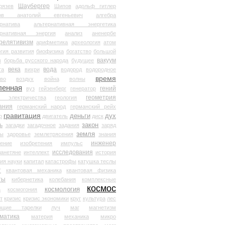
Шаубергер
рязев
Шипов
адольф гитлер
мов анатолий евгеньевич
алгебра
рнатива
альтернативная энергетика
ернативная энергия
анализ
аненербе
релятивизм
арифметика
археология
атом
гия развития
биофизика
богатство
большой
вакуум
в
борьба русского народа
будущее
века
вода
та
вихри
водород
водородное
время
иво
воздух
война
волны
ленная
гений
вуз
гейзенберг
генератор
геометрия
й электричества
геология
ания
германский народ
германский рейх
гравитация
деньги
дух
р
двигатель
диск
ь
закон
загадки
загадочное
задания
заряд
земля
ды
здоровье
землетрясения
знания
инженер
чение
изобретения
импульс
исследования
ланетяне
интеллект
история
ия науки
капитал
катастрофы
катушка теслы
т
квантовая механика
квантовая физика
ты
кибернетика
колебания
комплексные
космос
космология
а
космогония
т
кризис
кризис экономики
круг
культура
лес
ющие тарелки
луч
маг
магнетизм
матика
материя
механика
микро