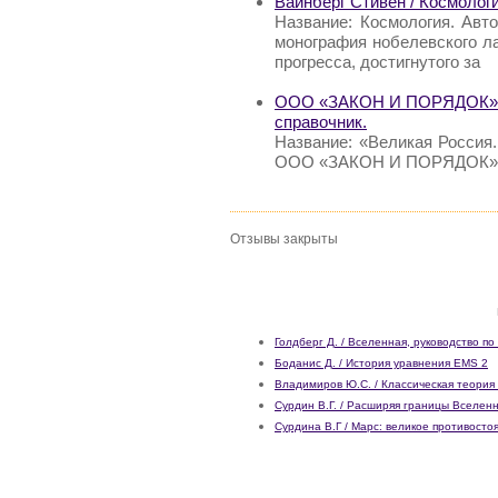
Вайнберг Стивен / Космологи
Название: Космология. Авт
монография нобелевского л
прогресса, достигнутого за
ООО «ЗАКОН И ПОРЯДОК» / 
справочник.
Название: «Великая Россия
ООО «ЗАКОН И ПОРЯДОК» 
Отзывы закрыты
Голдберг Д. / Вселенная, руководство по
Боданис Д. / История уравнения EMS 2
Владимиров Ю.С. / Классическая теория
Сурдин В.Г. / Расширяя границы Вселен
Сурдина В.Г / Марс: великое противосто