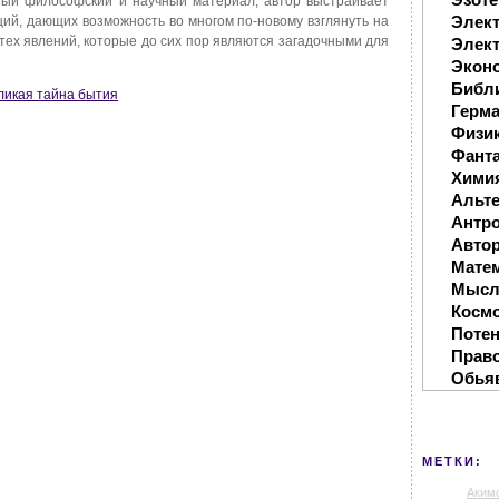
ный философский и научный материал, автор выстраивает
Элек
ций, дающих возможность во многом по-новому взглянуть на
тех явлений, которые до сих пор являются загадочными для
Элект
Экон
Библ
еликая тайна бытия
Герм
Физи
Фанта
Хими
Альте
Антр
Автор
Мате
Мысл
Косм
Поте
Прав
Обья
МЕТКИ:
Аким