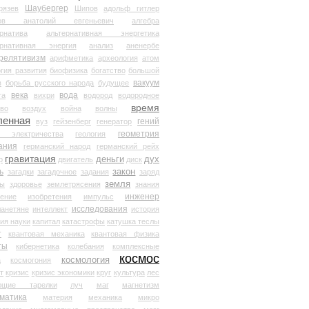
Шаубергер
рязев
Шипов
адольф гитлер
мов анатолий евгеньевич
алгебра
рнатива
альтернативная энергетика
ернативная энергия
анализ
аненербе
релятивизм
арифметика
археология
атом
гия развития
биофизика
богатство
большой
вакуум
в
борьба русского народа
будущее
века
вода
та
вихри
водород
водородное
время
иво
воздух
война
волны
ленная
гений
вуз
гейзенберг
генератор
геометрия
й электричества
геология
ания
германский народ
германский рейх
гравитация
деньги
дух
р
двигатель
диск
ь
закон
загадки
загадочное
задания
заряд
земля
ды
здоровье
землетрясения
знания
инженер
чение
изобретения
импульс
исследования
ланетяне
интеллект
история
ия науки
капитал
катастрофы
катушка теслы
т
квантовая механика
квантовая физика
ты
кибернетика
колебания
комплексные
космос
космология
а
космогония
т
кризис
кризис экономики
круг
культура
лес
ющие тарелки
луч
маг
магнетизм
матика
материя
механика
микро