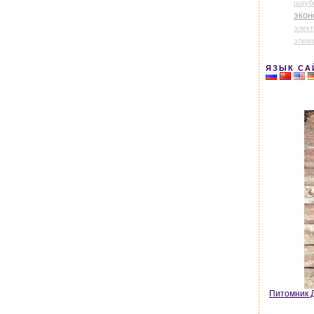
шауб
экон
элек
элем
ЯЗЫК СА
Питомник Д