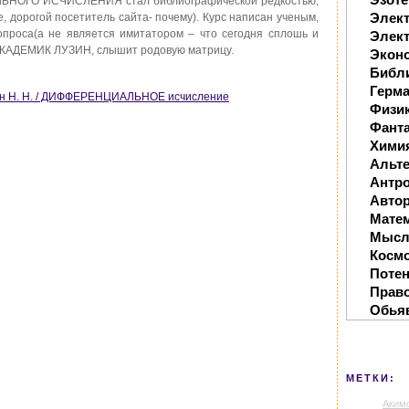
ЛЬНОГО ИСЧИСЛЕНИЯ стал библиографической редкостью,
Элек
, дорогой посетитель сайта- почему). Курс написан ученым,
опроса(а не является имитатором – что сегодня сплошь и
Элект
: АКАДЕМИК ЛУЗИН, слышит родовую матрицу.
Экон
Библ
Герм
ин Н. Н. / ДИФФЕРЕНЦИАЛЬНОЕ исчисление
Физи
Фанта
Хими
Альте
Антр
Автор
Мате
Мысл
Косм
Поте
Прав
Обья
МЕТКИ:
Аким