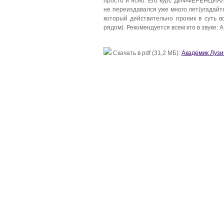
просто и ясно. Его курс ДИФФЕРЕНЦИА
не переиздавался уже много лет(угадайте
который действительно проник в суть в
рядом). Рекомендуется всем кто в звуке
Скачать в pdf (31,2 МБ):
Академик Луз