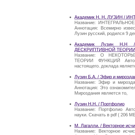
Академик Н. Н. ЛУЗИН /
Название: ИНТЕГРАЛЬНОЕ
Аннотация: Всемирно изве
Лузин русский, родился 9 де
Академик Лузин Н.Н
ДЕСКРИПТИВНОЙ ТЕОРИИ
Название: О HEКOTOP
ТЕОРИИ ФУНКЦИЙ Автор
настоящего. доклада являет
Лузин Б.А. / Эфир и мирозда
Название: Эфир и мирозда
Аннотация: Это ознакомит
Мироздания является то,
Лузин Н.Н. / Портфолио
Название: Портфолио Авто
науки. Скачать в pdf ( 206 МБ
М. Лагалли. / Векторное ис
Название: Векторное исчи