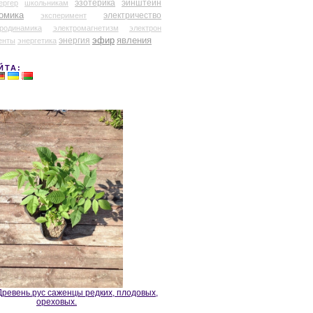
эзотерика
эйнштейн
ергер
школьникам
омика
электричество
эксперимент
тродинамика
электромагнетизм
электрон
эфир
энергия
явления
енты
энергетика
ЙТА:
ревень.рус саженцы редких, плодовых,
ореховых.