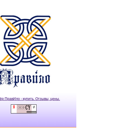
ёр ПравИло - купить. Отзывы, цены.