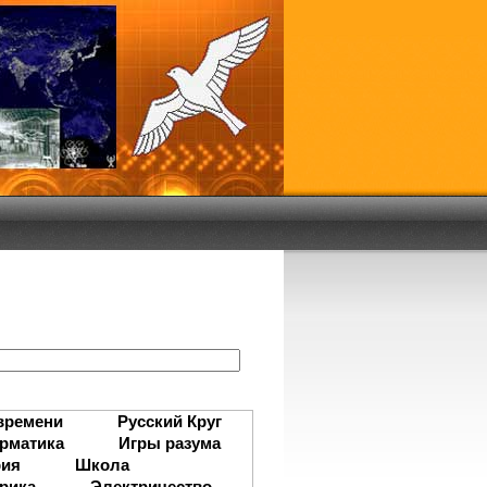
:
времени
Русский Круг
рматика
Игры разума
рия
Школа
рика
Электричество