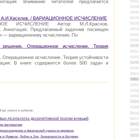
миро
отация: Вниманию читателей предлагается
чело
наука
нест
ко, А.И.Киселев. / ВАРИАЦИОННОЕ ИСЧИСЛЕНИЕ
физи
НОЕ ИСЧИСЛЕНИЕ Автор: М.Л.Краснов,
оккул
в. Аннотация: Предлагаемый задачник посвящен
относ
и — вариационному исчислению. По
пира
поли
 решения. Операционное исчисление. Теория
прос
психо
. Операционное исчисление. Теория устойчивости
ради
тация: В книге содержится более 500 задач и
реля
фант
наро
элект
созн
терм
торс
усло
Ещё записи в рубрике:
фено
ваку
 НОВЫХ РЕЗУЛЬТАТАХ ДЕСКРИПТИВНОЙ ТЕОРИИ ФУНКЦИЙ
фил
кие математики
холо
о происхождении и физической сущности времени
чело
ге и Дьяволе, Добре и Зле, Гениальности и Безумии