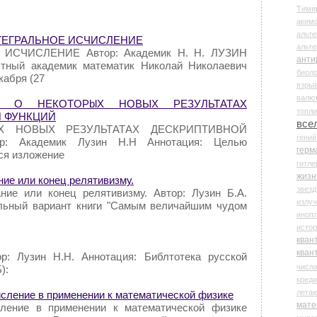
Тими
аки
альте
 ИНТЕГРАЛЬНОЕ ИСЧИСЛЕНИЕ
альт
 ИСЧИСЛЕНИЕ Автор: Академик Н. Н. ЛУЗИН
анти
стный академик математик Николай Николаевич
биоло
кабря (27
взры
валю
 / О HEКOTOPblX НОВЫХ РЕЗУЛЬТАТАХ
топл
 ФУНКЦИЙ
все
blX НОВЫХ РЕЗУЛЬТАТАХ ДЕСКРИПТИВНОЙ
гени
: Академик Лузин Н.Н Аннотация: Целью
герм
ся изложение
гитле
жизн
ние или конец релятивизму.
звез
ние или конец релятивизму. Автор: Лузин Б.А.
излу
ельный вариант книги "Самым величайшим чудом
иноп
истор
кван
кван
р: Лузин Н.Н. Аннотация: Библтотека русской
числ
):
креди
лета
числение в применении к математической физике
мате
сление в применении к математической физике