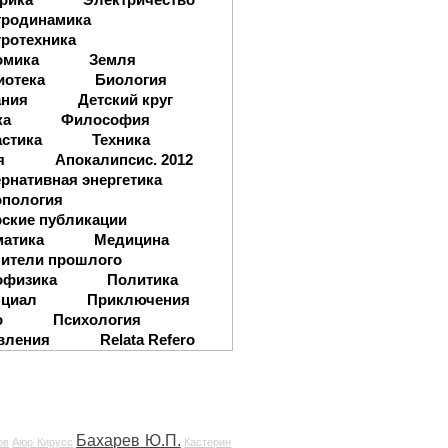
тродинамика
ротехника
омика
Земля
иотека
Биология
ания
Детский круг
ка
Философия
стика
Техника
я
Апокалипсис. 2012
рнативная энергетика
опология
ские публикации
матика
Медицина
ители прошлого
офизика
Политика
нциал
Приключения
о
Психология
вления
Relata Refero
Бахарев Ю.П.
ов
Аюр Кирусс
Кастерин