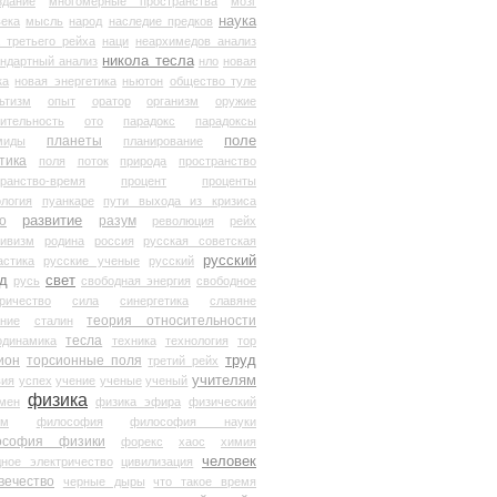
здание
многомерные пространства
мозг
наука
века
мысль
народ
наследие предков
 третьего рейха
наци
неархимедов анализ
никола тесла
андартный анализ
нло
новая
ка
новая энергетика
ньютон
общество туле
ьтизм
опыт
оратор
организм
оружие
ительность
ото
парадокс
парадоксы
планеты
поле
миды
планирование
тика
поля
поток
природа
пространство
транство-время
процент
проценты
логия
пуанкаре
пути выхода из кризиса
о
развитие
разум
революция
рейх
тивизм
родина
россия
русская советская
русский
астика
русские ученые
русский
д
свет
русь
свободная энергия
свободное
ричество
сила
синергетика
славяне
теория относительности
ание
сталин
тесла
одинамика
техника
технология
тор
труд
ион
торсионные поля
третий рейх
учителям
вия
успех
учение
ученые
ученый
физика
мен
физика эфира
физический
ум
философия
философия науки
ософия физики
форекс
хаос
химия
человек
дное электричество
цивилизация
вечество
черные дыры
что такое время