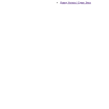
Дэвид Уилкок / Сдвиг Эпох