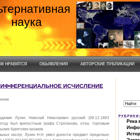
ьтернативная
наука
М НРАВЯТСЯ
ОБЬЯВЛЕНИЯ
АВТОРСКИЕ ПУБЛИКАЦИИ
/ ДИФФЕРЕНЦИАЛЬНОЕ ИСЧИСЛЕНИЕ
ение
РУБРИКИ
емик Лузин Николай Николаевич русский (09.12.1883
Река 
о отцу был крепостным графа Строганова, отец- торговым
Инфо
ских бурятских казаков.
Исто
льных заслуг, Лузин Н.Н. умел донести предмет предельно
Эзоте