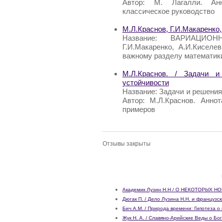
Автор: М. Лагалли. Анн
классическое руководство
М.Л.Краснов, Г.И.Макарен
Название: ВАРИАЦИОН
Г.И.Макаренко, А.И.Киселе
важному разделу математик
М.Л.Краснов. / Задачи и
устойчивости
Название: Задачи и решения
Автор: М.Л.Краснов. Анно
примеров
Отзывы закрыты
Академик Лузин Н.Н / О HEКOTOPblX
Дюгак П. / Дело Лузина Н.Н. и французс
Бич A.M. / Природа времени: Гипотеза 
Жук Н. А. / Славяно-Арийские Веды о Бо