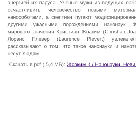
энергией их паруса. Ученые мужи из ведущих лаб
осчастливить человечество новыми матер
нанороботами, а скептики пугают модифицирован
другими ужасными порождениями нанонаук. Ф
мирового значения Кристиан Жоаким (Christian Joa
Лоранс Плевер (Laurence Plevert) увлекат
рассказывают о том, что такое нанонауки и нанот
несут людям.
Скачать в pdf ( 5,4 МБ):
Жоаким К./ Нанонауки. Нев