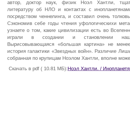
автор, доктор наук, физик Ноэл Хантли, тща
литературу об НЛО и контактах с инопланетянам
посредством ченнелинга, и составил очень толковы
Сэкономив себе годы чтения уфолоrическихи мета
узнаете о том, какие цивилизации есть во Вселенн
играли в создании и становлении нашег
Вырисовывающаяся «большая картина» не менее
история галактики «Звездных войн». Различие Лишь
собранная по крупицам Ноэлом Хантли, вполне може
Скачать в pdf ( 10.81 МБ):
Ноэл Хантли. / Инопланет