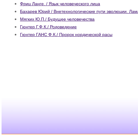
Фриц Ланге. / Язык человеческого лица
Бахарев Юрий / Внетехнологические пути эволюции. Лама
Мягких Ю.П./ Будущее человечества
Гюнтер Г.Ф.К./ Родоведение
Гюнтер ГАНС Ф.К./ Пророк нордической расы