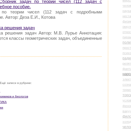
миро
 Сборник задач по теории чисел (112 задач с
чело
ебное пособие.
наука
 по теории чисел (112 задач с подробными
нест
. Автор: Деза Е.И., Котова
физи
оккул
ка решения задач
относ
ка решения задач Автор: М.В. Лурье Аннотация:
пира
тся классы геометрических задач, объединенные
поли
прос
психо
ради
реля
фант
наро
элект
Ещё записи в рубрике:
созн
терм
и
торс
 химиков и биологов
усло
ТИКА
фено
гии
ваку
фил
холо
чело