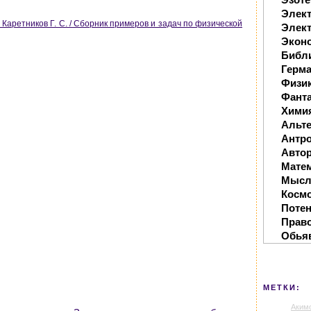
Элек
, Каретников Г. С. / Сборник примеров и задач по физической
Элект
Экон
Библ
Герм
Физи
Фанта
Хими
Альте
Антр
Автор
Мате
Мысл
Косм
Поте
Прав
Обья
МЕТКИ:
Аким