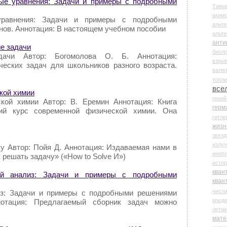
ные уравнения: Задачи и примеры с подробными
Тими
аки
уравнения: Задачи и примеры с подробными
альте
нов. Аннотация: В настоящем учебном пособии
альт
анти
ие задачи
биоло
адачи Автор: Богомолова О. Б. Аннотация:
взры
ческих задач для школьников разного возраста.
валю
топл
все
кой химии
гени
кой химии Автор: В. Еремин Аннотация: Книга
герм
кий курс современной физической химии. Она
гитле
жизн
звез
излу
чу Автор: Пойя Д. Аннотация: Издаваемая нами в
иноп
 решать задачу» («How to Solve И»)
истор
кван
ый анализ: Задачи и примеры с подробными
кван
числ
из: Задачи и примеры с подробными решениями
креди
нотация: Предлагаемый сборник задач можно
лета
мате