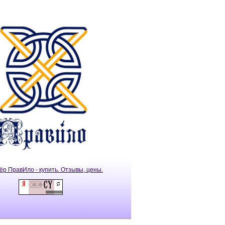
ёр ПравИло - купить. Отзывы, цены.