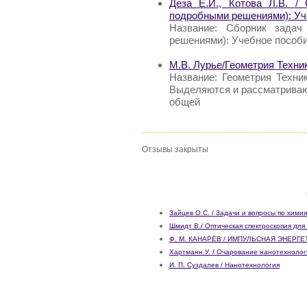
Деза Е.И., Котова Л.В. /
подробными решениями): Уч
Название: Сборник задач
решениями): Учебное пособие
М.В. Лурье/Геометрия Техни
Название: Геометрия Техни
Выделяются и рассматриваю
общей
Отзывы закрыты
Зайцев О.С. / Задачи и вопросы по хими
Шмидт В./ Оптическая спектроскопия для
Ф. М. КАНАРЁВ / ИМПУЛЬСНАЯ ЭНЕРГЕ
Хартманн У. / Очарование нанотехноло
И. П. Суздалев / Нанотехнология