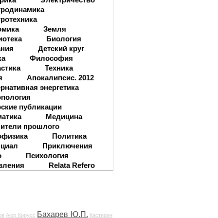
тродинамика
ротехника
омика
Земля
иотека
Биология
ания
Детский круг
ка
Философия
стика
Техника
я
Апокалипсис. 2012
рнативная энергетика
опология
ские публикации
матика
Медицина
ители прошлого
офизика
Политика
нциал
Приключения
о
Психология
вления
Relata Refero
Бахарев Ю.П.
ов
Аюр Кирусс
Кастерин