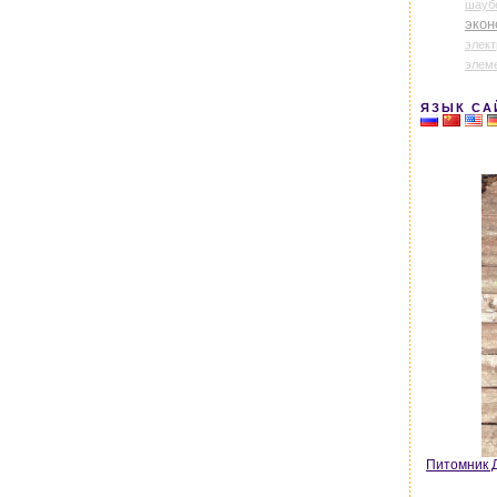
шауб
экон
элек
элем
ЯЗЫК СА
Питомник Д