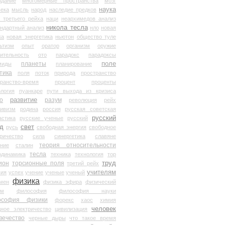
здание
многомерные пространства
мозг
наука
века
мысль
народ
наследие предков
 третьего рейха
наци
неархимедов анализ
никола тесла
андартный анализ
нло
новая
ка
новая энергетика
ньютон
общество туле
ьтизм
опыт
оратор
организм
оружие
ительность
ото
парадокс
парадоксы
планеты
поле
миды
планирование
тика
поля
поток
природа
пространство
транство-время
процент
проценты
логия
пуанкаре
пути выхода из кризиса
о
развитие
разум
революция
рейх
тивизм
родина
россия
русская советская
русский
астика
русские ученые
русский
д
свет
русь
свободная энергия
свободное
ричество
сила
синергетика
славяне
теория относительности
ание
сталин
тесла
одинамика
техника
технология
тор
труд
ион
торсионные поля
третий рейх
учителям
вия
успех
учение
ученые
ученый
физика
мен
физика эфира
физический
ум
философия
философия науки
ософия физики
форекс
хаос
химия
человек
дное электричество
цивилизация
вечество
черные дыры
что такое время