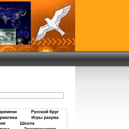
:
времени
Русский Круг
рматика
Игры разума
рия
Школа
рика
Электричество