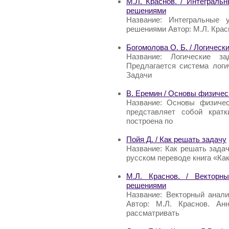
М.Л. Краснов. / Интеграль
решениями
Название: Интегральные 
решениями Автор: М.Л. Крас
Богомолова О. Б. / Логическ
Название: Логические з
Предлагается система логи
Задачи
В. Еремин / Основы физичес
Название: Основы физичес
представляет собой крат
построена по
Пойя Д. / Как решать задачу
Название: Как решать зада
русском переводе книга «Как
М.Л. Краснов. / Векторн
решениями
Название: Векторный анал
Автор: М.Л. Краснов. Ан
рассматривать