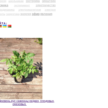
эзотерика
эйнштейн
ергер
школьникам
омика
электричество
эксперимент
тродинамика
электромагнетизм
электрон
эфир
энергия
явления
енты
энергетика
ЙТА:
ревень.рус саженцы редких, плодовых,
ореховых.