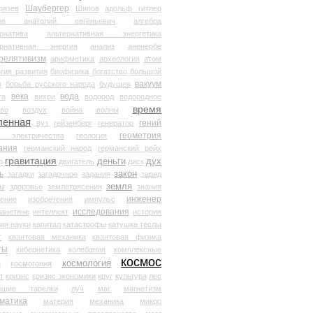
Шаубергер
рязев
Шипов
адольф гитлер
мов анатолий евгеньевич
алгебра
рнатива
альтернативная энергетика
ернативная энергия
анализ
аненербе
релятивизм
арифметика
археология
атом
гия развития
биофизика
богатство
большой
вакуум
в
борьба русского народа
будущее
века
вода
та
вихри
водород
водородное
время
иво
воздух
война
волны
ленная
гений
вуз
гейзенберг
генератор
геометрия
й электричества
геология
ания
германский народ
германский рейх
гравитация
деньги
дух
р
двигатель
диск
ь
закон
загадки
загадочное
задания
заряд
земля
ды
здоровье
землетрясения
знания
инженер
чение
изобретения
импульс
исследования
ланетяне
интеллект
история
ия науки
капитал
катастрофы
катушка теслы
т
квантовая механика
квантовая физика
ты
кибернетика
колебания
комплексные
космос
космология
а
космогония
т
кризис
кризис экономики
круг
культура
лес
ющие тарелки
луч
маг
магнетизм
матика
материя
механика
микро