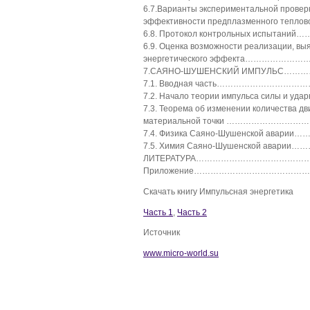
6.7.Варианты экспериментальной провер
эффективности предплазменного тепло
6.8. Протокол контрольных испыта
6.9. Оценка возможности реализации, вы
энергетического эффекта……………
7.САЯНО-ШУШЕНСКИЙ ИМПУЛЬС…
7.1. Вводная часть……………………
7.2. Начало теории импульса силы и 
7.3. Теорема об изменении количества д
материальной точки …………………
7.4. Физика Саяно-Шушенской ава
7.5. Химия Саяно-Шушенской авар
ЛИТЕРАТУРА…………………………………
Приложение…………………………………
Скачать книгу Импульсная энергетика
Часть 1
,
Часть 2
Источник
www.micro-world.su