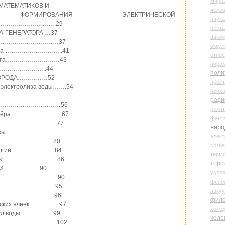
миро
 МАТЕМАТИКОВ И
чело
МИРОВАНИЯ ЭЛЕКТРИЧЕСКОЙ
наука
……………………….29
нест
А-ГЕНЕРАТОРА …37
физи
……………………………………37
оккул
ампочка ………………………..41
относ
еримента………………………43
пира
И……………………..44
поли
СЛОРОДА……………52
прос
и электролиза воды…….54
психо
ради
……………………………………56
реля
ролизёра……………………..67
фант
ды……………………………..77
наро
зы
элект
ы……………………………….80
созн
й энергии………………….84
терм
ментов ………………………86
торс
РГИИ………………90
усло
ы………………………………….90
фено
………………………………….95
ваку
а…………………………………96
фил
ических ячеек……………97
холо
лекул воды……………..99
чело
гии ……………………………102