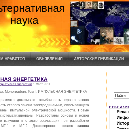
ьтернативная
наука
М НРАВЯТСЯ
ОБЬЯВЛЕНИЯ
АВТОРСКИЕ ПУБЛИКАЦИИ
ЬСНАЯ ЭНЕРГЕТИКА
ернативная энергетика
1 Март 2011
ира. Монография. Том II. ИМПУЛЬСНАЯ ЭНЕРГЕТИКА
перимента доказывают ошибочность первого закона
сть старого закона электродинамики, описывающего
РУБРИКИ
чины импульсной электрической мощности. Новые
Река 
систематизированы. Разработаны основы и новой
Инфо
же вступили в стадию реализации при разработке
Исто
ов МГ-1 и МГ-2. Достоверность
нового закона
Эзоте