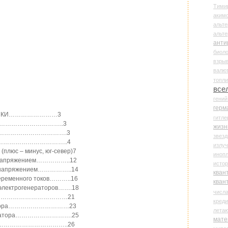
Тими
аки
альте
альт
анти
биоло
взры
валю
топл
все
гени
герм
АМИКИ……………………3
гитле
……………………………..3
жизн
………………………………….3
звез
……………………………………..4
излу
(плюс – минус, юг-север)7
иноп
ым напряжением……………..12
истор
ым напряжением……………..14
кван
 переменного токов………..16
кван
 электрогенераторов…….18
числ
…………………………………………21
креди
денсатора…………………………23
лета
нденсатора……………………….25
мате
ть……………………………………..26