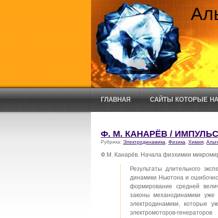
Ал
ГЛАВНАЯ
САЙТЫ КОТОРЫЕ НА
Ф. М. КАНАРЁВ / ИМПУЛ
Рубрика:
Электродинамика
,
Физика
,
Химия
,
Альт
Ф.М. Канарёв. Начала физхимии микром
Результаты длительного экс
динамики Ньютона и ошибочно
формирование средней вели
законы механодинамики уже 
электродинамики, которые у
электромоторов-генератор