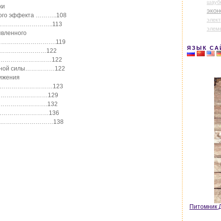
шауб
ки
экон
вого эффекта ………..108
элек
ний…………………………..113
элем
явленного
……………………………….119
ЯЗЫК СА
…………………………122
………………………………122
ударной силы……………122
вижения
………………………………123
рии…………………………129
ии………………………….132
………………………136
…………………………138
Питомник Д