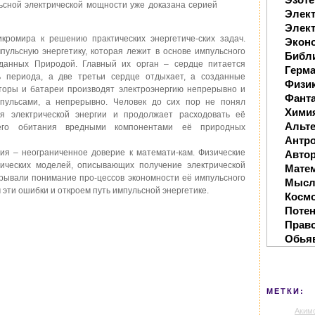
сной электрической мощности уже доказана серией
Элек
Элект
кромира к решению практических энергетиче-ских задач.
Экон
пульсную энергетику, которая лежит в основе импульсного
Библ
зданных Природой. Главный их орган – сердце питается
Герм
ь периода, а две третьи сердце отдыхает, а созданные
Физи
яторы и батареи производят электроэнергию непрерывно и
Фанта
пульсами, а непрерывно. Человек до сих пор не понял
Хими
ия электрической энергии и продолжает расходовать её
Альте
оего обитания вредными компонентами её природных
Антр
ия – неограниченное доверие к математи-кам. Физические
Автор
ических моделей, описывающих получение электрической
Мате
акрывали понимание про-цессов экономности её импульсного
Мысл
 эти ошибки и откроем путь импульсной энергетике.
Косм
Поте
Прав
Обья
МЕТКИ:
Аким