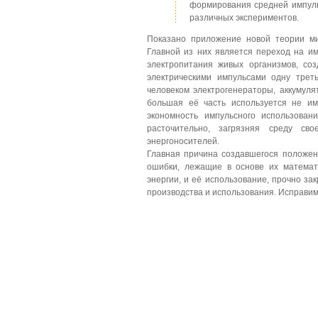
формирования средней импуль
различных экспериментов.
Показано приложение новой теории ми
Главной из них является переход на им
электропитания живых организмов, со
электрическими импульсами одну трет
человеком электрогенераторы, аккумул
большая её часть используется не им
экономность импульсного использован
расточительно, загрязняя среду св
энергоносителей.
Главная причина создавшегося положен
ошибки, лежащие в основе их математ
энергии, и её использование, прочно з
производства и использования. Исправим