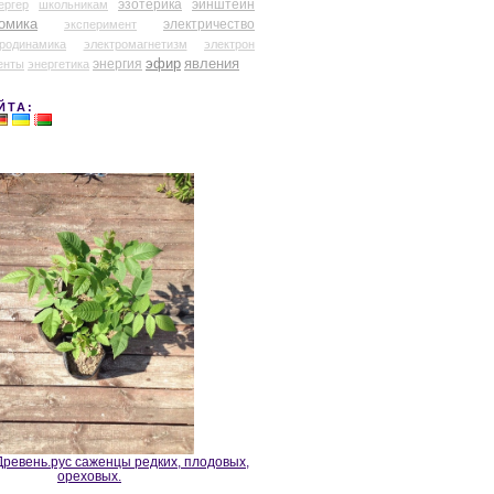
эзотерика
эйнштейн
ергер
школьникам
омика
электричество
эксперимент
тродинамика
электромагнетизм
электрон
эфир
энергия
явления
енты
энергетика
ЙТА:
ревень.рус саженцы редких, плодовых,
ореховых.