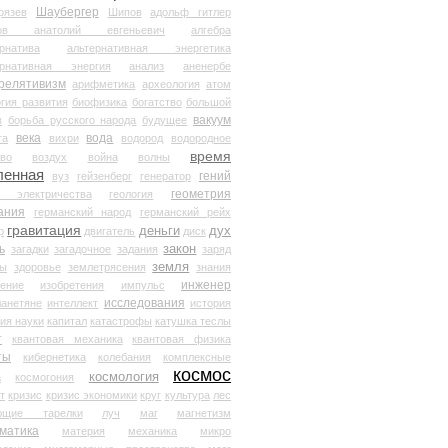
Шаубергер
рязев
Шипов
адольф гитлер
мов анатолий евгеньевич
алгебра
рнатива
альтернативная энергетика
ернативная энергия
анализ
аненербе
релятивизм
арифметика
археология
атом
гия развития
биофизика
богатство
большой
вакуум
в
борьба русского народа
будущее
века
вода
та
вихри
водород
водородное
время
иво
воздух
война
волны
ленная
гений
вуз
гейзенберг
генератор
геометрия
й электричества
геология
ания
германский народ
германский рейх
гравитация
деньги
дух
р
двигатель
диск
ь
закон
загадки
загадочное
задания
заряд
земля
ды
здоровье
землетрясения
знания
инженер
чение
изобретения
импульс
исследования
ланетяне
интеллект
история
ия науки
капитал
катастрофы
катушка теслы
т
квантовая механика
квантовая физика
ты
кибернетика
колебания
комплексные
космос
космология
а
космогония
т
кризис
кризис экономики
круг
культура
лес
ющие тарелки
луч
маг
магнетизм
матика
материя
механика
микро