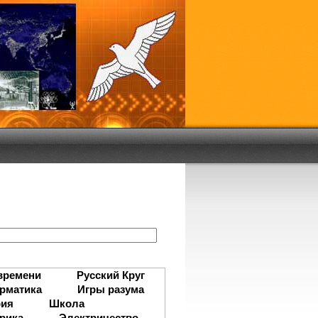
:
времени
Русский Круг
рматика
Игры разума
рия
Школа
рика
Электричество