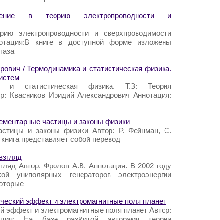
дение в теорию электропроводности и
рию электропроводности и сверхпроводимости
нотация:В книге в доступной форме изложены
газа
рович / Термодинамика и статистическая физика.
систем
ка и статистическая физика. Т.З: Теория
р: Квасников Иридий Александрович Аннотация:
Элементарные частицы и законы физики
астицы и законы физики Автор: Р. Фейнман, С.
 книга представляет собой перевод
взгляд
гляд Автор: Фролов А.В. Аннотация: В 2002 году
ой униполярных генераторов электроэнергии
которые
рический эффект и электромагнитные поля планет
й эффект и электромагнитные поля планет Автор:
ция: На базе раз&итой авторами теории