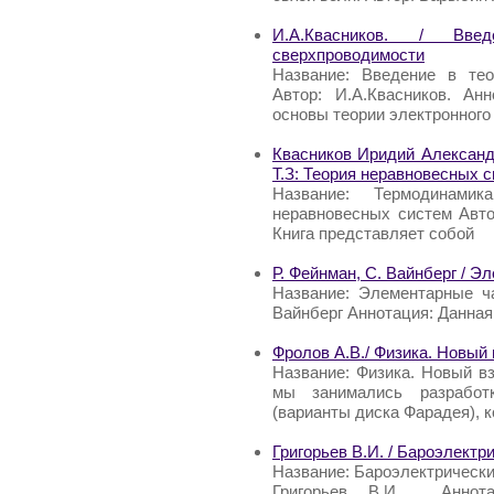
И.А.Квасников. / Вве
сверхпроводимости
Название: Введение в тео
Автор: И.А.Квасников. Ан
основы теории электронного 
Квасников Иридий Александ
Т.З: Теория неравновесных 
Название: Термодинами
неравновесных систем Авто
Книга представляет собой
Р. Фейнман, С. Вайнберг / 
Название: Элементарные ч
Вайнберг Аннотация: Данная
Фролов А.В./ Физика. Новый 
Название: Физика. Новый вз
мы занимались разработк
(варианты диска Фарадея), 
Григорьев В.И. / Бароэлект
Название: Бароэлектрически
Григорьев В.И. Аннота