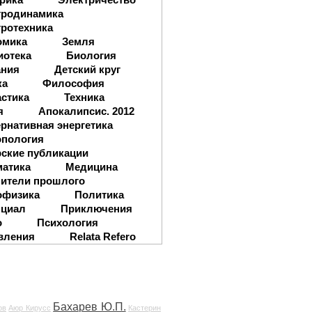
тродинамика
ротехника
омика
Земля
иотека
Биология
ания
Детский круг
ка
Философия
стика
Техника
я
Апокалипсис. 2012
рнативная энергетика
опология
ские публикации
матика
Медицина
ители прошлого
офизика
Политика
нциал
Приключения
о
Психология
вления
Relata Refero
Бахарев Ю.П.
ов
Аюр Кирусс
Кастерин