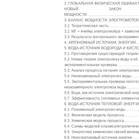
2. ГЛОБАЛЬНАЯ ФИЗИЧЕСКАЯ ОШИБКА
НОВЫЙ ЗАКОН ФОР
МОЩНОСТИ……………………………………
3. БАЛАНС МОЩНОСТИ ЭЛЕКТРОМОТОР
3.1. Теоретическая часть…………
3.2. МГ + ячейка электролизёра + л
3.3. Результаты контрольного эксп
4. АВТОНОМНЫЙ ИСТОЧНИК ЭНЕРГИ
5. ВОДА-ИСТОЧНИК ВОДОРОДА И КИ
5.1. Противоречия существующей теори
5.2. Новая теория электролиза воды и её
экспериментальная проверка……
5.3. Анализ процесса питания элект
5.4. Низкоамперный электролиз во
5.5. Экспериментальная проверка гипоте
низкоамперного электролиза вод
5.6. Вода, как источник электрическо
5.7. Эффективность топливных эле
6. ВОДА-ИСТОЧНИК ТЕПЛОВОЙ ЭНЕ
6.1. Плазменный электролиз вод
6.2. Физическая модель процесса
6.3. Химическая модель процесс
6.4. Схемы моделей плазмоэлетролит
6.5. Энергетика химических связей мо
6.6. Неисчерпаемый источник энер