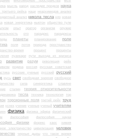
здание
многомерные пространства
мозг
наука
века
мысль
народ
наследие предков
 третьего рейха
наци
неархимедов анализ
никола тесла
андартный анализ
нло
новая
ка
новая энергетика
ньютон
общество туле
ьтизм
опыт
оратор
организм
оружие
ительность
ото
парадокс
парадоксы
планеты
поле
миды
планирование
тика
поля
поток
природа
пространство
транство-время
процент
проценты
логия
пуанкаре
пути выхода из кризиса
о
развитие
разум
революция
рейх
тивизм
родина
россия
русская советская
русский
астика
русские ученые
русский
д
свет
русь
свободная энергия
свободное
ричество
сила
синергетика
славяне
теория относительности
ание
сталин
тесла
одинамика
техника
технология
тор
труд
ион
торсионные поля
третий рейх
учителям
вия
успех
учение
ученые
ученый
физика
мен
физика эфира
физический
ум
философия
философия науки
ософия физики
форекс
хаос
химия
человек
дное электричество
цивилизация
вечество
черные дыры
что такое время