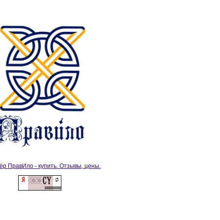
ёр ПравИло - купить. Отзывы, цены.