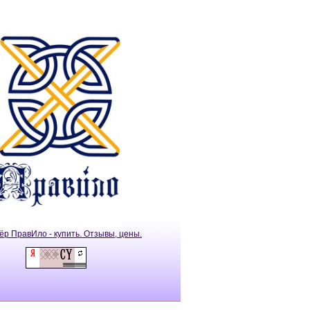
ёр ПравИло - купить. Отзывы, цены.