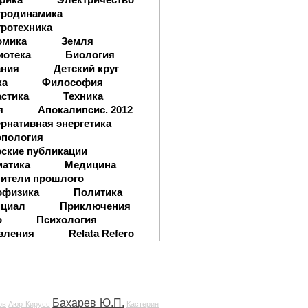
тродинамика
ротехника
омика
Земля
иотека
Биология
ания
Детский круг
ка
Философия
стика
Техника
я
Апокалипсис. 2012
рнативная энергетика
опология
ские публикации
матика
Медицина
ители прошлого
офизика
Политика
нциал
Приключения
о
Психология
вления
Relata Refero
Бахарев Ю.П.
ов
Аюр Кирусс
Кастерин