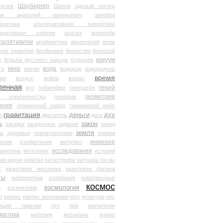
Шаубергер
рязев
Шипов
адольф гитлер
мов анатолий евгеньевич
алгебра
рнатива
альтернативная энергетика
ернативная энергия
анализ
аненербе
релятивизм
арифметика
археология
атом
гия развития
биофизика
богатство
большой
вакуум
в
борьба русского народа
будущее
века
вода
та
вихри
водород
водородное
время
иво
воздух
война
волны
ленная
гений
вуз
гейзенберг
генератор
геометрия
й электричества
геология
ания
германский народ
германский рейх
гравитация
деньги
дух
р
двигатель
диск
ь
закон
загадки
загадочное
задания
заряд
земля
ды
здоровье
землетрясения
знания
инженер
чение
изобретения
импульс
исследования
ланетяне
интеллект
история
ия науки
капитал
катастрофы
катушка теслы
т
квантовая механика
квантовая физика
ты
кибернетика
колебания
комплексные
космос
космология
а
космогония
т
кризис
кризис экономики
круг
культура
лес
ющие тарелки
луч
маг
магнетизм
матика
материя
механика
микро