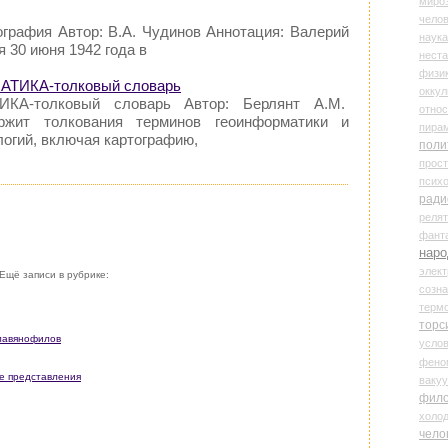
миро
чело
ография Автор: В.А. Чудинов Аннотация: Валерий
наука
 30 июня 1942 года в
нест
физи
АТИКА-толковый словарь
оккул
КА-толковый словарь Автор: Берлянт А.М.
относ
ржит толкования терминов геоинформатики и
пира
логий, включая картографию,
поли
прос
психо
ради
реля
фант
наро
элект
Ещё записи в рубрике:
созн
терм
торс
славянофилов
усло
фено
е представления
ваку
фил
холо
чело