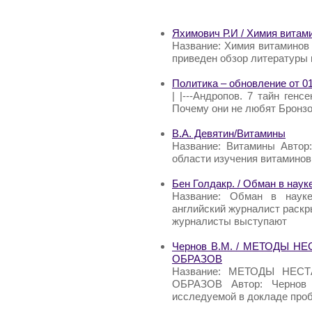
Яхимович Р.И / Химия витам
Название: Химия витаминов
приведен обзор литературы 
Политика – обновление от 01
| |---Андропов. 7 тайн генс
Почему они не любят Бронзо
В.А. Девятин/Витамины
Название: Витамины Автор:
области изучения витаминов
Бен Голдакр. / Обман в наук
Название: Обман в науке
английский журналист раскр
журналисты выступают
Чернов В.М. / МЕТОДЫ 
ОБРАЗОВ
Название: МЕТОДЫ НЕС
ОБРАЗОВ Автор: Чернов 
исследуемой в докладе проб