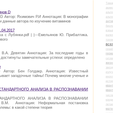
Тими
аки
инов D
альте
 D Автор: Яхимович Р.И Аннотация: В монографии
альт
и данные автора по изучению витаминов
анти
биоло
.04.2017
взры
ека с Лубянки.pdf | |---Емельянов Ю. Прибалтика.
валю
вого
топл
все
гени
 В.А. Девятин Аннотация: За последние годы в
герм
 достигнуты замечательные успехи: определено
гитле
жизн
е
звез
 Автор: Бен Голдакр. Аннотация: Известный
излу
ывает загадочные тайны! Почему многие ученые и
иноп
истор
кван
НЕСТАНДАРТНОГО АНАЛИЗА В РАСПОЗНАВАНИИ
кван
числ
ТАНДАРТНОГО АНАЛИЗА В РАСПОЗНАВАНИИ
креди
В.М. Аннотация: Неформальная постановка
лета
лемы: в какой степени теория
мате