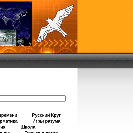
:
времени
Русский Круг
рматика
Игры разума
рия
Школа
рика
Электричество