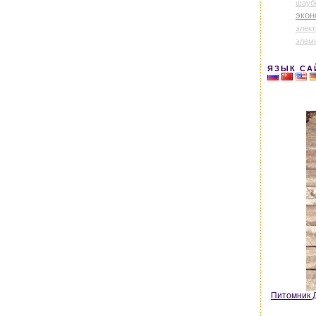
шауб
экон
элек
элем
ЯЗЫК СА
Питомник Д