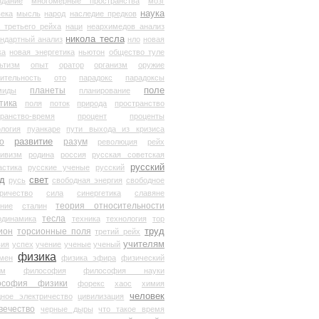
здание
многомерные пространства
мозг
наука
века
мысль
народ
наследие предков
 третьего рейха
наци
неархимедов анализ
никола тесла
андартный анализ
нло
новая
ка
новая энергетика
ньютон
общество туле
ьтизм
опыт
оратор
организм
оружие
ительность
ото
парадокс
парадоксы
планеты
поле
миды
планирование
тика
поля
поток
природа
пространство
транство-время
процент
проценты
логия
пуанкаре
пути выхода из кризиса
о
развитие
разум
революция
рейх
тивизм
родина
россия
русская советская
русский
астика
русские ученые
русский
д
свет
русь
свободная энергия
свободное
ричество
сила
синергетика
славяне
теория относительности
ание
сталин
тесла
одинамика
техника
технология
тор
труд
ион
торсионные поля
третий рейх
учителям
вия
успех
учение
ученые
ученый
физика
мен
физика эфира
физический
ум
философия
философия науки
ософия физики
форекс
хаос
химия
человек
дное электричество
цивилизация
вечество
черные дыры
что такое время