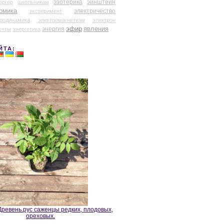
эзотерика
эйнштейн
ергер
школьникам
омика
электричество
эксперимент
тродинамика
электромагнетизм
электрон
эфир
энергия
явления
енты
энергетика
ЙТА:
ревень.рус саженцы редких, плодовых,
ореховых.