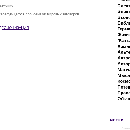
Элек
вижение.
Элект
нтересующегося проблемами мировых заговоров.
Экон
Библ
 / ДЕСИОНИЗАЦИЯ
Герм
Физи
Фанта
Хими
Альте
Антр
Автор
Мате
Мысл
Косм
Поте
Прав
Обья
МЕТКИ:
Аким