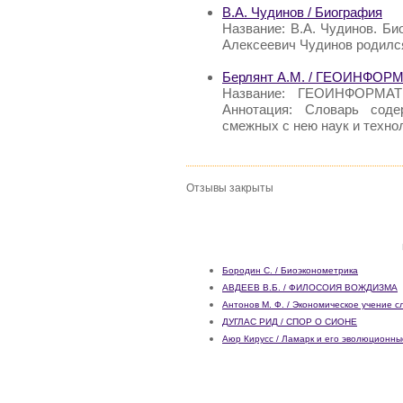
В.А. Чудинов / Биография
Название: В.А. Чудинов. Би
Алексеевич Чудинов родился
Берлянт А.М. / ГЕОИНФОРМ
Название: ГЕОИНФОРМАТИ
Аннотация: Словарь соде
смежных с нею наук и техно
Отзывы закрыты
Бородин С. / Биоэконометрика
АВДЕЕВ В.Б. / ФИЛОСОИЯ ВОЖДИЗМА
Антонов М. Ф. / Экономическое учение 
ДУГЛАС РИД / СПОР О СИОНЕ
Аюр Кирусс / Ламарк и его эволюционны