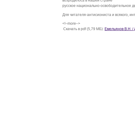
возродилось в нашей стране
русское национально-освободительное д
Для читателя-антисиониста и всякого, и
<!–more–>
Скачать в pdf (5,79 МБ):
Емельянов В.Н.