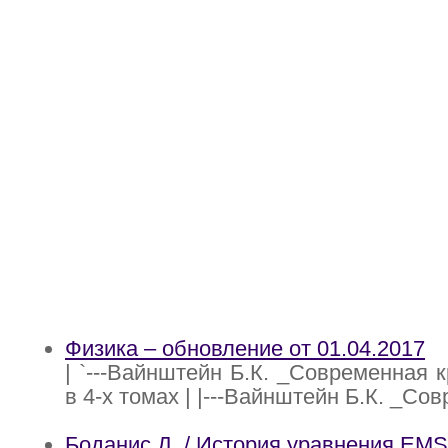
Физика – обновление от 01.04.2017
| `---Вайнштейн Б.К. _Современная 
в 4-х томах | |---Вайнштейн Б.К. _Со
Боданис Д. / История уравнения EMS