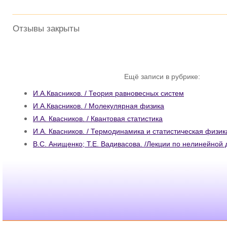
Отзывы закрыты
Ещё записи в рубрике:
И.А.Квасников. / Теория равновесных систем
И.А.Квасников. / Молекулярная физика
И.А. Квасников. / Квантовая статистика
И.А. Квасников. / Термодинамика и статистическая физик
В.С. Анищенко; Т.Е. Вадивасова. /Лекции по нелинейной