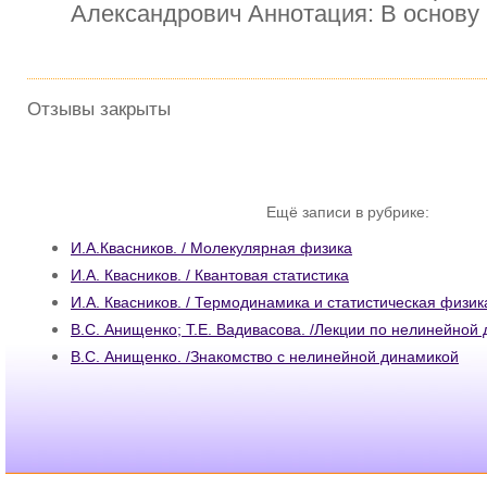
Александрович Аннотация: В основу
Отзывы закрыты
Ещё записи в рубрике:
И.А.Квасников. / Молекулярная физика
И.А. Квасников. / Квантовая статистика
И.А. Квасников. / Термодинамика и статистическая физик
В.С. Анищенко; Т.Е. Вадивасова. /Лекции по нелинейной
В.С. Анищенко. /Знакомство с нелинейной динамикой