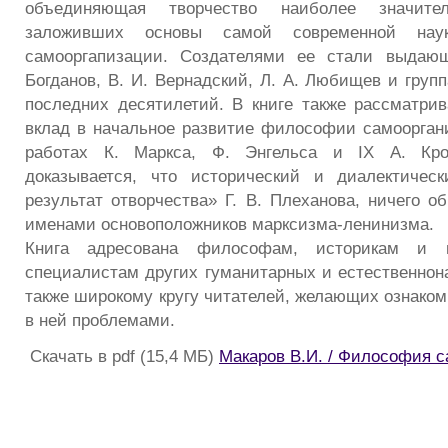
объединяющая творчество наиболее значите
заложивших основы самой современной н
самооргапизации. Создателями ее стали выдаю
Богданов, В. И. Вернадский, Л. А. Любищев и груп
последних десятилетий. В книге также рассматри
вклад в начальное развитие философии самоорган
работах К. Маркса, Ф. Энгельса и IX А. Кро
доказывается, что исторический и диалектиче
результат отворчества» Г. В. Плеханова, ничего 
именами основоположников марксизма-ленинизма.
Книга адресована философам, историкам и м
специалистам других гуманитарных и естественнон
также широкому кругу читателей, желающих ознаком
в ней проблемами.
Скачать в pdf (15,4 МБ)
Макаров В.И. / Философия 