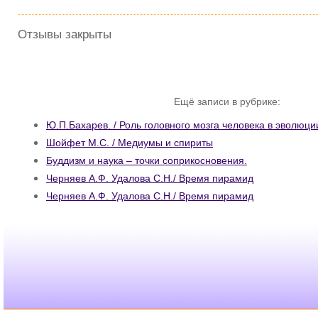
Отзывы закрыты
Ещё записи в рубрике:
Ю.П.Бахарев. / Роль головного мозга человека в эволюци
Шойфет М.С. / Медиумы и спириты
Буддизм и наука – точки соприкосновения.
Черняев А.Ф. Удалова С.Н./ Время пирамид
Черняев А.Ф. Удалова С.Н./ Время пирамид