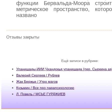
функции Бервальда-Моора строи
метрическое пространство, кото
названо
Отзывы закрыты
Ещё записи в рубрике:
Упанишады-ИИИ Чхандокья упанишада (пер. Сыркина ая
Валерий Сергеев / Рублев
Жак Бержье / Утро магов
Кузьмин / Все про парапсихологию
Л. Повель / МСЬЕ ГУРДЖИЕВ