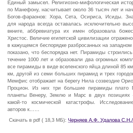
Единый замысел. Религиозно-мифологическая истор
по Манефону, насчитывает около 36 тысяч лет и на
Богов-фараонов: Хора, Сета, Осириса, Исиды. Зн
для народа всегда оставалась исключительно высок
вкниге, аббревиатура их имен образовала боже
Христос. Величие египетской цивилизации отражено
в кажущемся беспорядке разбросанных на западном 
показано, что беспорядка нет. Пирамиды строились
течение 1000 лет и образовали два огромных компл
все пирамиды в виде вселенского яйца длиной 85 к
км, другой из семи больших пирамид и трех городо
Мемфис отображает на берегу Нила созвездие Орио
Процион. Из них три большие пирамиды плато 
планеты Венеру, Землю и Марс в двух позициях 
какой-то космической катастрофы. Исследован
авторов к……
Скачать в pdf ( 18,3 МБ):
Черняев А.Ф. Удалова С.Н.