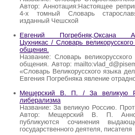
Автор: Аннотация:Настоящее репри
4-х томный Словарь старославя
изданный Чешской
Евгений Погребняк,Оксана Ав
Цухникас / Словарь великорусского
общения.
Название: Словарь великорусского
общения. Автор: mailto:vlad_d@pise
«Словарь Великорусского языка де
Евгения Погребняка явление отрадно
Мещерский В. П. / За великую 
либерализма
Название: За великую Россию. Про
Автор: Мещерский В. П. Анно
публикуются сочинения выдающе
государственного деятеля, писателя