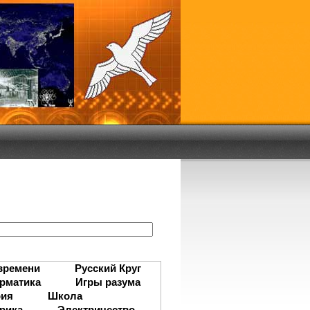
:
времени
Русский Круг
рматика
Игры разума
рия
Школа
рика
Электричество