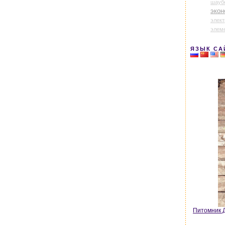
шауб
экон
элек
элем
ЯЗЫК СА
Питомник Д