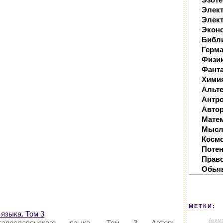
Элек
Элект
Экон
Библ
Герм
Физи
Фанта
Хими
Альте
Антр
Автор
Мате
Мысл
Косм
Поте
Прав
Обья
МЕТКИ:
языка. Том 3
Аким
тарославянского языка. Том 3 Автор: