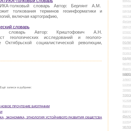
АТИКА-толковый словарь
миро
КА-толковый словарь Автор: Берлянт А.М.
чело
ржит толкования терминов геоинформатики и
наука
логий, включая картографию,
нест
физи
ческий словарь
оккул
кий словарь Автор: Криштофович А.Н.
относ
ст геологических исследований и геолого-
пира
 Октябрьской социалистической революции,
поли
прос
психо
ради
реля
фант
наро
элект
созн
Ещё записи в рубрике:
терм
торс
усло
фено
В. НОВОЕ ПРОЧТЕНИЕ БИОГРАФИИ
ваку
СИ
фил
ТИКА, ЭКОНОМИКА, ЭТНОЛОГИЯ УСТОЙЧИВОГО РАЗВИТИЯ ОБЩЕТСВА
холо
чело