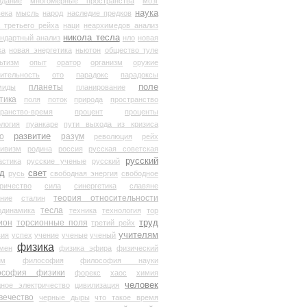
здание
многомерные пространства
мозг
наука
века
мысль
народ
наследие предков
 третьего рейха
наци
неархимедов анализ
никола тесла
андартный анализ
нло
новая
ка
новая энергетика
ньютон
общество туле
ьтизм
опыт
оратор
организм
оружие
ительность
ото
парадокс
парадоксы
планеты
поле
миды
планирование
тика
поля
поток
природа
пространство
транство-время
процент
проценты
логия
пуанкаре
пути выхода из кризиса
о
развитие
разум
революция
рейх
тивизм
родина
россия
русская советская
русский
астика
русские ученые
русский
д
свет
русь
свободная энергия
свободное
ричество
сила
синергетика
славяне
теория относительности
ание
сталин
тесла
одинамика
техника
технология
тор
труд
ион
торсионные поля
третий рейх
учителям
вия
успех
учение
ученые
ученый
физика
мен
физика эфира
физический
ум
философия
философия науки
ософия физики
форекс
хаос
химия
человек
дное электричество
цивилизация
вечество
черные дыры
что такое время