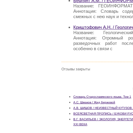
Берлянт А.М. / ГЕОИНФОРМ
Название: ГЕОИНФОРМАТИ
Аннотация: Словарь соде
смежных с нею наук и техно
Криштофович А.Н. / Геологи
Название: Геологичес
Аннотация: Огромный ро
разведочных работ после
особенно в связи с
Отзывы закрыты
Словарь Старославянского языка. Том 1
А.С. Шмаков / Жид биржевой
А.В. ШИШОВ / НЕИЗВЕСТНЫЙ КУТУЗО
ВСЕЯСВЕТНАЯ ПРОПИСЬ / БУКОВИ РУ
В.Г. ВАСИЛЬЕВ / ЭКОЛОГИЯ, ЭНЕРГЕ
XXI ВЕКА