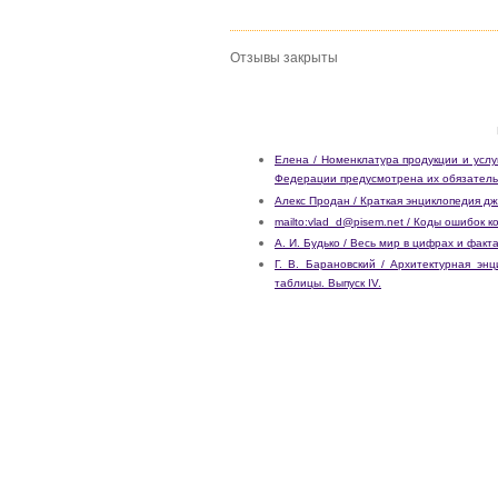
Отзывы закрыты
Елена / Номенклатура продукции и услу
Федерации предусмотрена их обязатель
Алекс Продан / Краткая энциклопедия дж
mailto:vlad_d@pisem.net / Коды ошибок 
А. И. Будько / Весь мир в цифрах и факт
Г. В. Барановский / Архитектурная эн
таблицы. Выпуск IV.