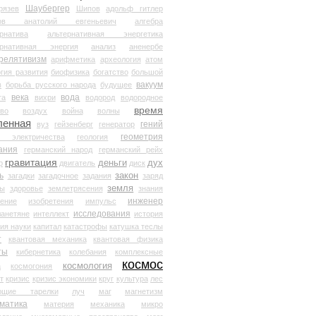
Шаубергер
рязев
Шипов
адольф гитлер
мов анатолий евгеньевич
алгебра
рнатива
альтернативная энергетика
ернативная энергия
анализ
аненербе
релятивизм
арифметика
археология
атом
гия развития
биофизика
богатство
большой
вакуум
в
борьба русского народа
будущее
века
вода
та
вихри
водород
водородное
время
иво
воздух
война
волны
ленная
гений
вуз
гейзенберг
генератор
геометрия
й электричества
геология
ания
германский народ
германский рейх
гравитация
деньги
дух
р
двигатель
диск
ь
закон
загадки
загадочное
задания
заряд
земля
ды
здоровье
землетрясения
знания
инженер
чение
изобретения
импульс
исследования
ланетяне
интеллект
история
ия науки
капитал
катастрофы
катушка теслы
т
квантовая механика
квантовая физика
ты
кибернетика
колебания
комплексные
космос
космология
а
космогония
т
кризис
кризис экономики
круг
культура
лес
ющие тарелки
луч
маг
магнетизм
матика
материя
механика
микро