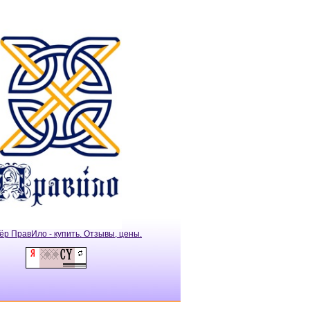
ёр ПравИло - купить. Отзывы, цены.