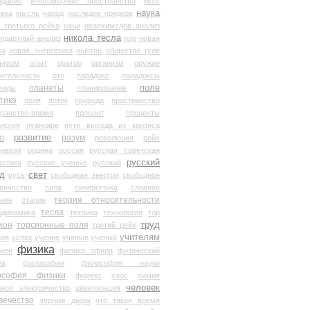
здание
многомерные пространства
мозг
наука
века
мысль
народ
наследие предков
 третьего рейха
наци
неархимедов анализ
никола тесла
андартный анализ
нло
новая
ка
новая энергетика
ньютон
общество туле
ьтизм
опыт
оратор
организм
оружие
ительность
ото
парадокс
парадоксы
планеты
поле
миды
планирование
тика
поля
поток
природа
пространство
транство-время
процент
проценты
логия
пуанкаре
пути выхода из кризиса
о
развитие
разум
революция
рейх
тивизм
родина
россия
русская советская
русский
астика
русские ученые
русский
д
свет
русь
свободная энергия
свободное
ричество
сила
синергетика
славяне
теория относительности
ание
сталин
тесла
одинамика
техника
технология
тор
труд
ион
торсионные поля
третий рейх
учителям
вия
успех
учение
ученые
ученый
физика
мен
физика эфира
физический
ум
философия
философия науки
ософия физики
форекс
хаос
химия
человек
дное электричество
цивилизация
вечество
черные дыры
что такое время