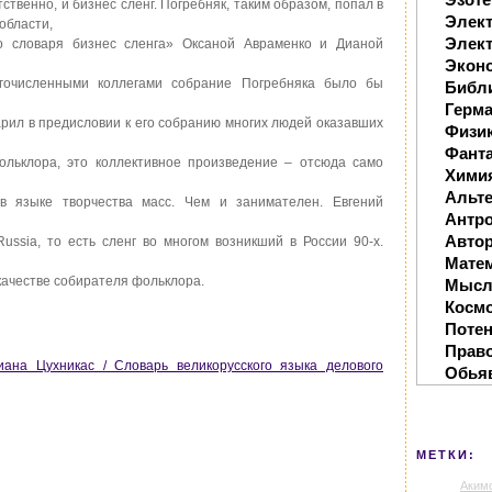
ственно, и бизнес сленг. Погребняк, таким образом, попал в
Элек
области,
Элект
о словаря бизнес сленга» Оксаной Авраменко и Дианой
Экон
огочисленными коллегами собрание Погребняка было бы
Библ
Герм
арил в предисловии к его собранию многих людей оказавших
Физи
Фанта
ольклора, это коллективное произведение – отсюда само
Хими
Альте
в языке творчества масс. Чем и занимателен. Евгений
Антр
Автор
ussia, то есть сленг во многом возникший в России 90-х.
Мате
 качестве собирателя фольклора.
Мысл
Косм
Поте
Прав
иана Цухникас / Словарь великорусского языка делового
Обья
МЕТКИ:
Аким