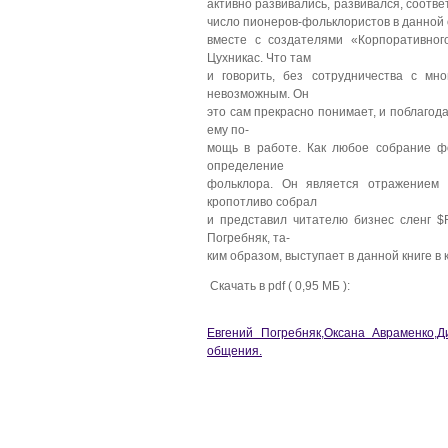
активно развивались, развивался, соответ
число пионеров-фольклористов в данной 
вместе с создателями «Корпоративног
Цухникас. Что там
и говорить, без сотрудничества с мн
невозможным. Он
это сам прекрасно понимает, и поблагод
ему по-
мощь в работе. Как любое собрание ф
определение
фольклора. Он является отражением 
кропотливо собрал
и представил читателю бизнес сленг $R
Погребняк, та-
ким образом, выступает в данной книге в
Скачать в pdf ( 0,95 МБ ):
Евгений Погребняк,Оксана Авраменко,Д
общения.