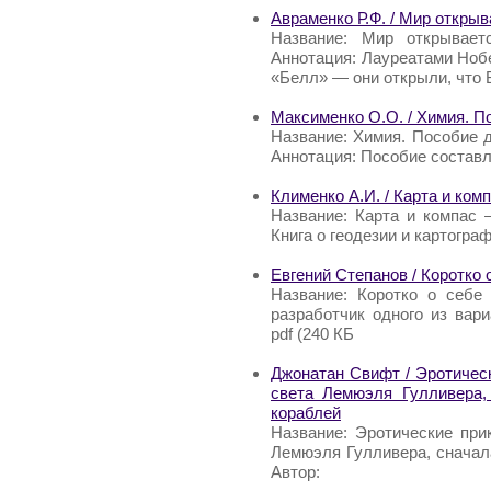
Авраменко Р.Ф. / Мир откры
Название: Мир открывает
Аннотация: Лауреатами Ноб
«Белл» — они открыли, что
Максименко О.О. / Химия. П
Название: Химия. Пособие 
Аннотация: Пособие составл
Клименко А.И. / Карта и ком
Название: Карта и компас 
Книга о геодезии и картограф
Евгений Степанов / Коротко 
Название: Коротко о себе
разработчик одного из ва
pdf (240 КБ
Джонатан Свифт / Эротичес
света Лемюэля Гулливера, 
кораблей
Название: Эротические при
Лемюэля Гулливера, сначала
Автор: