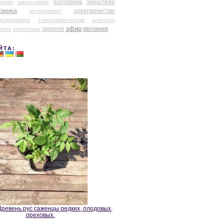
эзотерика
эйнштейн
ергер
школьникам
омика
электричество
эксперимент
тродинамика
электромагнетизм
электрон
эфир
энергия
явления
енты
энергетика
ЙТА:
ревень.рус саженцы редких, плодовых,
ореховых.