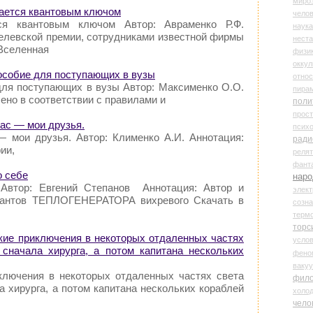
миро
вается квантовым ключом
чело
ся квантовым ключом Автор: Авраменко Р.Ф.
наука
елевской премии, сотрудниками известной фирмы
нест
 Вселенная
физи
оккул
особие для поступающих в вузы
относ
для поступающих в вузы Автор: Максименко О.О.
пира
ено в соответствии с правилами и
поли
прос
пас — мои друзья.
психо
— мои друзья. Автор: Клименко А.И. Аннотация:
ради
ии,
реля
фант
о себе
наро
 Автор: Евгений Степанов Аннотация: Автор и
элект
риантов ТЕПЛОГЕНЕРАТОРА вихревого Скачать в
созн
терм
торс
кие приключения в некоторых отдаленных частях
усло
сначала хирурга, а потом капитана нескольких
фено
ваку
ключения в некоторых отдаленных частях света
фил
 хирурга, а потом капитана нескольких кораблей
холо
чело