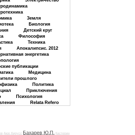
тродинамика
ротехника
омика
Земля
иотека
Биология
ания
Детский круг
ка
Философия
стика
Техника
я
Апокалипсис. 2012
рнативная энергетика
опология
ские публикации
матика
Медицина
ители прошлого
офизика
Политика
нциал
Приключения
о
Психология
вления
Relata Refero
Бахарев Ю.П.
ов
Аюр Кирусс
Кастерин