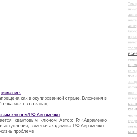
Тими
аки
альте
альт
анти
биоло
взры
валю
топл
все
гени
герм
гитле
жизн
звез
излу
движение.
иноп
апрещена как в окупированной стране. Вложения в
истор
течка мозгов на запад
кван
кван
овым ключом/Р.Ф.Авраменко
числ
ается квантовым ключом Автор: Р.Ф.Авраменко
креди
выступления, заметки академика Р.Ф.Авраменко -
лета
 жизнь проблеме
мате