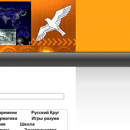
:
времени
Русский Круг
рматика
Игры разума
рия
Школа
рика
Электричество