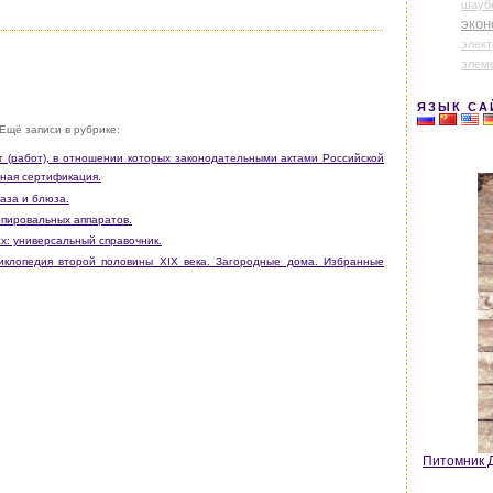
шауб
экон
элек
элем
ЯЗЫК СА
Ещё записи в рубрике:
г (работ), в отношении которых законодательными актами Российской
ная сертификация.
аза и блюза.
копировальных аппаратов.
ах: универсальный справочник.
циклопедия второй половины XIX века. Загородные дома. Избранные
Питомник Д