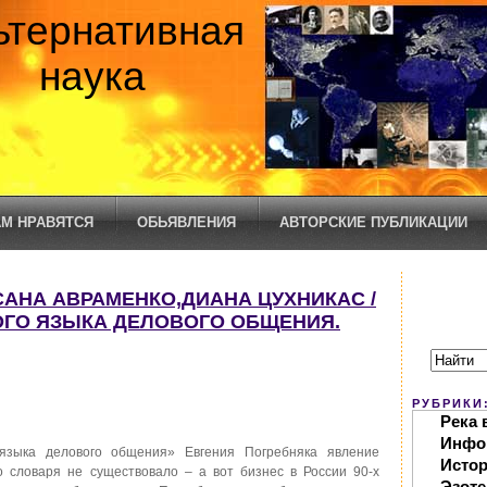
ьтернативная
наука
М НРАВЯТСЯ
ОБЬЯВЛЕНИЯ
АВТОРСКИЕ ПУБЛИКАЦИИ
САНА АВРАМЕНКО,ДИАНА ЦУХНИКАС /
ГО ЯЗЫКА ДЕЛОВОГО ОБЩЕНИЯ.
РУБРИКИ
Река 
Инфо
языка делового общения» Евгения Погребняка явление
Исто
о словаря не существовало – а вот бизнес в России 90-х
Эзоте