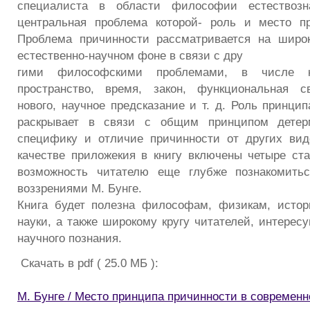
специалиста в области философии естествозн
центральная проблема которой- роль и место пр
Проблема причинности рассматривается на шир
естественно-научном фоне в связи с дру­
гими философскими проблемами, в числе ко
пространство, время, закон, функциональная св
нового, научное предсказание и т. д. Роль принци
раскрывает в связи с общим принципом детерм
специфику и отличие причинности от других вид
качестве приложекия в книгу включены четыре ст
возможность читателю еще глубже познакомить
воззрениями М. Бунге.
Книга будет полезна философам, физикам, истор
науки, а также широкому кругу читателей, интере
научного познания.
Скачать в pdf ( 25.0 МБ ):
М. Бунге / Место принципа причинности в современн