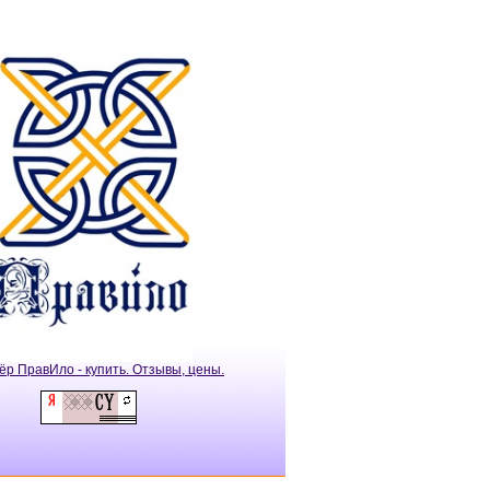
ёр ПравИло - купить. Отзывы, цены.