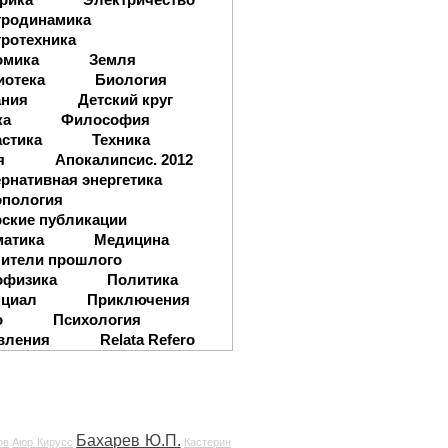
тродинамика
ротехника
омика
Земля
иотека
Биология
ания
Детский круг
ка
Философия
стика
Техника
я
Апокалипсис. 2012
рнативная энергетика
опология
ские публикации
матика
Медицина
ители прошлого
офизика
Политика
нциал
Приключения
о
Психология
вления
Relata Refero
Бахарев Ю.П.
ов
Аюр Кирусс
Кастерин