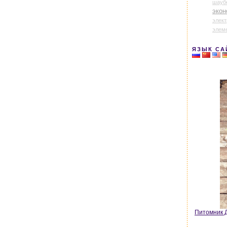
шауб
экон
элек
элем
ЯЗЫК СА
Питомник Д