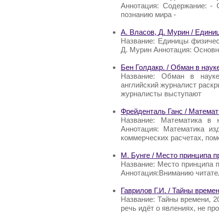
Аннотация: Содержание: - 
познанию мира -
А. Власов, Д. Мурин / Едини
Название: Единицы физическ
Д. Мурин Аннотация: Основ
Бен Голдакр. / Обман в наук
Название: Обман в науке
английский журналист раскр
журналисты выступают
Фрейденталь Ганс / Математи
Название: Математика в 
Аннотация: Математика и
коммерческих расчетах, пом
М. Бунге / Место принципа 
Название: Место принципа п
Аннотация:Вниманию читател
Гаврилов Г.И. / Тайны времен
Название: Тайны времени, 20
речь идёт о явлениях, не пр