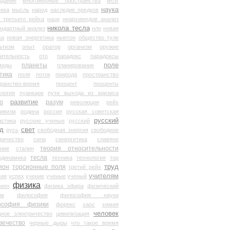
здание
многомерные пространства
мозг
наука
века
мысль
народ
наследие предков
 третьего рейха
наци
неархимедов анализ
никола тесла
андартный анализ
нло
новая
ка
новая энергетика
ньютон
общество туле
ьтизм
опыт
оратор
организм
оружие
ительность
ото
парадокс
парадоксы
планеты
поле
миды
планирование
тика
поля
поток
природа
пространство
транство-время
процент
проценты
логия
пуанкаре
пути выхода из кризиса
о
развитие
разум
революция
рейх
тивизм
родина
россия
русская советская
русский
астика
русские ученые
русский
д
свет
русь
свободная энергия
свободное
ричество
сила
синергетика
славяне
теория относительности
ание
сталин
тесла
одинамика
техника
технология
тор
труд
ион
торсионные поля
третий рейх
учителям
вия
успех
учение
ученые
ученый
физика
мен
физика эфира
физический
ум
философия
философия науки
ософия физики
форекс
хаос
химия
человек
дное электричество
цивилизация
вечество
черные дыры
что такое время