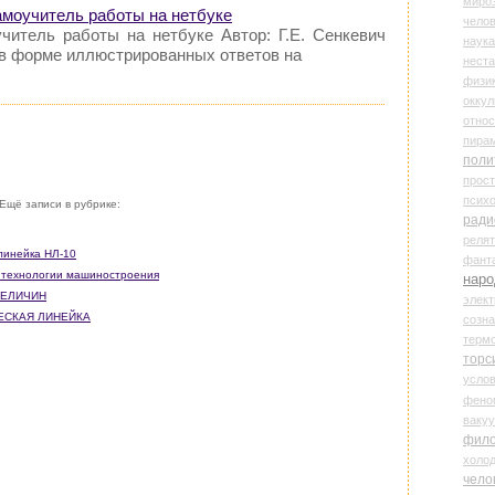
миро
самоучитель работы на нетбуке
чело
читель работы на нетбуке Автор: Г.Е. Сенкевич
наука
 в форме иллюстрированных ответов на
нест
физи
оккул
относ
пира
поли
прос
психо
Ещё записи в рубрике:
ради
реля
линейка НЛ-10
фант
о технологии машиностроения
наро
ВЕЛИЧИН
элект
ЧЕСКАЯ ЛИНЕЙКА
созн
терм
торс
усло
фено
ваку
фил
холо
чело