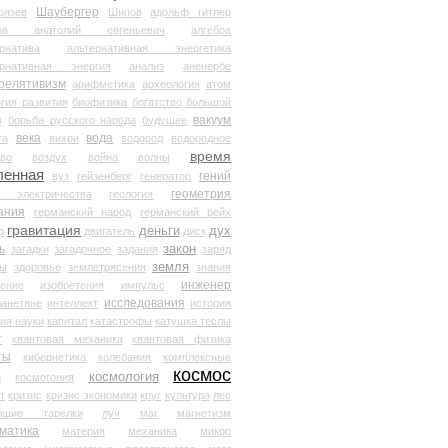
Шаубергер
рязев
Шипов
адольф гитлер
мов анатолий евгеньевич
алгебра
рнатива
альтернативная энергетика
ернативная энергия
анализ
аненербе
релятивизм
арифметика
археология
атом
гия развития
биофизика
богатство
большой
вакуум
в
борьба русского народа
будущее
века
вода
та
вихри
водород
водородное
время
иво
воздух
война
волны
ленная
гений
вуз
гейзенберг
генератор
геометрия
й электричества
геология
ания
германский народ
германский рейх
гравитация
деньги
дух
р
двигатель
диск
ь
закон
загадки
загадочное
задания
заряд
земля
ды
здоровье
землетрясения
знания
инженер
чение
изобретения
импульс
исследования
ланетяне
интеллект
история
ия науки
капитал
катастрофы
катушка теслы
т
квантовая механика
квантовая физика
ты
кибернетика
колебания
комплексные
космос
космология
а
космогония
т
кризис
кризис экономики
круг
культура
лес
ющие тарелки
луч
маг
магнетизм
матика
материя
механика
микро