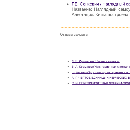
Г.Е. Сенкевич / Наглядный 
Название: Наглядный самоу
Аннотация: Книга построена
Отзывы закрыты
Л. З. Румшиский/Счетная линейка
В. А. Кормашов/Навигационная счетная 
Горбасевич/Курсовое проектирование п
А. Г. ЧЕРТОВ/ЕДИНИЦЫ ФИЗИЧЕСКИХ 
С. И. БЕРЕЗИН/СЧЕТНАЯ ЛОГАРИФМИ