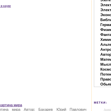
Элек
 в науке
Элект
Экон
Библ
Герм
Физи
Фанта
Хими
Альте
Антр
Автор
Мате
Мысл
Косм
Поте
Прав
Обья
МЕТКИ:
картина мира
артина мира Автор: Бахарев Юрий Павлович
Аким