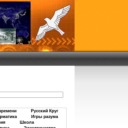
:
времени
Русский Круг
рматика
Игры разума
рия
Школа
рика
Электричество