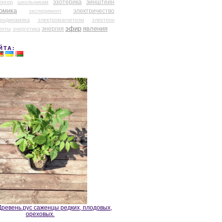
эзотерика
эйнштейн
ергер
школьникам
омика
электричество
эксперимент
тродинамика
электромагнетизм
электрон
эфир
энергия
явления
енты
энергетика
ЙТА:
ревень.рус саженцы редких, плодовых,
ореховых.