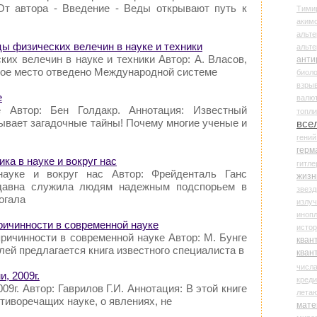
От автора - Введение - Веды открывают путь к
Тими
аки
альте
цы физических велечин в науке и техники
альт
их велечин в науке и техники Автор: А. Власов,
анти
ное место отведено Международной системе
биоло
взры
е
валю
 Автор: Бен Голдакр. Аннотация: Известный
топл
ывает загадочные тайны! Почему многие ученые и
все
гени
герм
ка в науке и вокруг нас
гитле
науке и вокруг нас Автор: Фрейденталь Ганс
жизн
здавна служила людям надежным подспорьем в
звез
огала
излу
иноп
причинности в современной науке
истор
ричинности в современной науке Автор: М. Бунге
кван
ей предлагается книга известного специалиста в
кван
числ
и, 2009г.
креди
09г. Автор: Гаврилов Г.И. Аннотация: В этой книге
лета
отиворечащих науке, о явлениях, не
мате