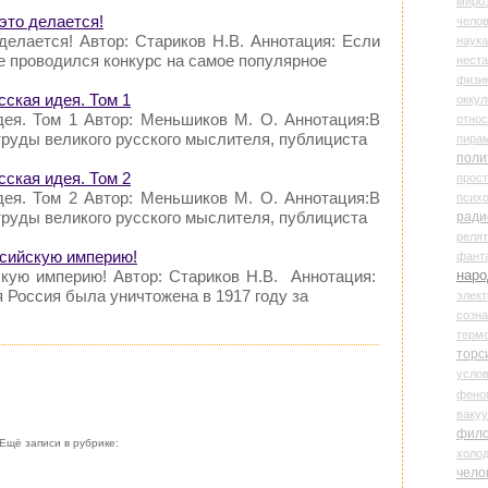
миро
 это делается!
чело
 делается! Автор: Стариков Н.В. Аннотация: Если
наука
е проводился конкурс на самое популярное
нест
физи
сская идея. Том 1
оккул
дея. Том 1 Автор: Меньшиков М. О. Аннотация:В
относ
труды великого русского мыслителя, публициста
пира
поли
сская идея. Том 2
прос
дея. Том 2 Автор: Меньшиков М. О. Аннотация:В
психо
труды великого русского мыслителя, публициста
ради
реля
ссийскую империю!
фант
наро
скую империю! Автор: Стариков Н.В. Аннотация:
я Россия была уничтожена в 1917 году за
элект
созн
терм
торс
усло
фено
ваку
фил
Ещё записи в рубрике:
холо
чело