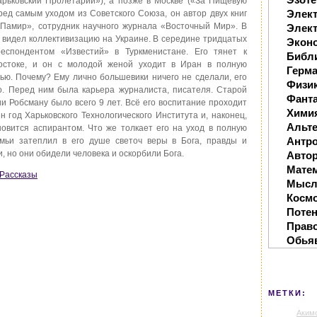
арьковский Пролетарий»), а позже в Москве («За Пищевую
Элек
ред самым уходом из Советского Союза, он автор двух книг
 Памир», сотрудник научного журнала «Восточный Мир». В
Элект
н видел коллективизацию на Украине. В середине тридцатых
Экон
еспондентом «Известий» в Туркменистане. Его тянет к
Библ
остоке, и он с молодой женой уходит в Иран в полную
Герм
нью. Почему? Ему лично большевики ничего не сделали, его
Физи
о. Перед ним была карьера журналиста, писателя. Старой
Фанта
и Робсману было всего 9 лет. Всё его воспитание проходит
Хими
н год Харьковского Технологического Института и, наконец,
Альте
новится аспирантом. Что же толкает его на уход в полную
Антр
емьи затеплил в его душе светоч веры в Бога, правды и
, но они обидели человека и оскорбили Бога.
Автор
Мате
 Рассказы
Мысл
Косм
Поте
Прав
Обья
МЕТКИ:
Аким