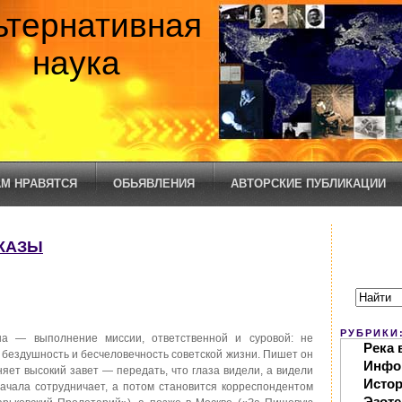
ьтернативная
наука
М НРАВЯТСЯ
ОБЬЯВЛЕНИЯ
АВТОРСКИЕ ПУБЛИКАЦИИ
СКАЗЫ
РУБРИКИ
на — выполнение миссии, ответственной и суровой: не
Река 
, бездушность и бесчеловечность советской жизни. Пишет он
Инфо
яет высокий завет — передать, что глаза видели, а видели
Исто
сначала сотрудничает, а потом становится корреспондентом
Эзоте