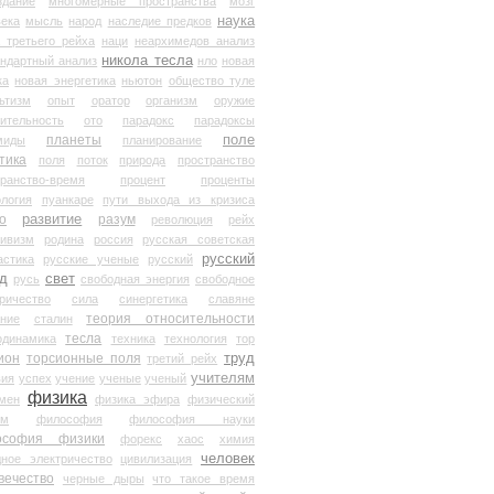
здание
многомерные пространства
мозг
наука
века
мысль
народ
наследие предков
 третьего рейха
наци
неархимедов анализ
никола тесла
андартный анализ
нло
новая
ка
новая энергетика
ньютон
общество туле
ьтизм
опыт
оратор
организм
оружие
ительность
ото
парадокс
парадоксы
планеты
поле
миды
планирование
тика
поля
поток
природа
пространство
транство-время
процент
проценты
логия
пуанкаре
пути выхода из кризиса
о
развитие
разум
революция
рейх
тивизм
родина
россия
русская советская
русский
астика
русские ученые
русский
д
свет
русь
свободная энергия
свободное
ричество
сила
синергетика
славяне
теория относительности
ание
сталин
тесла
одинамика
техника
технология
тор
труд
ион
торсионные поля
третий рейх
учителям
вия
успех
учение
ученые
ученый
физика
мен
физика эфира
физический
ум
философия
философия науки
ософия физики
форекс
хаос
химия
человек
дное электричество
цивилизация
вечество
черные дыры
что такое время