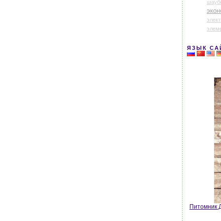
шауб
экон
элек
элем
ЯЗЫК СА
Питомник Д