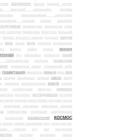
Шаубергер
рязев
Шипов
адольф гитлер
мов анатолий евгеньевич
алгебра
рнатива
альтернативная энергетика
ернативная энергия
анализ
аненербе
релятивизм
арифметика
археология
атом
гия развития
биофизика
богатство
большой
вакуум
в
борьба русского народа
будущее
века
вода
та
вихри
водород
водородное
время
иво
воздух
война
волны
ленная
гений
вуз
гейзенберг
генератор
геометрия
й электричества
геология
ания
германский народ
германский рейх
гравитация
деньги
дух
р
двигатель
диск
ь
закон
загадки
загадочное
задания
заряд
земля
ды
здоровье
землетрясения
знания
инженер
чение
изобретения
импульс
исследования
ланетяне
интеллект
история
ия науки
капитал
катастрофы
катушка теслы
т
квантовая механика
квантовая физика
ты
кибернетика
колебания
комплексные
космос
космология
а
космогония
т
кризис
кризис экономики
круг
культура
лес
ющие тарелки
луч
маг
магнетизм
матика
материя
механика
микро