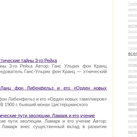
Тими
аки
альте
альт
анти
биоло
взры
валю
топл
все
гени
тические тайны 3-го Рейха
герм
йны 3-го Рейха Автор: Ганс Ульрих фон Кранц
гитле
ледователь Ганс-Ульрих фон Кранц — этнический
жизн
звез
излу
 Ланц фон Либенфельз и его «Орден новых
иноп
истор
 фон Либенфельз и его «Орден новых тамплиеров»
кван
 В 1900 г. бывший монах Цистерцианского
кван
ические пути эволюции. Ламарк и его учение
числ
кие пути эволюции. Ламарк и его учение Автор:
креди
 Ламарк внес существенный вклад в развитие
лета
мате