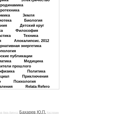
тродинамика
ротехника
омика
Земля
иотека
Биология
ания
Детский круг
ка
Философия
стика
Техника
я
Апокалипсис. 2012
рнативная энергетика
опология
ские публикации
матика
Медицина
ители прошлого
офизика
Политика
нциал
Приключения
о
Психология
вления
Relata Refero
Бахарев Ю.П.
ов
Аюр Кирусс
Кастерин