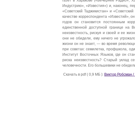
газет в Харькове («Вечернее Радио», Х
Индустрию», «Известия») и, наконец, пе
«Советский Таджикистан» и «Советский
качестве корреспондента «Известий», о
годов он становится постоянным корр
единственной доступной границе на В
неизвестность, рискуя и своей и ее жиз
они не обидели, ему ничего не угрожал
жизни он не знает, — во время революци
при советах: семилетка, профшкола, оди
Институт Восточных Языков, где он ста
риска неизвестность? Старый уклад с
человечности. Его большевики не обидели
Скачать в pdf ( 0,9 МБ ):
Виктор Робсман /