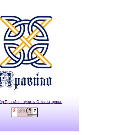
ёр ПравИло - купить. Отзывы, цены.