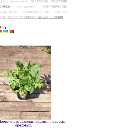
эзотерика
эйнштейн
ергер
школьникам
омика
электричество
эксперимент
тродинамика
электромагнетизм
электрон
эфир
энергия
явления
енты
энергетика
ЙТА:
ревень.рус саженцы редких, плодовых,
ореховых.