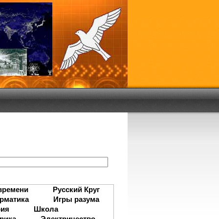
:
времени
Русский Круг
рматика
Игры разума
рия
Школа
рика
Электричество