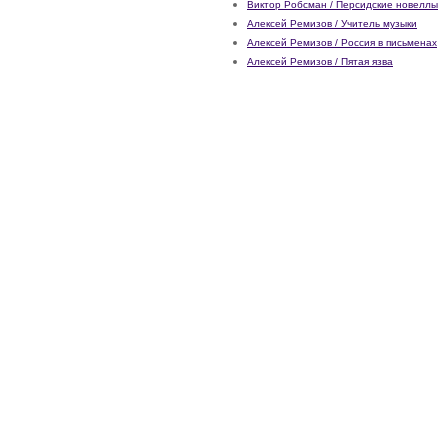
Виктор Робсман / Персидские новеллы
Алексей Ремизов / Учитель музыки
Алексей Ремизов / Россия в письменах
Алексей Ремизов / Пятая язва