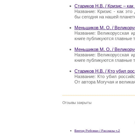
Стариков Н.В. / Кризис – как
Название: Кризис - как это
бы сегодня на нашей планет
Меньшиков М. О. / Великору
Название: Великорусская и
книге публикуются главные 
Меньшиков М. О. / Великору
Название: Великорусская и
книге публикуются главные 
Стариков Н.В. / Кто убил ро
Название: Кто убил россий
От автора Могучая и велика
Отзывы закрыты
Виктор Робсман / Рассказы ч.2