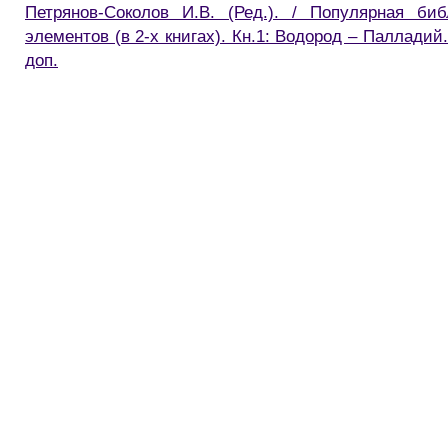
Петрянов-Соколов И.В. (Ред.). / Популярная би
элементов (в 2-х книгах). Кн.1: Водород – Палладий. 
доп.