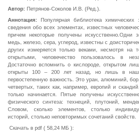
Автор:
Петрянов-Соколов И.В. (Ред.).
Аннотация:
Популярная библиотека химических 
сведения обо всех элементах, известных человечес
причем некоторые получены искусственно.Одни э
медь, железо, сера, углерод, известны с доисториче
других измеряется только веками, несмотря на 
открытыми, человечество пользовалось в неза
Достаточно вспомнить о кислороде, открытом лиш
открыты 100 – 200 лет назад, но лишь в наш
первостепенную важность. Это уран, алюминий, бор
четвертых, таких как, например, европий и сканди
только начинается. Пятые получены искусственн
физического синтеза: технеций, плутоний, менд
Словом, сколько элементов, столько индивиду
историй, столько неповторимых сочетаний свойств.
Скачать в pdf ( 58,24 МБ ):