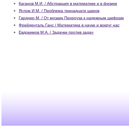
Каганов М.И. / Абстракция в математике и в физике
Яглом И.М. / Проблема тринадцати шаров
Гарднер М. / От мозаик Пенроуза к надежным шифрам
Фрейденталь Ганс / Математика в науке и вокруг нас
Евдокимов М.А. / Задачки против задач