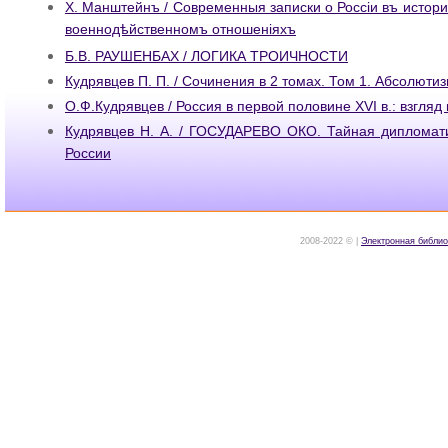
Х. Манштейнъ / Современныя записки о Россiи въ истор
военнодѣйственномъ отношенiяхъ
Б.В. РАУШЕНБАХ / ЛОГИКА ТРОИЧНОСТИ
Кудрявцев П. П. / Сочинения в 2 томах. Том 1. Абсолюти
О.Ф.Кудрявцев / Россия в первой половине XVI в.: взгляд
Кудрявцев Н. А. / ГОСУДАРЕВО ОКО. Тайная дипломати
России
2008-2022 © |
Электронная библио