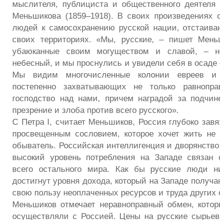
мыслителя, публициста и общественного деятеля
Меньшикова (1859–1918). В своих произведениях 
людей к самосохранению русской нации, отстаива
своих территориях. «Мы, русские, – пишет Мень
убаюканные своим могуществом и славой, – н
небесный, и мы проснулись и увидели себя в осаде –
Мы видим многочисленные колонии евреев и 
постепенно захватывающих не только равнопр
господство над нами, причем наградой за подчи
презрение и злоба против всего русского».
С Петра I, считает Меньшиков, Россия глубоко зав
просвещенным сословием, которое хочет жить не
обыватель. Российская интеллигенция и дворянство 
высокий уровень потребления на Западе связан 
всего остального мира. Как бы русские люди н
достигнут уровня дохода, который на Западе получа
свою пользу неоплаченных ресурсов и труда других 
Меньшиков отмечает неравноправный обмен, кото
осуществляли с Россией. Цены на русские сырьев