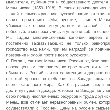
мыслителя, публициста и общественного деятеля
Меньшикова (1859–1918). В своих произведениях 
людей к самосохранению русской нации, отстаива
своих территориях. «Мы, русские, – пишет Мень
убаюканные своим могуществом и славой, – н
небесный, и мы проснулись и увидели себя в осаде –
Мы видим многочисленные колонии евреев и 
постепенно захватывающих не только равнопр
господство над нами, причем наградой за подчи
презрение и злоба против всего русского».
С Петра I, считает Меньшиков, Россия глубоко зав
просвещенным сословием, которое хочет жить не
обыватель. Российская интеллигенция и дворянство 
высокий уровень потребления на Западе связан 
всего остального мира. Как бы русские люди н
достигнут уровня дохода, который на Западе получа
свою пользу неоплаченных ресурсов и труда других 
Меньшиков отмечает неравноправный обмен, кото
осуществляли с Россией. Цены на русские сырьев