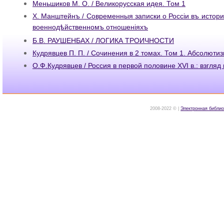
Меньшиков М. О. / Великорусская идея. Том 1
Х. Манштейнъ / Современныя записки о Россiи въ истор
военнодѣйственномъ отношенiяхъ
Б.В. РАУШЕНБАХ / ЛОГИКА ТРОИЧНОСТИ
Кудрявцев П. П. / Сочинения в 2 томах. Том 1. Абсолюти
О.Ф.Кудрявцев / Россия в первой половине XVI в.: взгляд
2008-2022 © |
Электронная библио