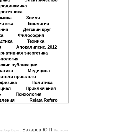
тродинамика
ротехника
омика
Земля
иотека
Биология
ания
Детский круг
ка
Философия
стика
Техника
я
Апокалипсис. 2012
рнативная энергетика
опология
ские публикации
матика
Медицина
ители прошлого
офизика
Политика
нциал
Приключения
о
Психология
вления
Relata Refero
Бахарев Ю.П.
ов
Аюр Кирусс
Кастерин