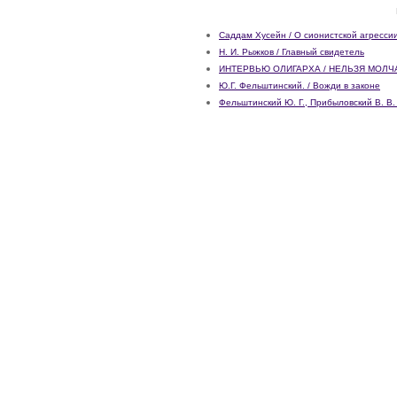
Саддам Хусейн / О сионистской агресси
Н. И. Рыжков / Главный свидетель
ИНТЕРВЬЮ ОЛИГАРХА / НЕЛЬЗЯ МОЛЧ
Ю.Г. Фельштинский. / Вожди в законе
Фельштинский Ю. Г., Прибыловский В. В.