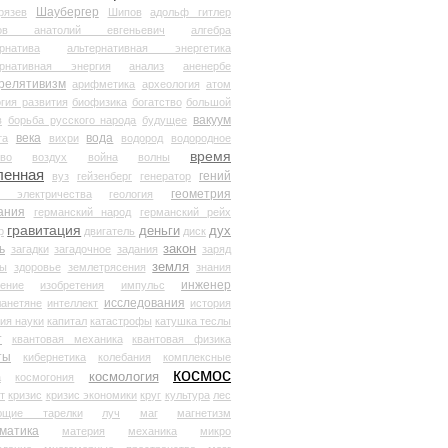
Шаубергер
рязев
Шипов
адольф гитлер
мов анатолий евгеньевич
алгебра
рнатива
альтернативная энергетика
ернативная энергия
анализ
аненербе
релятивизм
арифметика
археология
атом
гия развития
биофизика
богатство
большой
вакуум
в
борьба русского народа
будущее
века
вода
та
вихри
водород
водородное
время
иво
воздух
война
волны
ленная
гений
вуз
гейзенберг
генератор
геометрия
й электричества
геология
ания
германский народ
германский рейх
гравитация
деньги
дух
р
двигатель
диск
ь
закон
загадки
загадочное
задания
заряд
земля
ды
здоровье
землетрясения
знания
инженер
чение
изобретения
импульс
исследования
ланетяне
интеллект
история
ия науки
капитал
катастрофы
катушка теслы
т
квантовая механика
квантовая физика
ты
кибернетика
колебания
комплексные
космос
космология
а
космогония
т
кризис
кризис экономики
круг
культура
лес
ющие тарелки
луч
маг
магнетизм
матика
материя
механика
микро