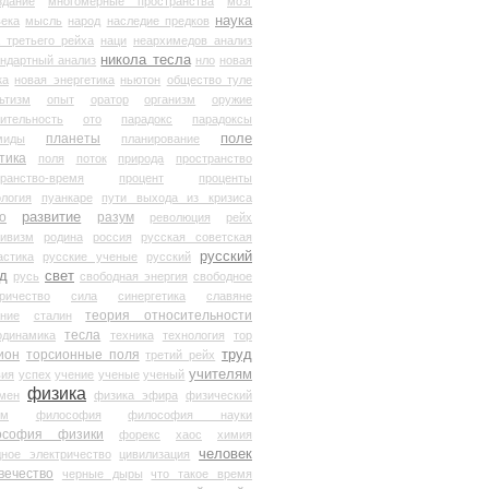
здание
многомерные пространства
мозг
наука
века
мысль
народ
наследие предков
 третьего рейха
наци
неархимедов анализ
никола тесла
андартный анализ
нло
новая
ка
новая энергетика
ньютон
общество туле
ьтизм
опыт
оратор
организм
оружие
ительность
ото
парадокс
парадоксы
планеты
поле
миды
планирование
тика
поля
поток
природа
пространство
транство-время
процент
проценты
логия
пуанкаре
пути выхода из кризиса
о
развитие
разум
революция
рейх
тивизм
родина
россия
русская советская
русский
астика
русские ученые
русский
д
свет
русь
свободная энергия
свободное
ричество
сила
синергетика
славяне
теория относительности
ание
сталин
тесла
одинамика
техника
технология
тор
труд
ион
торсионные поля
третий рейх
учителям
вия
успех
учение
ученые
ученый
физика
мен
физика эфира
физический
ум
философия
философия науки
ософия физики
форекс
хаос
химия
человек
дное электричество
цивилизация
вечество
черные дыры
что такое время