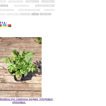
эзотерика
эйнштейн
ергер
школьникам
омика
электричество
эксперимент
тродинамика
электромагнетизм
электрон
эфир
энергия
явления
енты
энергетика
ЙТА:
ревень.рус саженцы редких, плодовых,
ореховых.