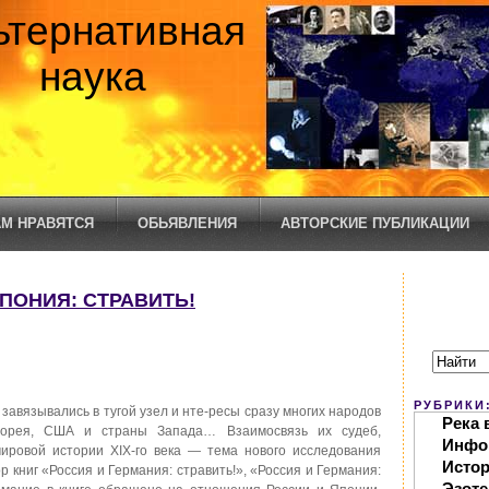
ьтернативная
наука
М НРАВЯТСЯ
ОБЬЯВЛЕНИЯ
АВТОРСКИЕ ПУБЛИКАЦИИ
ЯПОНИЯ: СТРАВИТЬ!
РУБРИКИ
завязывались в тугой узел и нте-ресы сразу многих народов
Река 
Корея, США и страны Запада… Взаимосвязь их судеб,
Инфо
ировой истории ХIХ-го века — тема нового исследования
Исто
р книг «Россия и Германия: стравить!», «Россия и Германия:
Эзоте