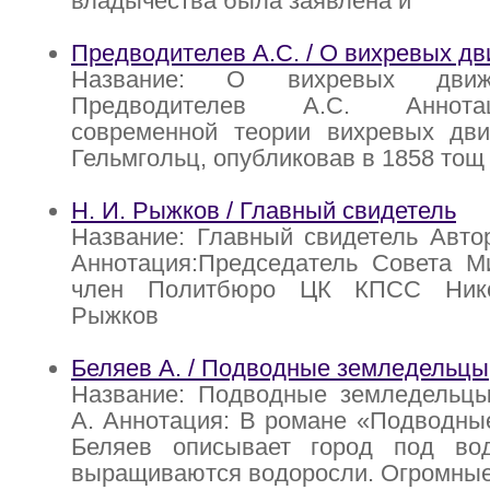
владычества была заявлена и
Предводителев А.С. / О вихревых д
Название: О вихревых движ
Предводителев А.С. Аннота
современной теории вихревых дв
Гельмгольц, опубликовав в 1858 тощ
Н. И. Рыжков / Главный свидетель
Название: Главный свидетель Авто
Аннотация:Председатель Совета М
член Политбюро ЦК КПСС Нико
Рыжков
Беляев А. / Подводные земледельцы
Название: Подводные земледельцы
А. Аннотация: В романе «Подводны
Беляев описывает город под во
выращиваются водоросли. Огромны