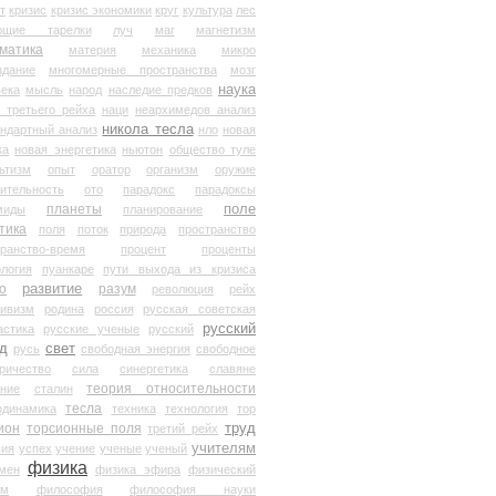
т
кризис
кризис экономики
круг
культура
лес
ющие тарелки
луч
маг
магнетизм
матика
материя
механика
микро
здание
многомерные пространства
мозг
наука
века
мысль
народ
наследие предков
 третьего рейха
наци
неархимедов анализ
никола тесла
андартный анализ
нло
новая
ка
новая энергетика
ньютон
общество туле
ьтизм
опыт
оратор
организм
оружие
ительность
ото
парадокс
парадоксы
планеты
поле
миды
планирование
тика
поля
поток
природа
пространство
транство-время
процент
проценты
логия
пуанкаре
пути выхода из кризиса
о
развитие
разум
революция
рейх
тивизм
родина
россия
русская советская
русский
астика
русские ученые
русский
д
свет
русь
свободная энергия
свободное
ричество
сила
синергетика
славяне
теория относительности
ание
сталин
тесла
одинамика
техника
технология
тор
труд
ион
торсионные поля
третий рейх
учителям
вия
успех
учение
ученые
ученый
физика
мен
физика эфира
физический
ум
философия
философия науки