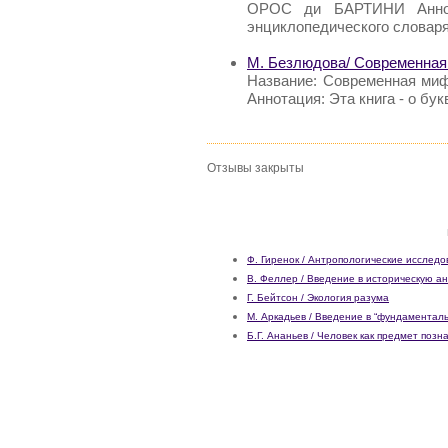
ОРОС ди БАРТИНИ Аннот
энциклопедического словаря
М. Безлюдова/ Современная
Название: Современная миф
Аннотация: Эта книга - о бук
Отзывы закрыты
Ф. Гиренок / Антропологические исследо
В. Феллер / Введение в историческую а
Г. Бейтсон / Экология разума
М. Аркадьев / Введение в “фундаментал
Б.Г. Ананьев / Человек как предмет позн