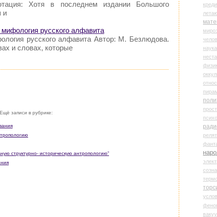
ация: Хотя в последнем издании Большого
креди
 и
лета
мате
 мифология русского алфавита
миро
ология русского алфавита Автор: М. Безлюдова.
чело
вах и словах, которые
наука
нест
физи
оккул
относ
пира
поли
прос
Ещё записи в рубрике:
психо
вания
ради
нтропологию
реля
фант
наро
ьную структурно- историческую антропологию”
элект
ания
созн
терм
торс
усло
фено
ваку