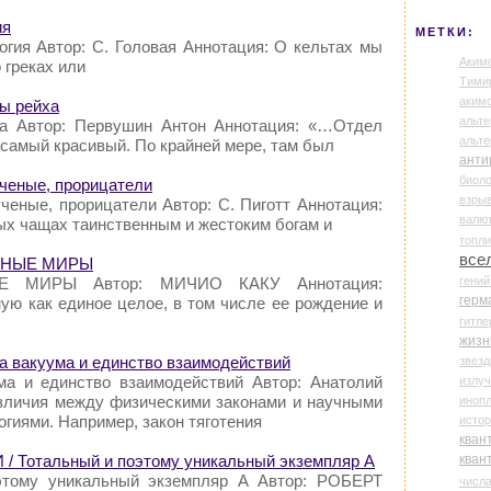
ия
МЕТКИ:
огия Автор: С. Головая Аннотация: О кельтах мы
Аким
 греках или
Тими
аки
ы рейха
альте
ха Автор: Первушин Антон Аннотация: «…Отдел
альт
самый красивый. По крайней мере, там был
анти
биоло
ученые, прорицатели
взры
ченые, прорицатели Автор: С. Пиготт Аннотация:
валю
ых чащах таинственным и жестоким богам и
топл
все
ЬНЫЕ МИРЫ
ЫЕ МИРЫ Автор: МИЧИО КАКУ Аннотация:
гени
герм
ую как единое целое, в том числе ее рождение и
гитле
жизн
а вакуума и единство взаимодействий
звез
ма и единство взаимодействий Автор: Анатолий
излу
зличия между физическими законами и научными
иноп
гиями. Например, закон тяготения
истор
кван
 Тотальный и поэтому уникальный экземпляр А
кван
этому уникальный экземпляр А Автор: РОБЕРТ
числ