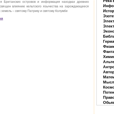
Река 
ния Британских островов и информация находках древних
Инфо
освящен влиянию кельтского язычества на зарождающееся
Исто
 земель – святому Патрику и святому Колумбе
Эзоте
ия
Элек
Элект
Экон
Библ
Герм
Физи
Фанта
Хими
Альте
Антр
Автор
Мате
Мысл
Косм
Поте
Прав
Обья