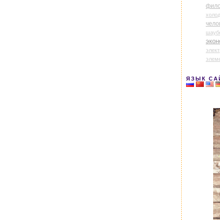
фил
холо
чело
шауб
экон
элек
элем
ЯЗЫК СА