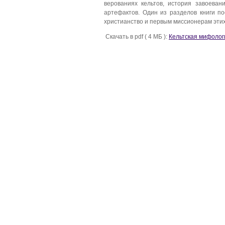
верованиях кельтов, история завоева
артефактов. Один из разделов книги п
христианство и первым миссионерам этих
Скачать в pdf ( 4 МБ ):
Кельтская мифолог