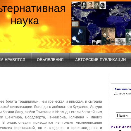
ьтернативная
наука
М НРАВЯТСЯ
ОБЬЯВЛЕНИЯ
АВТОРСКИЕ ПУБЛИКАЦИИ
Химическ
Другое
хим
ее богата традициями, чем греческая и римская, и сыграла
ческой цивилизации. Легенды о доблестном Кухулине, Артуре
ени богини Дану, любви Тристана и Изольды стали богатейшим
и Шекспира, Вордсворта, Теннисона, Толкиена и многих
. В энциклопедии приводятся не только жизнеописания
РУБРИКИ
ических персонажей, но и сведения о происхождении и