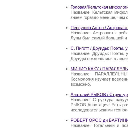
Головая/Кельтская мифолог
Название: Кельтская мифол
знаем гораздо меньше, чем о
Первушин Антон / Астронавт
Название: Астронавты рей
Луны был самый большой и 
С. Пиготт / Друиды: Поэты, 
Название: Друиды: Поэты, у
Друиды поклонялись в лесн
МИЧИО КАКУ / ПАРАЛЛЕЛ
Название: ПАРАЛЛЕЛЬН
Космология изучает вселенн
возможно,
Анатолий РЫКОВ / Структур
Название: Структура вакуу
РЫКОВ Аннотация: Есть ра
исследовательскими техноло
РОБЕРТ ОРОС ди БАРТИНИ /
Название: Тотальный и по