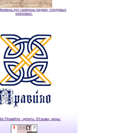
ревень.рус саженцы редких, плодовых,
ореховых.
ёр ПравИло - купить. Отзывы, цены.