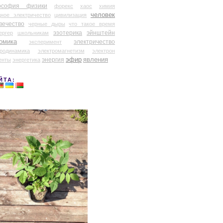
ософия физики
форекс
хаос
химия
человек
дное электричество
цивилизация
вечество
черные дыры
что такое время
эзотерика
эйнштейн
ергер
школьникам
омика
электричество
эксперимент
тродинамика
электромагнетизм
электрон
эфир
энергия
явления
енты
энергетика
ЙТА: