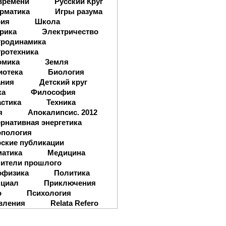
времени
Русский Круг
рматика
Игры разума
рия
Школа
рика
Электричество
тродинамика
ротехника
омика
Земля
иотека
Биология
ания
Детский круг
ка
Философия
стика
Техника
я
Апокалипсис. 2012
рнативная энергетика
опология
ские публикации
матика
Медицина
ители прошлого
офизика
Политика
нциал
Приключения
о
Психология
вления
Relata Refero