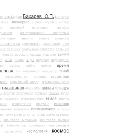
Бахарев Ю.П.
ов
Аюр Кирусс
Кастерин
Шаубергер
рязев
Шипов
адольф гитлер
мов анатолий евгеньевич
алгебра
рнатива
альтернативная энергетика
ернативная энергия
анализ
аненербе
релятивизм
арифметика
археология
атом
гия развития
биофизика
богатство
большой
вакуум
в
борьба русского народа
будущее
века
вода
та
вихри
водород
водородное
время
иво
воздух
война
волны
ленная
гений
вуз
гейзенберг
генератор
геометрия
й электричества
геология
ания
германский народ
германский рейх
гравитация
деньги
дух
р
двигатель
диск
ь
закон
загадки
загадочное
задания
заряд
земля
ды
здоровье
землетрясения
знания
инженер
чение
изобретения
импульс
исследования
ланетяне
интеллект
история
ия науки
капитал
катастрофы
катушка теслы
т
квантовая механика
квантовая физика
ты
кибернетика
колебания
комплексные
космос
космология
а
космогония