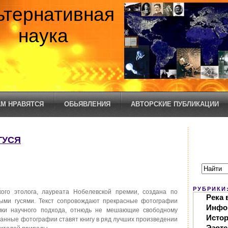
ьтернативная
наука
М НРАВЯТСЯ
ОБЬЯВЛЕНИЯ
АВТОРСКИЕ ПУБЛИКАЦИИ
ГУСЯ
РУБРИКИ
кого этолога, лауреата Нобелевской премии, создана по
Река 
ыми гусями. Текст сопровождают прекрасные фотографии
Инфо
мки научного подхода, отнюдь не мешающие свободному
Исто
ранные фотографии ставят книгу в ряд лучших произведении
Эзоте