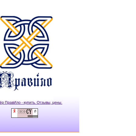
ёр ПравИло - купить. Отзывы, цены.