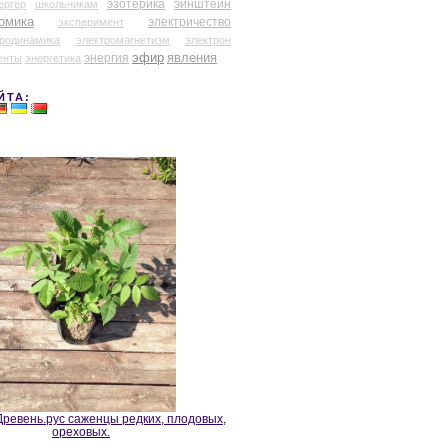
эзотерика
эйнштейн
ергер
школьникам
омика
электричество
эксперимент
тродинамика
электромагнетизм
электрон
эфир
энергия
явления
енты
энергетика
ЙТА:
ревень.рус саженцы редких, плодовых,
ореховых.