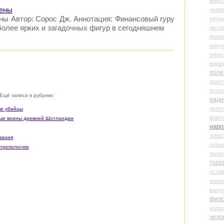
миро
мены
чело
ны Автор: Сорос Дж. Аннотация: Финансовый гуру
наука
более ярких и загадочных фигур в сегодняшнем
нест
физи
оккул
относ
пира
поли
прос
психо
Ещё записи в рубрике:
ради
реля
ые убийцы
фант
ные воины древней Шотландии
наро
элект
вания
созн
нтропологию
терм
торс
усло
фено
ваку
фил
холо
чело