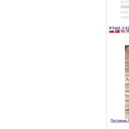
шауб
экон
элек
элем
ЯЗЫК СА
Питомник Д