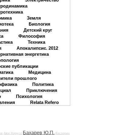
тродинамика
ротехника
омика
Земля
иотека
Биология
ания
Детский круг
ка
Философия
стика
Техника
я
Апокалипсис. 2012
рнативная энергетика
опология
ские публикации
матика
Медицина
ители прошлого
офизика
Политика
нциал
Приключения
о
Психология
вления
Relata Refero
Бахарев Ю.П.
ов
Аюр Кирусс
Кастерин