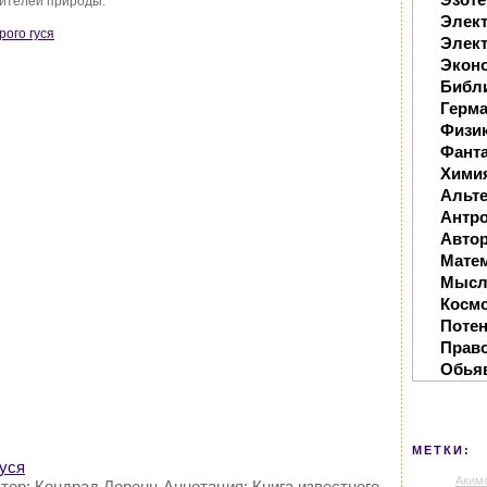
бителей природы.
Элек
рого гуся
Элект
Экон
Библ
Герм
Физи
Фанта
Хими
Альте
Антр
Автор
Мате
Мысл
Косм
Поте
Прав
Обья
МЕТКИ:
гуся
Аким
втор: Кондрад Лоренц Аннотация: Книга известного