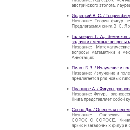
австрийского этолога, лауре
Ярдецкий В. С. / Теории фиг
Название: Теории фигур н
Предлагаемая книга В. С. Я
Гальперин Г. А., Земляков
задачи и смежные вопросы м
Название: Математическ
вопросы математики и меха
Аннотация:
Пилат Б.В. / Излучение и по
Название: Излучение и поле
предлагается ряд новых гипо
Пуанкаре А. / Фигуры равно
Название: Фигуры равновес
Книга представляет собой ку
Сорос Дж. / Опережая пере
Название: Опережая п
СОРОС О СОРОСЕ. Финансо
ярких и загадочных фигур в