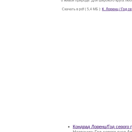
о живой природе. Для широкого круга лю
Скачать в pdf ( 5,4 МБ ):
К. Лоренц / Год се
Кондрад Лоренц/Год серого 
Название: Год серого гуся А