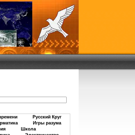
:
времени
Русский Круг
рматика
Игры разума
рия
Школа
рика
Электричество