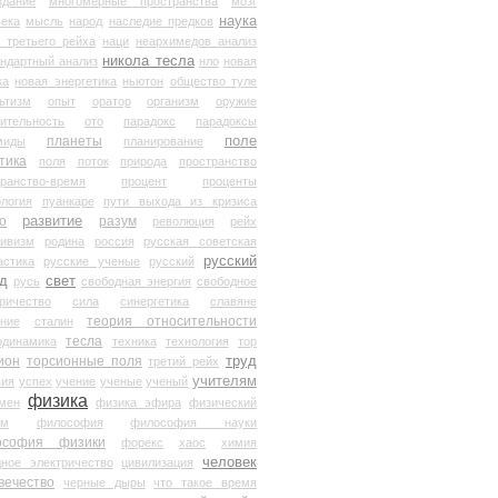
здание
многомерные пространства
мозг
наука
века
мысль
народ
наследие предков
 третьего рейха
наци
неархимедов анализ
никола тесла
андартный анализ
нло
новая
ка
новая энергетика
ньютон
общество туле
ьтизм
опыт
оратор
организм
оружие
ительность
ото
парадокс
парадоксы
планеты
поле
миды
планирование
тика
поля
поток
природа
пространство
транство-время
процент
проценты
логия
пуанкаре
пути выхода из кризиса
о
развитие
разум
революция
рейх
тивизм
родина
россия
русская советская
русский
астика
русские ученые
русский
д
свет
русь
свободная энергия
свободное
ричество
сила
синергетика
славяне
теория относительности
ание
сталин
тесла
одинамика
техника
технология
тор
труд
ион
торсионные поля
третий рейх
учителям
вия
успех
учение
ученые
ученый
физика
мен
физика эфира
физический
ум
философия
философия науки
ософия физики
форекс
хаос
химия
человек
дное электричество
цивилизация
вечество
черные дыры
что такое время