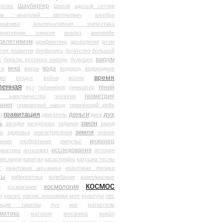
Шаубергер
рязев
Шипов
адольф гитлер
мов анатолий евгеньевич
алгебра
рнатива
альтернативная энергетика
ернативная энергия
анализ
аненербе
релятивизм
арифметика
археология
атом
гия развития
биофизика
богатство
большой
вакуум
в
борьба русского народа
будущее
века
вода
та
вихри
водород
водородное
время
иво
воздух
война
волны
ленная
гений
вуз
гейзенберг
генератор
геометрия
й электричества
геология
ания
германский народ
германский рейх
гравитация
деньги
дух
р
двигатель
диск
ь
закон
загадки
загадочное
задания
заряд
земля
ды
здоровье
землетрясения
знания
инженер
чение
изобретения
импульс
исследования
ланетяне
интеллект
история
ия науки
капитал
катастрофы
катушка теслы
т
квантовая механика
квантовая физика
ты
кибернетика
колебания
комплексные
космос
космология
а
космогония
т
кризис
кризис экономики
круг
культура
лес
ющие тарелки
луч
маг
магнетизм
матика
материя
механика
микро