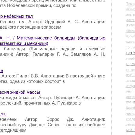
Тими
ата Нобелевской премии, создана по
аки
альте
ур небесных тел
альт
ебесных тел Автор: Ярдецкий В. С. Аннотация:
анти
рдецкого посвящена вопросам
биоло
взры
 А. Н. / Математические бильярды (бильярдные
валю
атематики и механики)
топл
ие бильярды (бильярдные задачи и смежные
все
ники) Автор: Гальперин Г. А., Земляков А. Н.
гени
герм
гитле
ле
жизн
 Автор: Пилат Б.В. Аннотация: В настоящей книге
звез
тез, одна из которых состоит в
излу
иноп
весия жидкой массы
истор
ия жидкой массы Автор: Пуанкаре А. Аннотация:
кван
рс лекций, прочитанных А. Пуанкаре в
кван
мены
числ
еремены Автор: Сорос Дж. Аннотация:
креди
вый гуру Джордж Сорос - одна из наиболее
лета
 сегодняшнем
мате