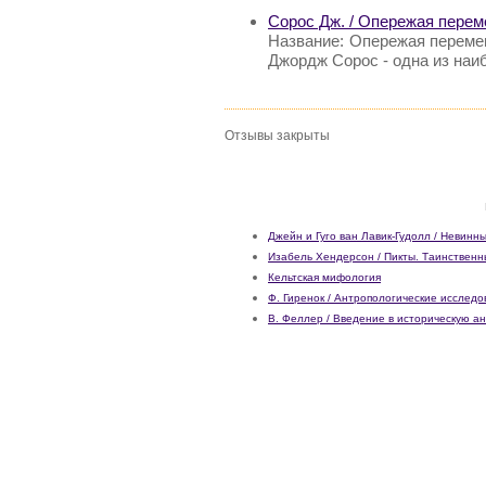
Сорос Дж. / Опережая пере
Название: Опережая переме
Джордж Сорос - одна из наи
Отзывы закрыты
Джейн и Гуго ван Лавик-Гудолл / Невинн
Изабель Хендерсон / Пикты. Таинствен
Кельтская мифология
Ф. Гиренок / Антропологические исследо
В. Феллер / Введение в историческую а