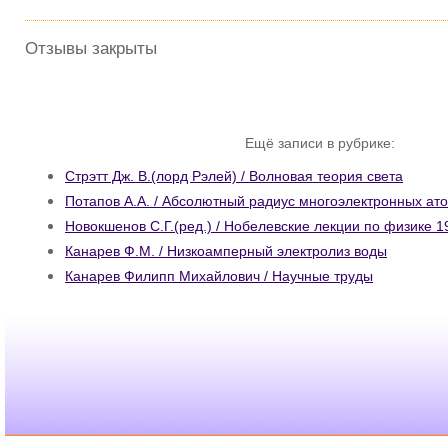
Отзывы закрыты
Ещё записи в рубрике:
Стрэтт Дж. В.(лорд Рэлей) / Волновая теория света
Потапов А.А. / Абсолютный радиус многоэлектронных ат
Новокшенов С.Г.(ред.) / Нобелевские лекции по физике 19
Канарев Ф.М. / Низкоамперный электролиз воды
Канарев Филипп Михайлович / Научные труды