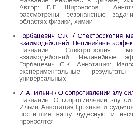
Название: Резонанс в физике, хи
Автор: В.Г. Широносов Аннот
рассмотрены резонансные задач
областях физики, химии
Горбацевич С.К. / Спектроскопия 
взаимодействий. Нелинейные эффек
Название: Спектроскопия меж
взаимодействий. Нелинейные эф
Горбацевич С.К. Аннотация: Изл
экспериментальные результат
универсальных
И.А. Ильин / О сопротивлении злу с
Название: О сопротивлении злу си
Ильин Аннотация:Грозные и судьбо
постигшие нашу чудесную и несч
проносятся