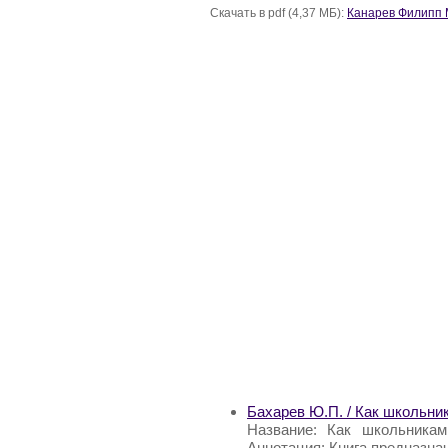
Скачать в pdf (4,37 МБ):
Канарев Филипп 
Бахарев Ю.П. / Как школьни
Название: Как школьникам
Аннотация: Книга предназна