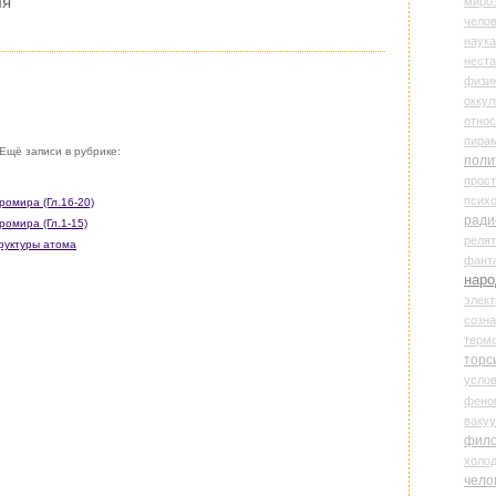
ля
миро
чело
наука
нест
физи
оккул
относ
пира
Ещё записи в рубрике:
поли
прос
психо
ромира (Гл.16-20)
ради
ромира (Гл.1-15)
реля
труктуры атома
фант
наро
элект
созн
терм
торс
усло
фено
ваку
фил
холо
чело