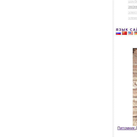
шауб
экон
элек
элем
ЯЗЫК СА
Питомник Д