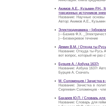
Акимов А.Е., Кузьмин Р.Н., 
торсионных источников энер
Название: Научные основы 
Автор: Акимов А.Е., Кузьмин
Электродинамика – [обновлен
|---Базиев Ф.Х. _Электричес
|---Безвихревое течение
Демин В.М. / Откуда ты-Рус
Название: Откуда ты-Русь Ав
вот вопрос, который не раз 
Бурцев А. / Азбука 1637г
Название: Азбука 1637г Авто
Бурцев А. Скачать
М. Соломенцев / Зачистка в
Название: Зачистка в поли
Сергеевич Соломенцев - чл
Бахарев Ю.П. / Словарь для
Название: Словарь для гейме