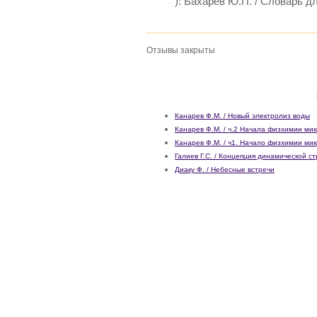
): Бахарев Ю.П. / Словарь д
Отзывы закрыты
Канарев Ф.М. / Новый электролиз воды
Канарев Ф.М. / ч.2 Начала физхимии мик
Канарев Ф.М. / ч1. Начало физхимии мик
Галиев Г.С. / Концепция динамической с
Диаку Ф. / Небесные встречи