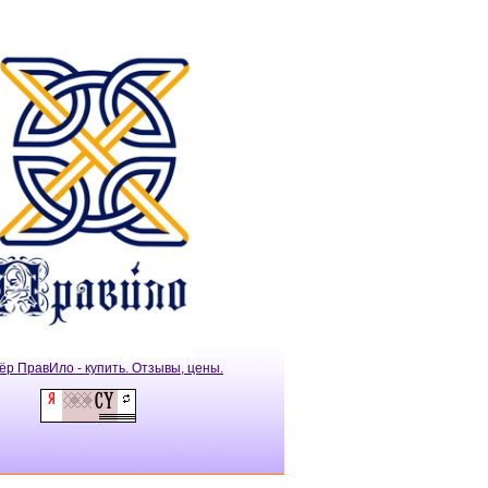
ёр ПравИло - купить. Отзывы, цены.