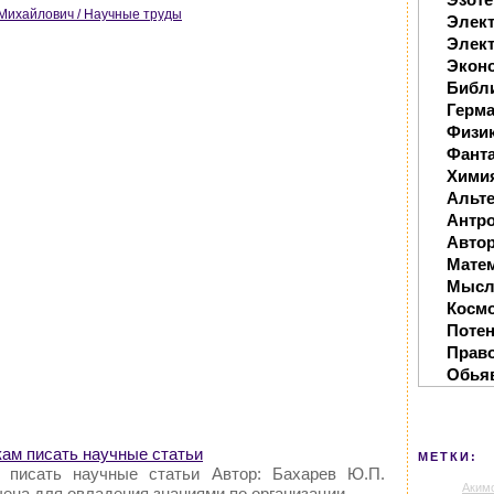
Михайлович / Научные труды
Элек
Элект
Экон
Библ
Герм
Физи
Фанта
Хими
Альте
Антр
Автор
Мате
Мысл
Косм
Поте
Прав
Обья
кам писать научные статьи
МЕТКИ:
 писать научные статьи Автор: Бахарев Ю.П.
Аким
чена для овладения знаниями по организации