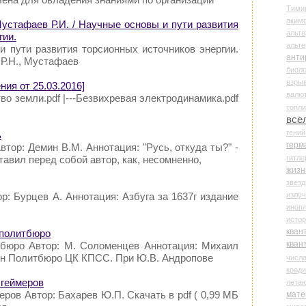
Тими
аки
Мустафаев Р.И. / Научные основы и пути развития
альте
гии.
альт
и пути развития торсионных источников энергии.
анти
 Р.Н., Мустафаев
биоло
взры
ия от 25.03.2016]
валю
тво земли.pdf |---Безвихревая электродинамика.pdf
топл
все
гени
ь
герм
тор: Демин В.М. Аннотация: "Русь, откуда ты?" -
гитле
ставил перед собой автор, как, несомненно,
жизн
звез
излу
р: Бурцев А. Аннотация: Азбуга за 1637г издание
иноп
истор
кван
 политбюро
кван
тбюро Автор: М. Соломенцев Аннотация: Михаил
ен Политбюро ЦК КПСС. При Ю.В. Андропове
числ
креди
 геймеров
лета
ров Автор: Бахарев Ю.П. Скачать в pdf ( 0,99 МБ
мате