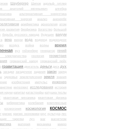
Шаубергер
рязев
Шипов
адольф гитлер
мов анатолий евгеньевич
алгебра
рнатива
альтернативная энергетика
ернативная энергия
анализ
аненербе
релятивизм
арифметика
археология
атом
гия развития
биофизика
богатство
большой
вакуум
в
борьба русского народа
будущее
века
вода
та
вихри
водород
водородное
время
иво
воздух
война
волны
ленная
гений
вуз
гейзенберг
генератор
геометрия
й электричества
геология
ания
германский народ
германский рейх
гравитация
деньги
дух
р
двигатель
диск
ь
закон
загадки
загадочное
задания
заряд
земля
ды
здоровье
землетрясения
знания
инженер
чение
изобретения
импульс
исследования
ланетяне
интеллект
история
ия науки
капитал
катастрофы
катушка теслы
т
квантовая механика
квантовая физика
ты
кибернетика
колебания
комплексные
космос
космология
а
космогония
т
кризис
кризис экономики
круг
культура
лес
ющие тарелки
луч
маг
магнетизм
матика
материя
механика
микро