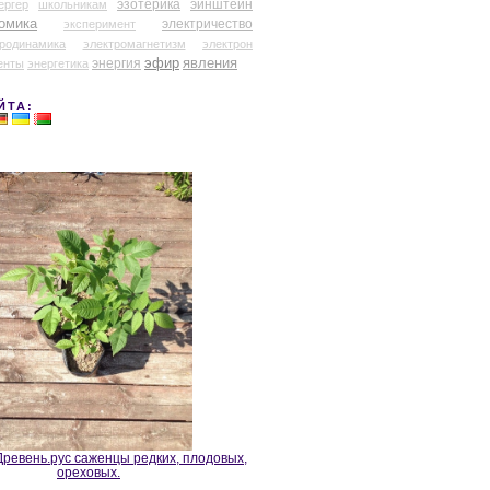
эзотерика
эйнштейн
ергер
школьникам
омика
электричество
эксперимент
тродинамика
электромагнетизм
электрон
эфир
энергия
явления
енты
энергетика
ЙТА:
ревень.рус саженцы редких, плодовых,
ореховых.