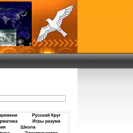
:
времени
Русский Круг
рматика
Игры разума
рия
Школа
рика
Электричество