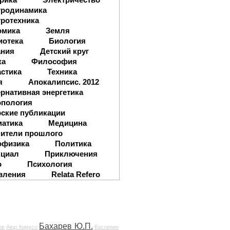
тродинамика
ротехника
омика
Земля
иотека
Биология
ания
Детский круг
ка
Философия
стика
Техника
я
Апокалипсис. 2012
рнативная энергетика
опология
ские публикации
матика
Медицина
ители прошлого
офизика
Политика
нциал
Приключения
о
Психология
вления
Relata Refero
Бахарев Ю.П.
ов
Аюр Кирусс
Кастерин