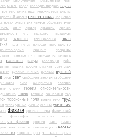
здание
многомерные пространства
мозг
наука
века
мысль
народ
наследие предков
 третьего рейха
наци
неархимедов анализ
никола тесла
андартный анализ
нло
новая
ка
новая энергетика
ньютон
общество туле
ьтизм
опыт
оратор
организм
оружие
ительность
ото
парадокс
парадоксы
планеты
поле
миды
планирование
тика
поля
поток
природа
пространство
транство-время
процент
проценты
логия
пуанкаре
пути выхода из кризиса
о
развитие
разум
революция
рейх
тивизм
родина
россия
русская советская
русский
астика
русские ученые
русский
д
свет
русь
свободная энергия
свободное
ричество
сила
синергетика
славяне
теория относительности
ание
сталин
тесла
одинамика
техника
технология
тор
труд
ион
торсионные поля
третий рейх
учителям
вия
успех
учение
ученые
ученый
физика
мен
физика эфира
физический
ум
философия
философия науки
ософия физики
форекс
хаос
химия
человек
дное электричество
цивилизация
вечество
черные дыры
что такое время