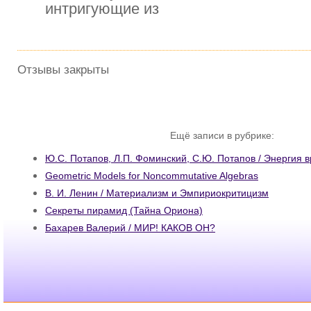
интригующие из
Отзывы закрыты
Ещё записи в рубрике:
Ю.С. Потапов, Л.П. Фоминский, С.Ю. Потапов / Энергия
Geometric Models for Noncommutative Algebras
В. И. Ленин / Материализм и Эмпириокритицизм
Секреты пирамид (Тайна Ориона)
Бахарев Валерий / МИР! КАКОВ ОН?