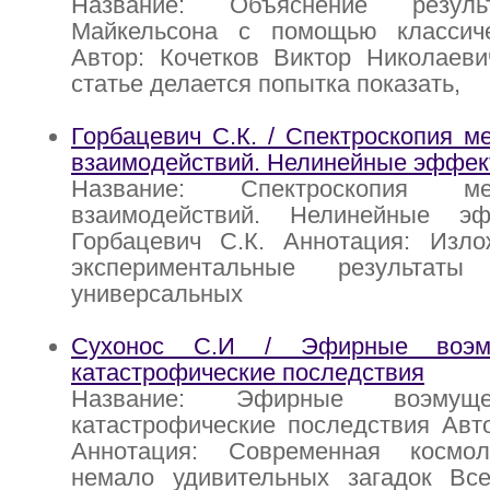
Название: Объяснение резуль
Майкельсона с помощью классич
Автор: Кочетков Виктор Николаеви
статье делается попытка показать,
Горбацевич С.К. / Спектроскопия 
взаимодействий. Нелинейные эффек
Название: Спектроскопия меж
взаимодействий. Нелинейные эф
Горбацевич С.К. Аннотация: Изл
экспериментальные результат
универсальных
Сухонос С.И / Эфирные воэ
катастрофические последствия
Название: Эфирные воэм
катастрофические последствия Авт
Аннотация: Современная космол
немало удивительных загадок Вс