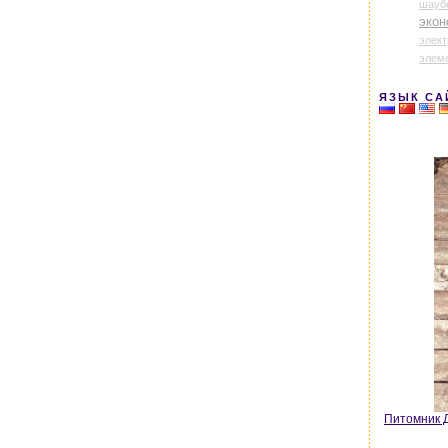
шауб
экон
элек
элем
ЯЗЫК СА
Питомник Д