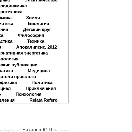
тродинамика
ротехника
омика
Земля
иотека
Биология
ания
Детский круг
ка
Философия
стика
Техника
я
Апокалипсис. 2012
рнативная энергетика
опология
ские публикации
матика
Медицина
ители прошлого
офизика
Политика
нциал
Приключения
о
Психология
вления
Relata Refero
Бахарев Ю.П.
ов
Аюр Кирусс
Кастерин