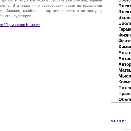
 до XXI в., когда мы можем говорить уже о новой, единой
Элек
альна. Эта книга — о своеобразии развития германской
ти. Издание, снабженное картами и списком литературы,
Элект
ельской аудитории.
Экон
Библ
в / Германская История
Герм
Физи
Фанта
Хими
Альте
Антр
Автор
Мате
Мысл
Косм
Поте
Прав
Обья
МЕТКИ:
Аким