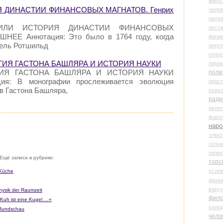
миро
 ДИНАСТИИ ФИНАНСОВЫХ МАГНАТОВ. Генрих
чело
наука
, ИЛИ ИСТОРИЯ ДИНАСТИИ ФИНАНСОВЫХ
нест
ШНЕЕ Аннотация: Это было в 1764 году, когда
физи
ель Ротшильд
оккул
относ
ОГИЯ ГАСТОНА БАШЛЯРА И ИСТОРИЯ НАУКИ
пира
ГИЯ ГАСТОНА БАШЛЯРА И ИСТОРИЯ НАУКИ
поли
ация: В монографии прослеживается эволюция
прос
в Гастона Башляра,
психо
ради
реля
фант
наро
элект
созн
терм
Ещё записи в рубрике:
торс
усло
 Küche
фено
ваку
Physik der Raumzeit
фил
 Kuh ist eine Kugel …«
холо
 Rundschau
чело