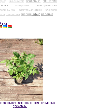
эзотерика
эйнштейн
ергер
школьникам
омика
электричество
эксперимент
тродинамика
электромагнетизм
электрон
эфир
энергия
явления
енты
энергетика
ЙТА:
ревень.рус саженцы редких, плодовых,
ореховых.