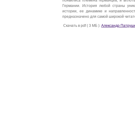
появились племена германцев, и вплоть
Германии. История любой страны уник
истории, ее динамике и направленнос
предназначено для самой широкой читат
Скачать в pdf ( 3 МБ ):
Александр Патруше