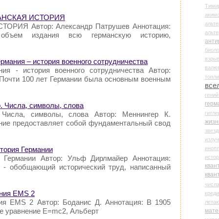
Тими
аки
МАНСКАЯ ИСТОРИЯ
альте
ТОРИЯ Автор: Александр Патрушев Аннотация:
альт
объем издания всю германскую историю,
анти
биоло
взры
ермания – история военного сотрудничества
валю
ния - история военного сотрудничества Автор:
топл
 Почти 100 лет Германии была основным военным
все
гени
герм
. Числа, символы, слова
гитле
 Числа, символы, слова Автор: Меннингер К.
жизн
ние предоставляет собой фундаментальный свод
звез
излу
иноп
тория Германии
истор
я Германии Автор: Ульф Дирлмайер Аннотация:
кван
" - обобщающий исторический труд, написанный
кван
числ
ения EMS 2
креди
ия EMS 2 Автор: Боданис Д. Аннотация: В 1905
лета
ое уравнение E=mc2, Альберт
мате