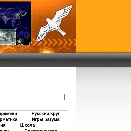
:
времени
Русский Круг
рматика
Игры разума
рия
Школа
рика
Электричество