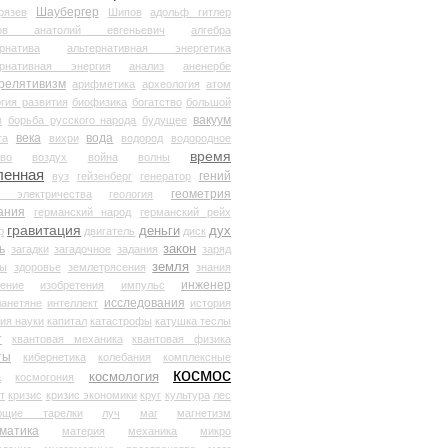
Шаубергер
рязев
Шипов
адольф гитлер
мов анатолий евгеньевич
алгебра
рнатива
альтернативная энергетика
ернативная энергия
анализ
аненербе
релятивизм
арифметика
археология
атом
гия развития
биофизика
богатство
большой
вакуум
в
борьба русского народа
будущее
века
вода
та
вихри
водород
водородное
время
иво
воздух
война
волны
ленная
гений
вуз
гейзенберг
генератор
геометрия
й электричества
геология
ания
германский народ
германский рейх
гравитация
деньги
дух
р
двигатель
диск
ь
закон
загадки
загадочное
задания
заряд
земля
ды
здоровье
землетрясения
знания
инженер
чение
изобретения
импульс
исследования
ланетяне
интеллект
история
ия науки
капитал
катастрофы
катушка теслы
т
квантовая механика
квантовая физика
ты
кибернетика
колебания
комплексные
космос
космология
а
космогония
т
кризис
кризис экономики
круг
культура
лес
ющие тарелки
луч
маг
магнетизм
матика
материя
механика
микро