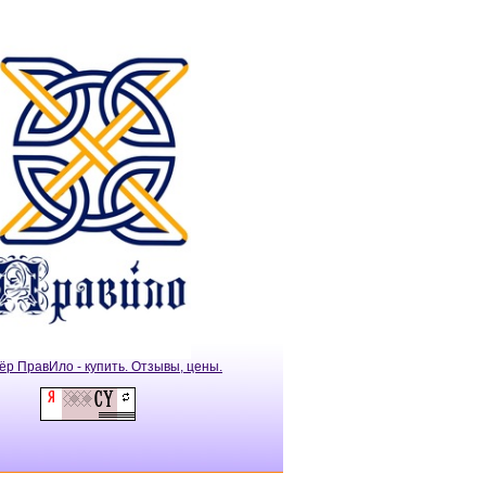
ёр ПравИло - купить. Отзывы, цены.