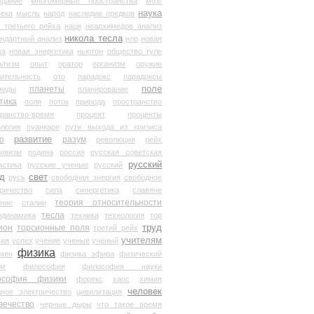
здание
многомерные пространства
мозг
наука
века
мысль
народ
наследие предков
 третьего рейха
наци
неархимедов анализ
никола тесла
андартный анализ
нло
новая
ка
новая энергетика
ньютон
общество туле
ьтизм
опыт
оратор
организм
оружие
ительность
ото
парадокс
парадоксы
планеты
поле
миды
планирование
тика
поля
поток
природа
пространство
транство-время
процент
проценты
логия
пуанкаре
пути выхода из кризиса
о
развитие
разум
революция
рейх
тивизм
родина
россия
русская советская
русский
астика
русские ученые
русский
д
свет
русь
свободная энергия
свободное
ричество
сила
синергетика
славяне
теория относительности
ание
сталин
тесла
одинамика
техника
технология
тор
труд
ион
торсионные поля
третий рейх
учителям
вия
успех
учение
ученые
ученый
физика
мен
физика эфира
физический
ум
философия
философия науки
ософия физики
форекс
хаос
химия
человек
дное электричество
цивилизация
вечество
черные дыры
что такое время