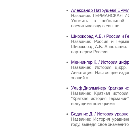
Александр Патрушев/ГЕР
Название: ГЕРМАНСКАЯ ИС
Уложить в небольшой 
насчитывающую свыше
Широкорад А.Б. / Россия и Г
Название: Россия и Герма
Широкорад А.Б. Аннотация:
партнером России
Меннингер К. / История цифр
Название: История цифр.
Аннотация: Настоящее изда
знаний о
Ульф Дирлмайер/ Краткая ис
Название: Краткая истори
"Краткая история Германии
ведущими немецкими
Боданис Д. / История уравн
Название: История уравнен
году, выведя свое знаменит