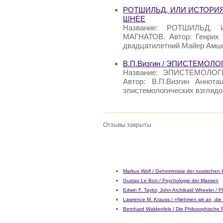
РОТШИЛЬД, ИЛИ ИСТОРИЯ
ШНЕЕ
Название: РОТШИЛЬД
МАГНАТОВ. Автор: Генрих 
двадцатилетний Майер Амш
В.П.Визгин / ЭПИСТЕМОЛ
Название: ЭПИСТЕМОЛО
Автор: В.П.Визгин Аннот
эпистемологических взглядо
Отзывы закрыты
Markus Wolf / Geheimnisse der russischen
Gustav Le Bon / Psychologie der Massen
Edwin F. Taylor, John Archibald Wheeler / 
Lawrence M. Krauss / »Nehmen wir an, die
Bernhard Waldenfels / Die Philosophische