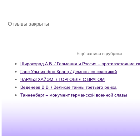
Отзывы закрыты
Ещё записи в рубрике:
Широкорад А.Б. / Германия и Россия – противостояние ск
Ганс Ульрих фон Кранц / Демоны со свастикой
ЧАРЛЬЗ ХАЙЭМ. / ТОРГОВЛЯ С ВРАГОМ
Веденеев В.В. / Великие тайны третьего рейха
Танненберг – монумент германской военной славы