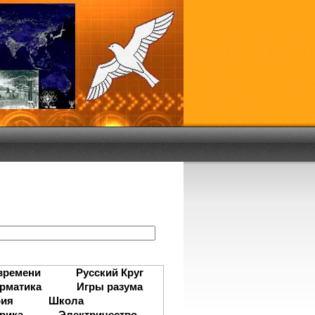
:
времени
Русский Круг
рматика
Игры разума
рия
Школа
рика
Электричество