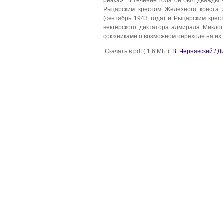
рейха». В течение года он был дважды 
Рыцарским крестом Железного креста 
(сентябрь 1943 года) и Рыцарским кре
венгерского диктатора адмирала Микло
союзниками о возможном переходе на их с
Скачать в pdf ( 1,6 МБ ):
В. Чернявский / 