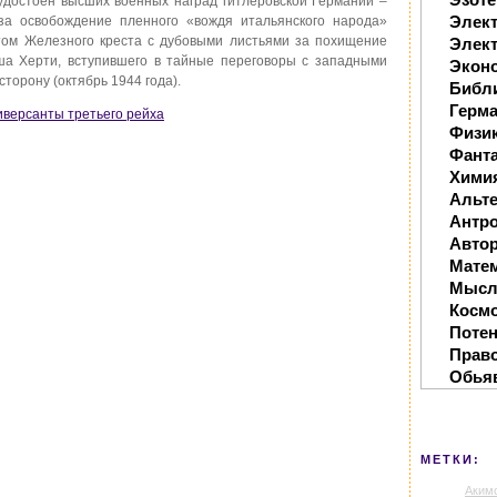
удостоен высших военных наград гитлеровской Германии –
Элек
за освобождение пленного «вождя итальянского народа»
стом Железного креста с дубовыми листьями за похищение
Элект
ша Херти, вступившего в тайные переговоры с западными
Экон
торону (октябрь 1944 года).
Библ
Герм
Диверсанты третьего рейха
Физи
Фанта
Хими
Альте
Антр
Автор
Мате
Мысл
Косм
Поте
Прав
Обья
МЕТКИ:
Аким