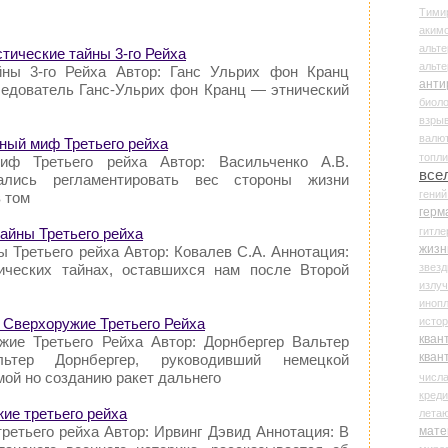
Тими
аки
альте
тические тайны 3-го Рейха
альт
йны 3-го Рейха Автор: Ганс Ульрих фон Кранц
анти
ледователь Ганс-Ульрих фон Кранц — этнический
биоло
взры
валю
ьный миф Третьего рейха
топл
иф Третьего рейха Автор: Васильченко А.В.
все
ались регламентировать вес стороны жизни
гени
в том
герм
гитле
тайны Третьего рейха
жизн
ы Третьего рейха Автор: Ковалев С.А. Аннотация:
звез
ических тайнах, оставшихся нам после Второй
излу
иноп
истор
. Сверхоружие Третьего Рейха
кван
жие Третьего Рейха Автор: Дорнбергер Вальтер
кван
льтер Дорнбергер, руководивший немецкой
ой но созданию ракет дальнего
числ
креди
жие третьего рейха
лета
ретьего рейха Автор: Ирвинг Дэвид Аннотация: В
мате