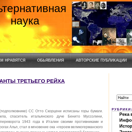
ьтернативная
наука
М НРАВЯТСЯ
ОБЬЯВЛЕНИЯ
АВТОРСКИЕ ПУБЛИКАЦИИ
САНТЫ ТРЕТЬЕГО РЕЙХА
РУБРИКИ
одполковнике) СС Отто Скорцени исписаны горы бумаги.
Река 
ила, спаситель итальянского дуче Бенито Муссолини,
Инфо
о переворота 1943 года в Италии своими противниками и
Исто
огах Альп, стал в мгновение ока «героем великогерманского
Эзоте