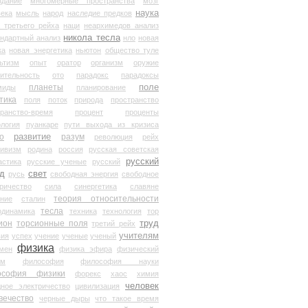
здание
многомерные пространства
мозг
наука
века
мысль
народ
наследие предков
 третьего рейха
наци
неархимедов анализ
никола тесла
андартный анализ
нло
новая
ка
новая энергетика
ньютон
общество туле
ьтизм
опыт
оратор
организм
оружие
ительность
ото
парадокс
парадоксы
планеты
поле
миды
планирование
тика
поля
поток
природа
пространство
транство-время
процент
проценты
логия
пуанкаре
пути выхода из кризиса
о
развитие
разум
революция
рейх
тивизм
родина
россия
русская советская
русский
астика
русские ученые
русский
д
свет
русь
свободная энергия
свободное
ричество
сила
синергетика
славяне
теория относительности
ание
сталин
тесла
одинамика
техника
технология
тор
труд
ион
торсионные поля
третий рейх
учителям
вия
успех
учение
ученые
ученый
физика
мен
физика эфира
физический
ум
философия
философия науки
ософия физики
форекс
хаос
химия
человек
дное электричество
цивилизация
вечество
черные дыры
что такое время