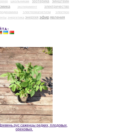
эзотерика
эйнштейн
ергер
школьникам
омика
электричество
эксперимент
тродинамика
электромагнетизм
электрон
эфир
энергия
явления
енты
энергетика
ЙТА:
ревень.рус саженцы редких, плодовых,
ореховых.