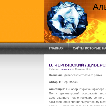
Ал
ГЛАВНАЯ
САЙТЫ КОТОРЫЕ НА
В. ЧЕРНЯВСКИЙ / ДИВЕР
Рубрика:
Германия
19 Февраль 2013
Название:
Диверсанты третьего рейха
Автор:
В. Чернявский
Аннотация:
Об оберштурмбаннфюрере (п
Почти двухметровый эсэсовский верз
арестованного после государственног
заключенного в специальную тюрьму в отр