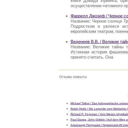
книге Дэвида Ирвинга, бри
осуществлении «атомного пр
Фаррелл Джозеф / Черное со
Название: Черное солнце Т
Подростком я увлекся ис
европейским театром, поенн
Веденеев В.В. / Великие тай
Название: Великие тайны т
Истинная история фашизма
принято считать. Она
Отзывы закрыты
Michael Talbot / Das holographische unive
Robin Hobb / Die Legende vom Weitseher (
Richard P. Feynman / Vom Wesen physikali
Paul Davies, John Gribbin / Auf dem Weg z
Александр Патрушев / Германская Истор