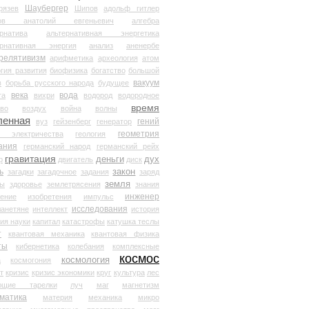
Шаубергер
рязев
Шипов
адольф гитлер
мов анатолий евгеньевич
алгебра
рнатива
альтернативная энергетика
ернативная энергия
анализ
аненербе
релятивизм
арифметика
археология
атом
гия развития
биофизика
богатство
большой
вакуум
в
борьба русского народа
будущее
века
вода
та
вихри
водород
водородное
время
иво
воздух
война
волны
ленная
гений
вуз
гейзенберг
генератор
геометрия
й электричества
геология
ания
германский народ
германский рейх
гравитация
деньги
дух
р
двигатель
диск
ь
закон
загадки
загадочное
задания
заряд
земля
ды
здоровье
землетрясения
знания
инженер
чение
изобретения
импульс
исследования
ланетяне
интеллект
история
ия науки
капитал
катастрофы
катушка теслы
т
квантовая механика
квантовая физика
ты
кибернетика
колебания
комплексные
космос
космология
а
космогония
т
кризис
кризис экономики
круг
культура
лес
ющие тарелки
луч
маг
магнетизм
матика
материя
механика
микро