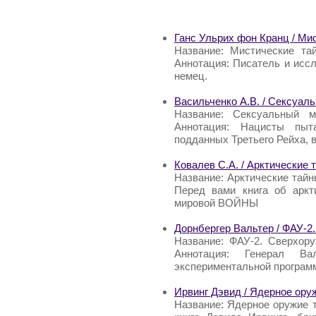
Ганс Ульрих фон Кранц / Мис
Название: Мистические та
Аннотация: Писатель и исс
немец.
Васильченко А.В. / Сексуал
Название: Сексуальный м
Аннотация: Нацисты пыт
подданных Третьего Рейха, 
Ковалев С.А. / Арктические 
Название: Арктические тайн
Перед вами книга об аркт
мировой ВОЙНЫ
Дорнбергер Вальтер / ФАУ-2
Название: ФАУ-2. Сверхору
Аннотация: Генерал Ва
экспериментальной программ
Ирвинг Дэвид / Ядерное ору
Название: Ядерное оружие т