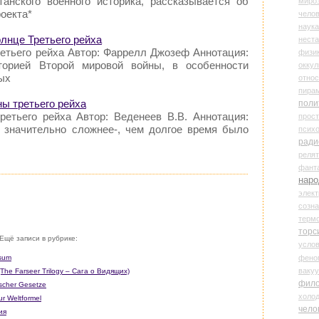
танского военного историка, рассказывается об
миро
оекта*
чело
наука
лнце Третьего рейха
нест
ретьего рейха Автор: Фаррелл Джозеф Аннотация:
физи
торией Второй мировой войны, в особенности
оккул
ых
относ
пира
ны третьего рейха
поли
ретьего рейха Автор: Веденеев В.В. Аннотация:
прос
 значительно сложнее-, чем долгое время было
психо
ради
реля
фант
наро
элект
созн
терм
торс
Ещё записи в рубрике:
усло
фено
rsum
ваку
The Farseer Trilogy – Сага о Видящих)
фил
scher Gesetze
холо
ur Weltformel
чело
ия