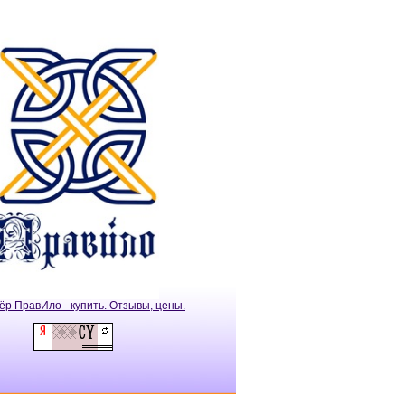
ёр ПравИло - купить. Отзывы, цены.