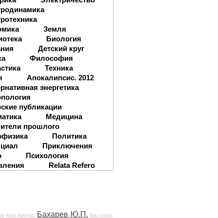
тродинамика
ротехника
омика
Земля
иотека
Биология
ания
Детский круг
ка
Философия
стика
Техника
я
Апокалипсис. 2012
рнативная энергетика
опология
ские публикации
матика
Медицина
ители прошлого
офизика
Политика
нциал
Приключения
о
Психология
вления
Relata Refero
Бахарев Ю.П.
ов
Аюр Кирусс
Кастерин