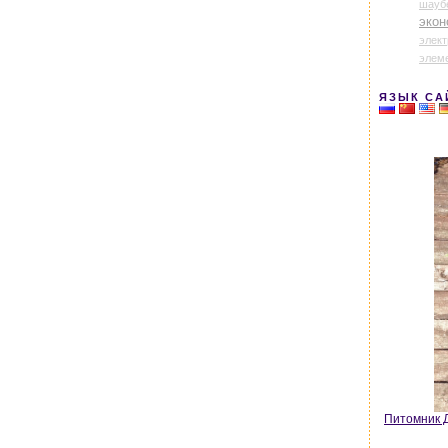
шауб
экон
элек
элем
ЯЗЫК СА
Питомник Д